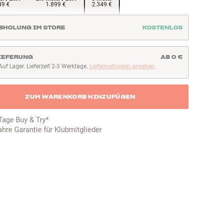
49 €
1.899 €
2.349 €
BHOLUNG IM STORE
KOSTENLOS
IEFERUNG
AB 0 €
Auf Lager. Lieferzeit 2-3 Werktage.
Liefermethoden ansehen
uf Lager. Lieferzeit 2-3 Werktage
ZUM WARENKORB HINZUFÜGEN
Tage Buy & Try*
ahre Garantie für Klubmitglieder