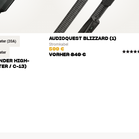
AUDIOQUEST BLIZZARD (1)
eter (20A)
Stromkabel
599 €
eter
VORHER
849 €
NDER HIGH-
ER / C-13)