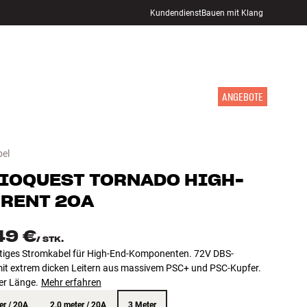
Kundendienst
Bauen mit Klang
STORE FINDEN
ANMELDEN
WARENKORB
INSPIRATION
MARKEN
NEUHEITEN
ANGEBOTE
el
IOQUEST
TORNADO HIGH-
RENT 20A
49 €
/
STK.
iges Stromkabel für High-End-Komponenten. 72V DBS-
it extrem dicken Leitern aus massivem PSC+ und PSC-Kupfer.
er Länge.
Mehr erfahren
er / 20A
2.0 meter / 20A
3 Meter