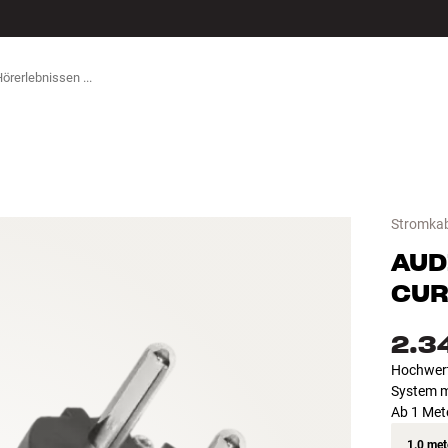
ZUBEHÖR
Stromkab
AUD
CUR
2.3
Hochwert
System m
Ab 1 Met
1.0 met