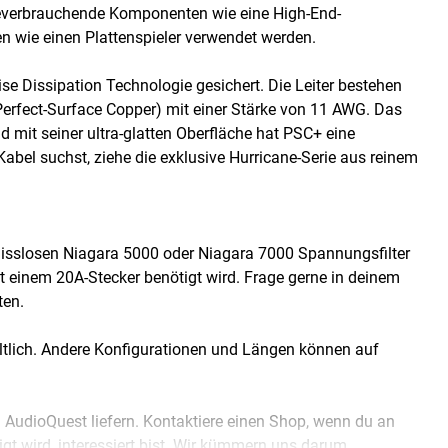
rgieverbrauchende Komponenten wie eine High-End-
n wie einen Plattenspieler verwendet werden.
e Dissipation Technologie gesichert. Die Leiter bestehen
erfect-Surface Copper) mit einer Stärke von 11 AWG. Das
 mit seiner ultra-glatten Oberfläche hat PSC+ eine
abel suchst, ziehe die exklusive Hurricane-Serie aus reinem
sslosen Niagara 5000 oder Niagara 7000 Spannungsfilter
it einem 20A-Stecker benötigt wird. Frage gerne in deinem
ten.
ältlich. Andere Konfigurationen und Längen können auf
 AudioQuest liefern. Kontaktiere einen Shop, wenn du an
gt wird, interessiert bist. Wir kümmern uns darum.