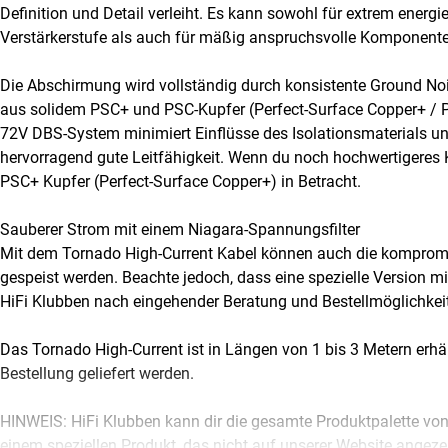
Definition und Detail verleiht. Es kann sowohl für extrem ene
Verstärkerstufe als auch für mäßig anspruchsvolle Komponente
Die Abschirmung wird vollständig durch konsistente Ground Nois
aus solidem PSC+ und PSC-Kupfer (Perfect-Surface Copper+ / P
72V DBS-System minimiert Einflüsse des Isolationsmaterials und
hervorragend gute Leitfähigkeit. Wenn du noch hochwertigeres K
PSC+ Kupfer (Perfect-Surface Copper+) in Betracht.
Sauberer Strom mit einem Niagara-Spannungsfilter
Mit dem Tornado High-Current Kabel können auch die kompromi
gespeist werden. Beachte jedoch, dass eine spezielle Version m
HiFi Klubben nach eingehender Beratung und Bestellmöglichkei
Das Tornado High-Current ist in Längen von 1 bis 3 Metern erh
Bestellung geliefert werden.
HINWEIS: HiFi Klubben kann dir die gesamte Produktpalette von
einem speziellen Produkt, das nicht auf unserer Website angezei