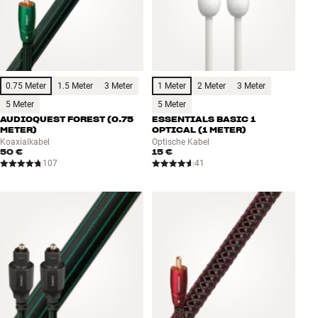
0.75 Meter
1.5 Meter
3 Meter
1 Meter
2 Meter
3 Meter
5 Meter
5 Meter
AUDIOQUEST FOREST (0.75
ESSENTIALS BASIC 1
METER)
OPTICAL (1 METER)
Koaxialkabel
Optische Kabel
50 €
15 €
107
41