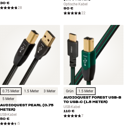
30 €
Optische Kabel
28
90 €
22
0.75 Meter
1.5 Meter
3 Meter
Grün
1.5 Meter
AUDIOQUEST FOREST USB-B
5 Meter
TO USB-C (1.5 METER)
AUDIOQUEST PEARL (0.75
USB-Kabel
METER)
110 €
USB-Kabel
7
50 €
5