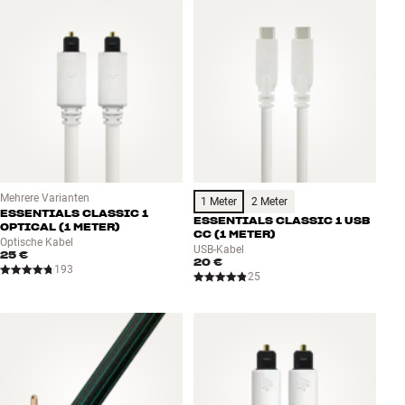
Zubehör
INSPIRATION
MARKEN
NEUHEITEN
ANGEBOTE
Mehrere Varianten
1 Meter
2 Meter
ESSENTIALS CLASSIC 1
ESSENTIALS CLASSIC 1 USB
OPTICAL (1 METER)
CC (1 METER)
Optische Kabel
Store Finden
USB-Kabel
25 €
20 €
Kundendienst
193
25
Anmelden
Kundendienst
Bauen mit Klang