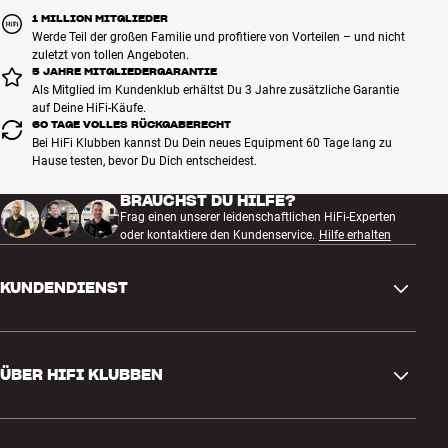
1 MILLION MITGLIEDER
Werde Teil der großen Familie und profitiere von Vorteilen – und nicht
zuletzt von tollen Angeboten.
5 JAHRE MITGLIEDERGARANTIE
Als Mitglied im Kundenklub erhältst Du 3 Jahre zusätzliche Garantie
auf Deine HiFi-Käufe.
60 TAGE VOLLES RÜCKGABERECHT
Bei HiFi Klubben kannst Du Dein neues Equipment 60 Tage lang zu
Hause testen, bevor Du Dich entscheidest.
BRAUCHST DU HILFE?
Frag einen unserer leidenschaftlichen HiFi-Experten
oder kontaktiere den Kundenservice.
Hilfe erhalten
KUNDENDIENST
Kontakt
ÜBER HIFI KLUBBEN
Fragen und Antworten
Rückgabe und Reklamation
Store finden