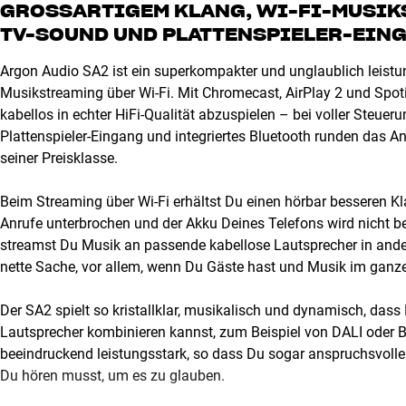
GROSSARTIGEM KLANG, WI-FI-MUSIKS
V-SOUND UND PLATTENSPIELER-EING
Argon Audio SA2 ist ein superkompakter und unglaublich leistun
Musikstreaming über Wi-Fi. Mit Chromecast, AirPlay 2 und Spot
kabellos in echter HiFi-Qualität abzuspielen – bei voller Steu
Plattenspieler-Eingang und integriertes Bluetooth runden das 
seiner Preisklasse.
Beim Streaming über Wi-Fi erhältst Du einen hörbar besseren Kl
Anrufe unterbrochen und der Akku Deines Telefons wird nicht b
streamst Du Musik an passende kabellose Lautsprecher in ande
nette Sache, vor allem, wenn Du Gäste hast und Musik im ganz
Der SA2 spielt so kristallklar, musikalisch und dynamisch, dass 
Lautsprecher kombinieren kannst, zum Beispiel von DALI oder B
beeindruckend leistungsstark, so dass Du sogar anspruchsvolle 
Du hören musst, um es zu glauben.