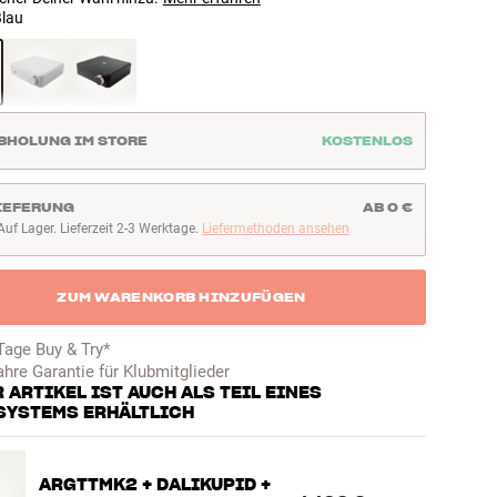
lau
BHOLUNG IM STORE
KOSTENLOS
IEFERUNG
AB 0 €
Auf Lager. Lieferzeit 2-3 Werktage.
Liefermethoden ansehen
uf Lager. Lieferzeit 2-3 Werktage
ZUM WARENKORB HINZUFÜGEN
Tage Buy & Try*
ahre Garantie für Klubmitglieder
 ARTIKEL IST AUCH ALS TEIL EINES
SYSTEMS ERHÄLTLICH
ARGTTMK2 + DALIKUPID +