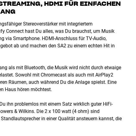
TREAMING, HDMI FÜR EINFACHEN T
ANG
gsfähiger Stereoverstärker mit integriertem
ify Connect hast Du alles, was Du brauchst, um Musik
erung via Smartphone. HDMI-Anschluss für TV-Audio,
Angebot ab und machen den SA2 zu einem echten Hit in
ang als mit Bluetooth, die Musik wird nicht durch etwaige
elastet. Sowohl mit Chromecast als auch mit AirPlay2
ren Räumen, auch während Du die Anlage spielst. Eine
en Haus hören möchtest.
Du ihn problemlos mit einem Satz wirklich guter HiFi-
owers & Wilkins. Die 2 x 100 watt (4 ohm) sind
Standlautsprecher in einer Qualität ansteuern kannst, die