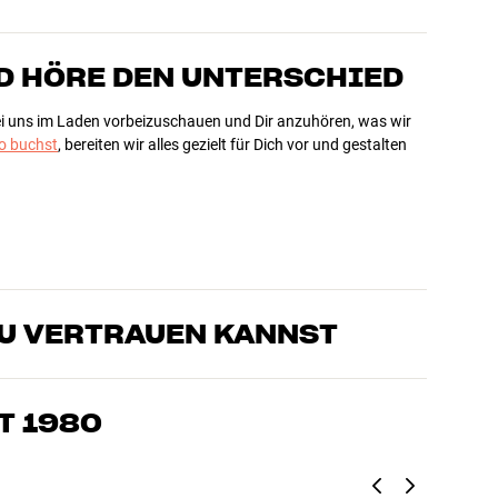
D HÖRE DEN UNTERSCHIED
bei uns im Laden vorbeizuschauen und Dir anzuhören, was wir
 buchst
, bereiten wir alles gezielt für Dich vor und gestalten
DU VERTRAUEN KANNST
sten, die unsere Produkte genau kennen und für großartigen
eimkino. Erzähle uns, wovon Du träumst, und wir finden
T 1980
edürfnissen und Deinem Budget passt
k, Heimkino und TV sind sorgfältig ausgewählt und auf eine
einen Geldbeutel und die Umwelt.