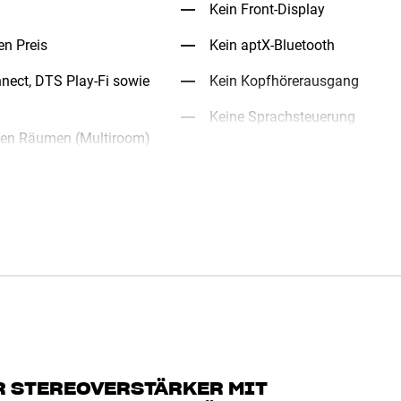
Kein Front-Display
en Preis
Kein aptX-Bluetooth
onnect, DTS Play-Fi sowie
Kein Kopfhörerausgang
Keine Sprachsteuerung
eren Räumen (Multiroom)
R STEREOVERSTÄRKER MIT