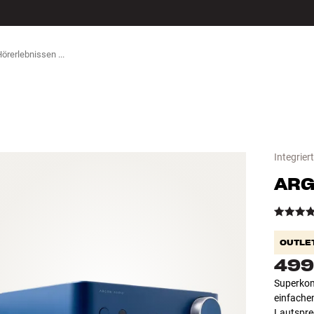
ZUBEHÖR
Integrier
ARG
OUTLE
499
Superkom
einfache
Lautspre