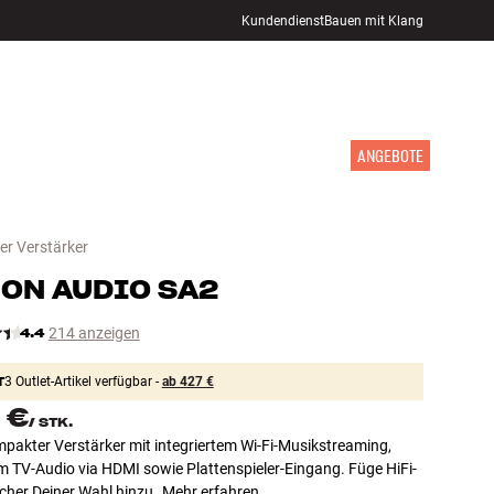
Kundendienst
Bauen mit Klang
STORE FINDEN
ANMELDEN
WARENKORB
INSPIRATION
MARKEN
NEUHEITEN
ANGEBOTE
ter Verstärker
ON AUDIO
SA2
4.4
214 anzeigen
T
3 Outlet-Artikel verfügbar -
ab 427 €
 €
/
STK.
pakter Verstärker mit integriertem Wi-Fi-Musikstreaming,
m TV-Audio via HDMI sowie Plattenspieler-Eingang. Füge HiFi-
cher Deiner Wahl hinzu.
Mehr erfahren