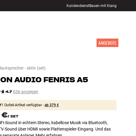
Kundendienst
Bauen mit Klang
STORE FINDEN
ANMELDEN
WARENKORB
INSPIRATION
MARKEN
NEUHEITEN
ANGEBOTE
autsprecher - aktiv
(set)
ON AUDIO
FENRIS A5
4.7
636 anzeigen
T
1 Outlet-Artikel verfügbar -
ab 379 €
 €
/
SET
Fi-Sound in echtem Stereo, kabellose Musik via Bluetooth,
TV-Sound über HDMI sowie Plattenspieler-Eingang. Und das
e separate Anlage!
Mehr erfahren