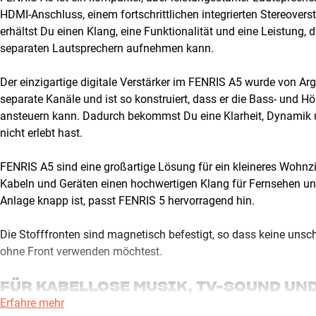
HDMI-Anschluss, einem fortschrittlichen integrierten Stereoverst
erhältst Du einen Klang, eine Funktionalität und eine Leistung,
separaten Lautsprechern aufnehmen kann.
Der einzigartige digitale Verstärker im FENRIS A5 wurde von Argo
separate Kanäle und ist so konstruiert, dass er die Bass- und 
ansteuern kann. Dadurch bekommst Du eine Klarheit, Dynamik un
nicht erlebt hast.
FENRIS A5 sind eine großartige Lösung für ein kleineres Woh
Kabeln und Geräten einen hochwertigen Klang für Fernsehen und
Anlage knapp ist, passt FENRIS 5 hervorragend hin.
Die Stofffronten sind magnetisch befestigt, so dass keine unsc
ohne Front verwenden möchtest.
FÜR KABELLOSE MUSIK, TV-SOUND UN
Erfahre mehr
Über HDMI kannst Du Deinen Fernseher in optimaler digitaler Kl