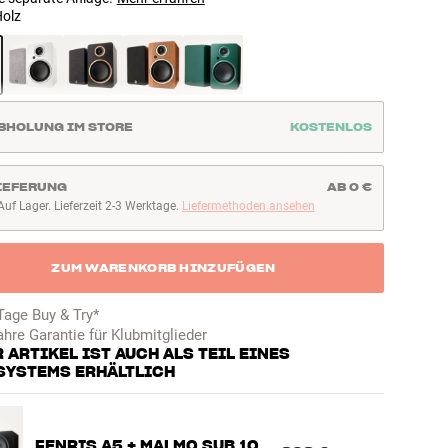
olz
BHOLUNG IM STORE
KOSTENLOS
IEFERUNG
AB 0 €
Auf Lager. Lieferzeit 2-3 Werktage.
Liefermethoden ansehen
uf Lager. Lieferzeit 2-3 Werktage
ZUM WARENKORB HINZUFÜGEN
Tage Buy & Try*
ahre Garantie für Klubmitglieder
 ARTIKEL IST AUCH ALS TEIL EINES
SYSTEMS ERHÄLTLICH
FENRIS A5 + MALMO SUB 10