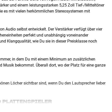
ärker und einem leistungsstarken 5,25 Zoll Tief-/Mitteltöner
 die es mit vielen herkömmlichen Stereosystemen mit
n Audio selbst entwickelt. Der Verstärker verfügt über vier
Höheneinheiten perfekt und unabhängig voneinander
d Klangqualität, wie Du sie in dieser Preisklasse noch
nzimmer, in dem Du mit einem Minimum an zusätzlichen
 Musik bekommst. Überall dort, wo der Platz für eine ganze
hönen Löcher sichtbar sind, wenn Du den Lautsprecher lieber
D PLATTENSPIELER
angqualität anschließen und die Lautstärke über Deine