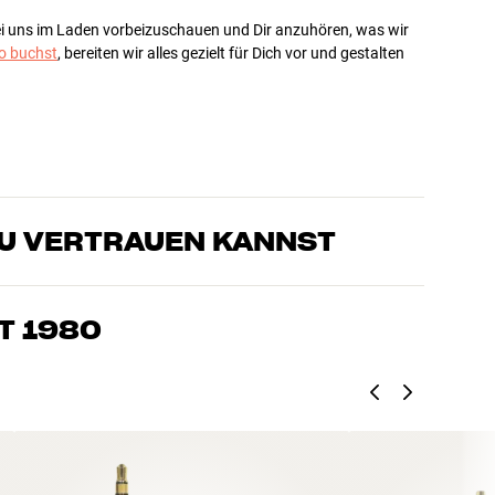
bei uns im Laden vorbeizuschauen und Dir anzuhören, was wir
 buchst
, bereiten wir alles gezielt für Dich vor und gestalten
DU VERTRAUEN KANNST
sten, die unsere Produkte genau kennen und für großartigen
eimkino. Erzähle uns, wovon Du träumst, und wir finden
T 1980
edürfnissen und Deinem Budget passt
k, Heimkino und TV sind sorgfältig ausgewählt und auf eine
einen Geldbeutel und die Umwelt.