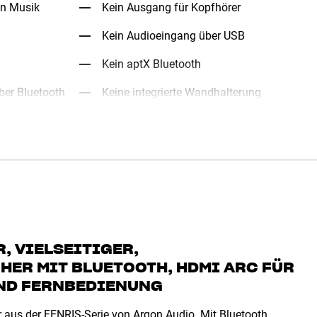
on Musik
Kein Ausgang für Kopfhörer
Kein Audioeingang über USB
Kein aptX Bluetooth
ber Bluetooth
Keine integrierte Wandhalterung
, VIELSEITIGER,
ER MIT BLUETOOTH, HDMI ARC FÜR
UND FERNBEDIENUNG
r aus der FENRIS-Serie von Argon Audio. Mit Bluetooth,