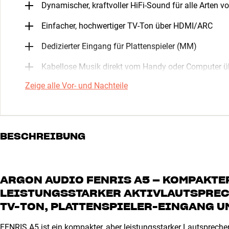
Dynamischer, kraftvoller HiFi-Sound für alle Arten v
Einfacher, hochwertiger TV-Ton über HDMI/ARC
Dedizierter Eingang für Plattenspieler (MM)
Kabellose Musik direkt vom Handy oder Computer ü
Zeige alle Vor- und Nachteile
BESCHREIBUNG
ARGON AUDIO FENRIS A5 – KOMPAKTER
LEISTUNGSSTARKER AKTIVLAUTSPRECH
TV-TON, PLATTENSPIELER-EINGANG 
FENRIS A5 ist ein kompakter, aber leistungsstarker Lautspreche