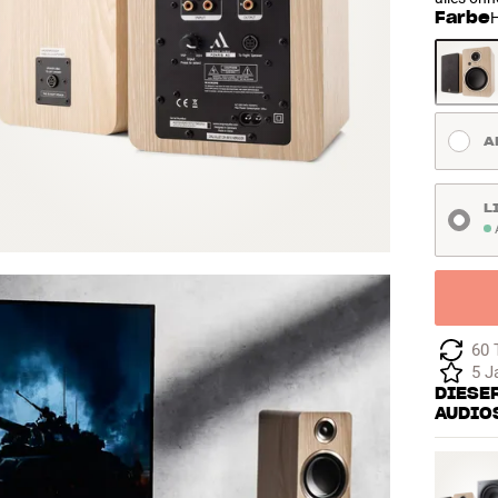
Farbe
H
A
L
A
60 
5 J
DIESER
AUDIO