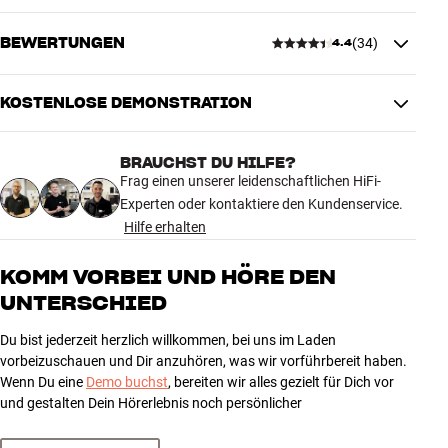
verschrauben.
BEWERTUNGEN
(
34
)
4.4
MASSE UND DESIGN
Essentials STEL 57 ist in Schwarz in pulverbeschichtetem Finish
Farbe
Schwarz
erhältlich. Verkauf paarweise.
Gewicht (kg)
3
KOSTENLOSE DEMONSTRATION
Mehr von Essentials
4.4
Gewicht der Verpackung (kg)
4
26,5 x 34 x 68 cm (breite x höhe x
Maße (Verpackung)
BRAUCHST DU HILFE?
tiefe)
34 anzeigen
Frag einen unserer leidenschaftlichen HiFi-
23,8 x 57,6 x 32 cm (breite x höhe
Maße (Produkt)
Experten oder kontaktiere den Kundenservice.
x tiefe)
Hilfe erhalten
5
22
ALLGEMEINE MERKMALE
4
5
KOMM VORBEI UND HÖRE DEN
Bodenständer für Kompaktlautsprecher
UNTERSCHIED
3
7
Inklusive Klettstreifen für diskrete Kabelführung
2
0
Inklusive Klebefolie (Nutzung optional)
Du bist jederzeit herzlich willkommen, bei uns im Laden
1
Material: Pulverbeschichteter Stahl
0
vorbeizuschauen und Dir anzuhören, was wir vorführbereit haben.
Abmessungen: 23,8 x 57,6 x 32,0 cm (BxHxT)
Wenn Du eine
Demo buchst
, bereiten wir alles gezielt für Dich vor
und gestalten Dein Hörerlebnis noch persönlicher
Abmessungen der oberen Platte: 14,9 x 20,9 (BxT)
Sortieren
Gewicht: 1,1 kg (Satz)