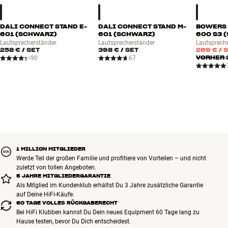
DALI CONNECT STAND E-
DALI CONNECT STAND M-
BOWERS 
601 (SCHWARZ)
601 (SCHWARZ)
600 S3 
Lautsprecherständer
Lautsprecherständer
Lautsprech
258 €
/ SET
398 €
/ SET
269 €
/ 
VORHER
90
67
1 MILLION MITGLIEDER
Werde Teil der großen Familie und profitiere von Vorteilen – und nicht
zuletzt von tollen Angeboten.
5 JAHRE MITGLIEDERGARANTIE
Als Mitglied im Kundenklub erhältst Du 3 Jahre zusätzliche Garantie
auf Deine HiFi-Käufe.
60 TAGE VOLLES RÜCKGABERECHT
Bei HiFi Klubben kannst Du Dein neues Equipment 60 Tage lang zu
Hause testen, bevor Du Dich entscheidest.