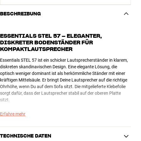
BESCHREIBUNG
ESSENTIALS STEL 57 – ELEGANTER,
DISKRETER BODENSTÄNDER FÜR
KOMPAKTLAUTSPRECHER
Essentials STEL 57 ist ein schicker Lautsprecherständer in klarem,
diskreten skandinavischen Design. Eine elegante Lösung, die
optisch weniger dominant ist als herkömmliche Ständer mit einer
kräftigen Mittelsäule. Er bringt Deine Lautsprecher auf die richtige
Ohrhöhe, wenn Du auf dem Sofa sitzt. Die mitgelieferte Klebefolie
sorgt dafür, dass der Lautsprecher stabil auf der oberen Platte
sitzt.
Der Essentials STEL 57 ist robust pulverbeschichtet in Schwarz und
Erfahre mehr
wird mit Klettstreifen geliefert, damit Du das Kabel diskret an einem
der hinteren Beine des Ständers entlangführen können. Wenn Du
Deine Lautsprecher dauerhaft fixieren möchtest, nutzt Du die
TECHNISCHE DATEN
Löcher in der oberen Standfläche, um die Lautsprecher zu