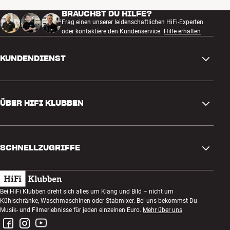
BRAUCHST DU HILFE?
Frag einen unserer leidenschaftlichen HiFi-Experten
oder kontaktiere den Kundenservice.
Hilfe erhalten
KUNDENDIENST
Kontakt
ÜBER HIFI KLUBBEN
Fragen und Antworten
Rückgabe und Reklamation
Store finden
Bestellung widerrufen
SCHNELLZUGRIFFE
Über uns
Lieferung
Kundenklub
Geschenkkarte
AGB
Abend zum Zuhören
Bei HiFi Klubben dreht sich alles um Klang und Bild – nicht um
Bauen mit Klang
Kühlschränke, Waschmaschinen oder Stabmixer. Bei uns bekommst Du
Datenschutzerklärung
Wettbewerbe
Musik- und Filmerlebnisse für jeden einzelnen Euro.
Mehr über uns
Montage und Installation
Impressum
Jobs bei HiFi Klubben