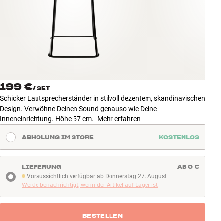
Zubehör
INSPIRATION
MARKEN
NEUHEITEN
199 €
/
SET
Schicker Lautsprecherständer in stilvoll dezentem, skandinavischen
ANGEBOTE
Design. Verwöhne Deinen Sound genauso wie Deine
Inneneinrichtung. Höhe 57 cm.
Mehr erfahren
Store Finden
ABHOLUNG IM STORE
KOSTENLOS
Kundendienst
Anmelden
Kundendienst
LIEFERUNG
AB 0 €
Bauen mit Klang
Voraussichtlich verfügbar ab Donnerstag 27. August
Voraussichtlich verfügbar ab Donnerstag 27. August
Werde benachrichtigt, wenn der Artikel auf Lager ist
BESTELLEN