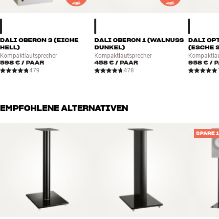
DALI OBERON 3 (EICHE
DALI OBERON 1 (WALNUSS
DALI OP
HELL)
DUNKEL)
(ESCHE 
Kompaktlautsprecher
Kompaktlautsprecher
Kompaktlau
598 €
/ PAAR
458 €
/ PAAR
958 €
/ 
479
478
EMPFOHLENE ALTERNATIVEN
SPARE 