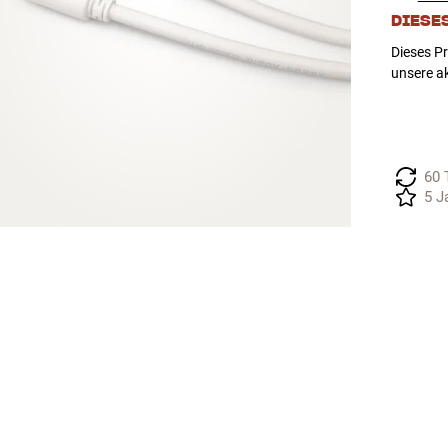
DIESE
Dieses Pr
unsere ak
60 
5 J