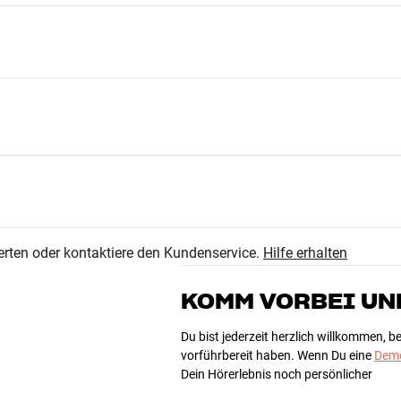
132
4.7
22
erten oder kontaktiere den Kundenservice.
Hilfe erhalten
6
164 anzeigen
1
KOMM VORBEI UN
3
Du bist jederzeit herzlich willkommen, 
vorführbereit haben. Wenn Du eine
Demo
 tiefe)
Dein Hörerlebnis noch persönlicher