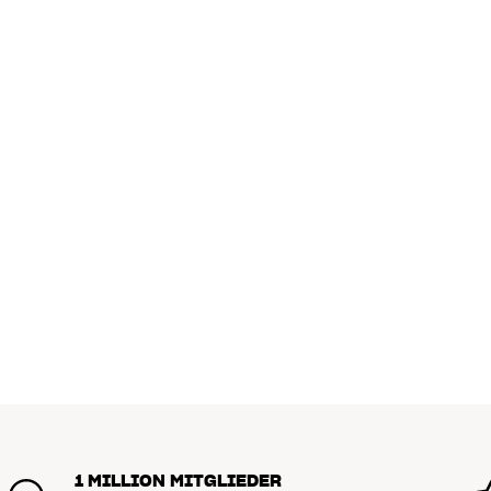
ALLGEMEINE MERKMALE
Farbe : Weiß
Anschlüsse : Toslink
Leitermaterial : Lichtwellenleiter
Schirmung :
Kabellänge : 1 / 2 / 3 / 5 / 10 Meter
Typ : Optisches Digitalkabel
1 MILLION MITGLIEDER