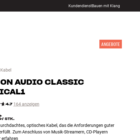
Kundendienst
Bauen mit Klang
STORE FINDEN
ANMELDEN
WARENKORB
INSPIRATION
MARKEN
NEUHEITEN
ANGEBOTE
 Kabel
ON AUDIO
CLASSIC
ICAL1
4.7
164 anzeigen
€
/
STK.
durchdachtes, optisches Kabel, das die Anforderungen guter
erfüllt. Zum Anschluss von Musik-Streamern, CD-Playern
 erfahren