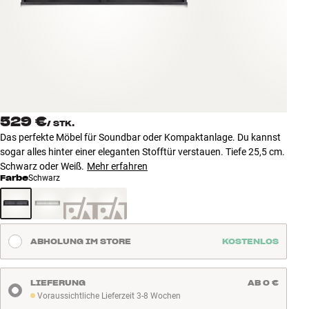
Zubehör
INSPIRATION
MARKEN
NEUHEITEN
529 €
/
STK.
Das perfekte Möbel für Soundbar oder Kompaktanlage. Du kannst
ANGEBOTE
sogar alles hinter einer eleganten Stofftür verstauen. Tiefe 25,5 cm.
Schwarz oder Weiß.
Mehr erfahren
Farbe
Schwarz
Store Finden
Kundendienst
Anmelden
Kundendienst
ABHOLUNG IM STORE
KOSTENLOS
Bauen mit Klang
LIEFERUNG
AB 0 €
Voraussichtliche Lieferzeit 3-8 Wochen
Voraussichtliche Lieferzeit 3-8 Wochen