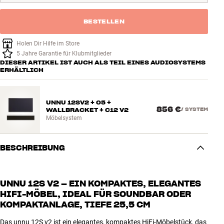
BESTELLEN
Holen Dir Hilfe im Store
5 Jahre Garantie für Klubmitglieder
DIESER ARTIKEL IST AUCH ALS TEIL EINES AUDIOSYSTEMS
ERHÄLTLICH
UNNU 12SV2 + 05 +
856 €
WALLBRACKET + C12 V2
/
SYSTEM
Möbelsystem
BESCHREIBUNG
UNNU 12S V2 – EIN KOMPAKTES, ELEGANTES
HIFI-MÖBEL, IDEAL FÜR SOUNDBAR ODER
KOMPAKTANLAGE, TIEFE 25,5 CM
Das unnu 12S v2 ist ein elegantes, kompaktes HiFi-Möbelstück, das