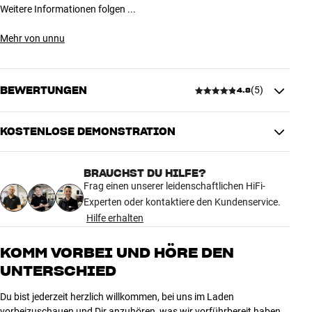
Weitere Informationen folgen ...
Mehr von unnu
BEWERTUNGEN
(
5
)
4.8
KOSTENLOSE DEMONSTRATION
4.8
BRAUCHST DU HILFE?
5 anzeigen
Frag einen unserer leidenschaftlichen HiFi-
Experten oder kontaktiere den Kundenservice.
Hilfe erhalten
5
4
4
1
KOMM VORBEI UND HÖRE DEN
UNTERSCHIED
3
0
2
0
Du bist jederzeit herzlich willkommen, bei uns im Laden
1
0
vorbeizuschauen und Dir anzuhören, was wir vorführbereit haben.