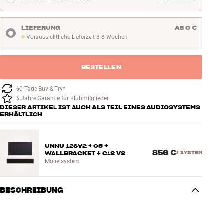
LIEFERUNG
AB 0 €
Voraussichtliche Lieferzeit 3-8 Wochen
Voraussichtliche Lieferzeit 3-8 Wochen
BESTELLEN
60 Tage Buy & Try*
5 Jahre Garantie für Klubmitglieder
DIESER ARTIKEL IST AUCH ALS TEIL EINES AUDIOSYSTEMS
ERHÄLTLICH
UNNU 12SV2 + 05 +
856 €
WALLBRACKET + C12 V2
/
SYSTEM
Möbelsystem
BESCHREIBUNG