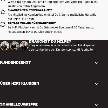
Werde Teil der großen Familie und profitiere von Vorteilen – und nicht
zuletzt von tollen Angeboten.
5 JAHRE MITGLIEDERGARANTIE
Als Mitglied im Kundenklub erhältst Du 3 Jahre zusätzliche Garantie
auf Deine HiFi-Käufe.
60 TAGE VOLLES RÜCKGABERECHT
Bei HiFi Klubben kannst Du Dein neues Equipment 60 Tage lang zu
Hause testen, bevor Du Dich entscheidest.
BRAUCHST DU HILFE?
Frag einen unserer leidenschaftlichen HiFi-Experten
oder kontaktiere den Kundenservice.
Hilfe erhalten
KUNDENDIENST
Kontakt
ÜBER HIFI KLUBBEN
Fragen und Antworten
Rückgabe und Reklamation
Store finden
Bestellung widerrufen
SCHNELLZUGRIFFE
Über uns