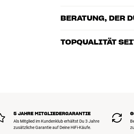
BERATUNG, DER 
Unsere Mitarbeiter sind echte Enthusia
Klang brennen – sei es für Musik oder H
TOPQUALITÄT SEI
gemeinsam die Lösung, die zu Deinen B
Alle Produkte von HiFi Klubben für Musi
lange Lebensdauer ausgelegt. Gut für D
BUCHE EINEN EXPERTEN
5 JAHRE MITGLIEDERGARANTIE
6
Als Mitglied im Kundenklub erhältst Du 3 Jahre
B
zusätzliche Garantie auf Deine HiFi-Käufe.
zu