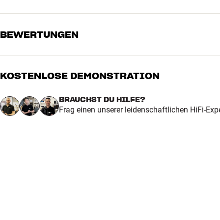
BEWERTUNGEN
KOSTENLOSE DEMONSTRATION
5
4
BRAUCHST DU HILFE?
Frag einen unserer leidenschaftlichen HiFi-Exp
3
2
1