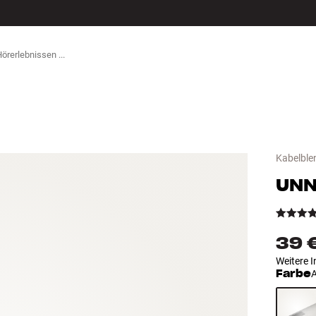
ZUBEHÖR
Kabelble
UN
39 
Weitere I
Farbe
A