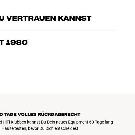
DU VERTRAUEN KANNST
sten, die unsere Produkte genau kennen und für großartigen
eimkino. Erzähle uns, wovon Du träumst, und wir finden
T 1980
edürfnissen und Deinem Budget passt
k, Heimkino und TV sind sorgfältig ausgewählt und auf eine
einen Geldbeutel und die Umwelt.
0 TAGE VOLLES RÜCKGABERECHT
ei HiFi Klubben kannst Du Dein neues Equipment 60 Tage lang
 Hause testen, bevor Du Dich entscheidest.