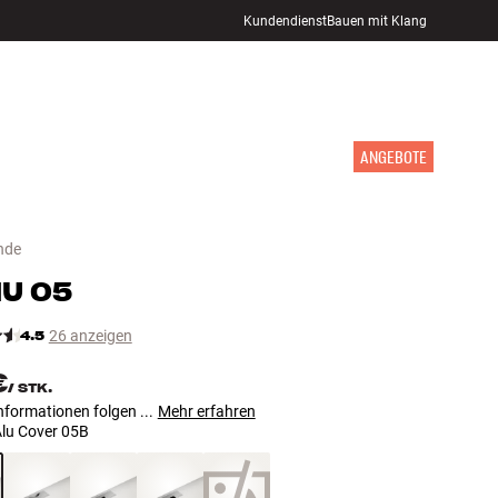
Kundendienst
Bauen mit Klang
STORE FINDEN
ANMELDEN
WARENKORB
INSPIRATION
MARKEN
NEUHEITEN
ANGEBOTE
nde
NU
05
4.5
26 anzeigen
€
/
STK.
nformationen folgen ...
Mehr erfahren
lu Cover 05B