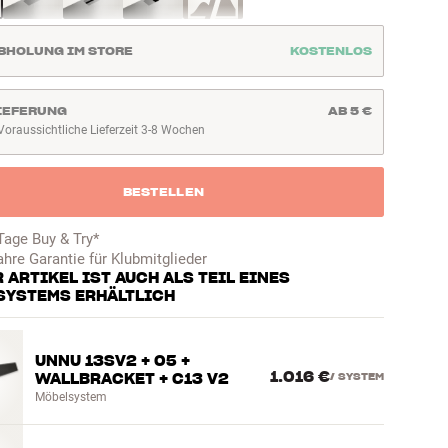
BHOLUNG IM STORE
KOSTENLOS
IEFERUNG
AB 5 €
Voraussichtliche Lieferzeit 3-8 Wochen
oraussichtliche Lieferzeit 3-8 Wochen
BESTELLEN
Tage Buy & Try*
ahre Garantie für Klubmitglieder
 ARTIKEL IST AUCH ALS TEIL EINES
SYSTEMS ERHÄLTLICH
UNNU 13SV2 + 05 +
1.016 €
WALLBRACKET + C13 V2
/
SYSTEM
Möbelsystem