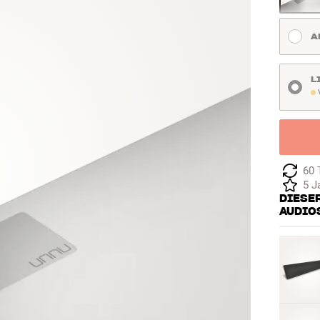
A
L
V
60 
5 J
DIESER
AUDIO