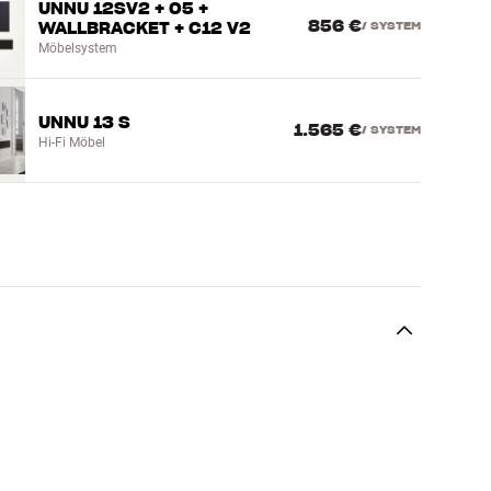
UNNU 12SV2 + 05 +
856 €
WALLBRACKET + C12 V2
/
SYSTEM
Möbelsystem
UNNU 13 S
1.565 €
/
SYSTEM
Hi-Fi Möbel