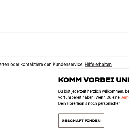
19
4.5
4
erten oder kontaktiere den Kundenservice.
Hilfe erhalten
2
26 anzeigen
0
KOMM VORBEI UN
1
Du bist jederzeit herzlich willkommen, 
vorführbereit haben. Wenn Du eine
Demo
Dein Hörerlebnis noch persönlicher
Sortieren
GESCHÄFT FINDEN