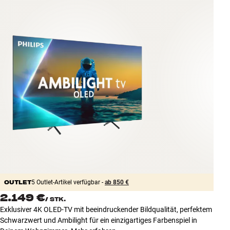
Zubehör
INSPIRATION
MARKEN
NEUHEITEN
ANGEBOTE
Store Finden
Kundendienst
Anmelden
Kundendienst
OUTLET
Bauen mit Klang
5 Outlet-Artikel verfügbar -
ab 850 €
2.149 €
/
STK.
Exklusiver 4K OLED-TV mit beeindruckender Bildqualität, perfektem
Schwarzwert und Ambilight für ein einzigartiges Farbenspiel in