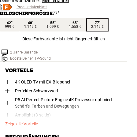
Deinem Wohnzimmer.
Mehr erfahren
Produktdatenblatt
BILDSCHIRMGRÖSSE
77"
42”
48"
55"
65"
77"
999 €
1.149 €
1.099 €
1.558 €
2.149 €
Diese Farbvariante ist nicht länger erhältlich
2 Jahre Garantie
Booste Deinen TV-Sound
VORTEILE
4K OLED-TV mit EX-Bildpanel
Perfekter Schwarzwert
P5 AI Perfect Picture Engine 4K Prozessor optimiert
Schärfe, Farben und Bewegungen
Ambilight (3-seitig)
Zeige alle Vorteile
BESCHRÄNKUNGEN