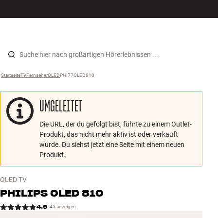
Hi-Fi
MENÜ
STORE FINDEN
ANMELDEN
WARENKORB
Lautsprecher
Zum Inhalt wechseln
Startseite
TV
›
Fernseher
›
OLED
›
PHI77OLED810
›
Plattenspieler
UMGELEITET
Kopfhörer
Die URL, der du gefolgt bist, führte zu einem Outlet-
Surround
Produkt, das nicht mehr aktiv ist oder verkauft
wurde. Du siehst jetzt eine Seite mit einem neuen
TV
Produkt.
Systeme
OLED TV
PHILIPS
OLED 810
Kabel
4.9
45 anzeigen