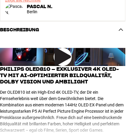
Zeige alle Nachteile
PASCAL N.
Berlin
BESCHREIBUNG
PHILIPS OLED810 – EXKLUSIVER 4K OLED-
TV MIT AI-OPTIMIERTER BILDQUALITÄT,
DOLBY VISION UND AMBILIGHT
Der OLED810 ist ein High-End 4K OLED-TV, der Dir ein
Fernseherlebnis weit über dem Gewöhnlichen bietet. Die
Kombination aus einem modernen 144Hz OLED EX-Panel und dem
leistungsstarken P5 AI Perfect Picture Engine Prozessor ist in jeder
Preisklasse außergewöhnlich. Freue dich auf eine beeindruckende
Bildqualität mit brillanten Farben, hoher Helligkeit und perfektem
Schwarzwert – egal ob Filme, Serien, Sport oder Games.