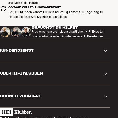
auf Deine HiFi-Käufe.
60 TAGE VOLLES RÜCKGABERECHT
Bei HiFi Klubben kannst Du Dein neues Equipment 60 Tage lang zu
Hause testen, bevor Du Dich entscheidest.
BRAUCHST DU HILFE?
Frag einen unserer leidenschaftlichen HiFi-Experten
oder kontaktiere den Kundenservice.
Hilfe erhalten
KUNDENDIENST
Kontakt
ÜBER HIFI KLUBBEN
Fragen und Antworten
Rückgabe und Reklamation
Store finden
Bestellung widerrufen
SCHNELLZUGRIFFE
Über uns
Lieferung
Kundenklub
Geschenkkarte
AGB