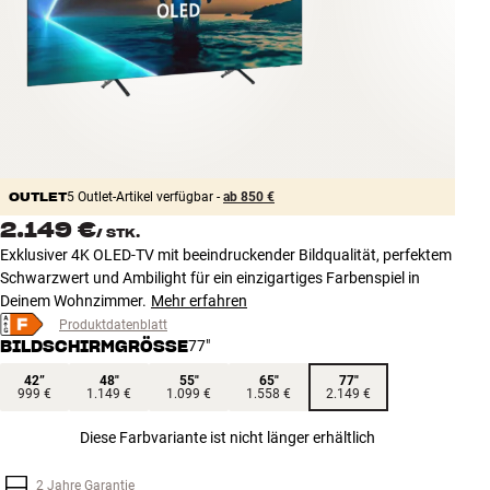
Zubehör
INSPIRATION
MARKEN
NEUHEITEN
OUTLET
5 Outlet-Artikel verfügbar -
ab 850 €
2.149 €
/
STK.
ANGEBOTE
Exklusiver 4K OLED-TV mit beeindruckender Bildqualität, perfektem
Schwarzwert und Ambilight für ein einzigartiges Farbenspiel in
Store Finden
Deinem Wohnzimmer.
Mehr erfahren
Kundendienst
Produktdatenblatt
Anmelden
BILDSCHIRMGRÖSSE
77"
Kundendienst
42”
48"
55"
65"
77"
Bauen mit Klang
999 €
1.149 €
1.099 €
1.558 €
2.149 €
Diese Farbvariante ist nicht länger erhältlich
2 Jahre Garantie