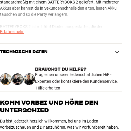
standardmäßig mit einem BATTERYBOKS 2 geliefert. Mit mehreren
Akkus aber kannst du in Sekundenschnelle den alten, leeren Akku
tauschen und so die Party verlängern.
BATTERYBOKS 2 ist mit fünf Dioden ausgestattet, die den
Erfahre mehr
Ladestand anzeigen. Auf diese Weise wirst du nicht von der Stille
überrascht, wenn die Party in vollem Gange ist. Und wenn du am
Tag der Party nicht mehr weißt, ob du den Akku aufgeladen hast,
kannst du das ganz schnell kontrollieren. Das komplette Aufladen
TECHNISCHE DATEN
des Akkus dauert ungefähr drei Stunden.
BRAUCHST DU HILFE?
BATTERYBOKS 2 ist in schwarzem Finish erhältlich.
PRODUKTDATEN
Frag einen unserer leidenschaftlichen HiFi-
Mehr von SOUNDBOKS
Max. Akkulaufzeit
40
Experten oder kontaktiere den Kundenservice.
Ladezeit
3,5
Hilfe erhalten
MASSE UND DESIGN
KOMM VORBEI UND HÖRE DEN
UNTERSCHIED
Farbe
Schwarz
Gewicht (kg)
1,95
Du bist jederzeit herzlich willkommen, bei uns im Laden
Gewicht der Verpackung (kg)
1,97
vorbeizuschauen und Dir anzuhören, was wir vorführbereit haben.
15 x 11 x 21 cm (breite x höhe x