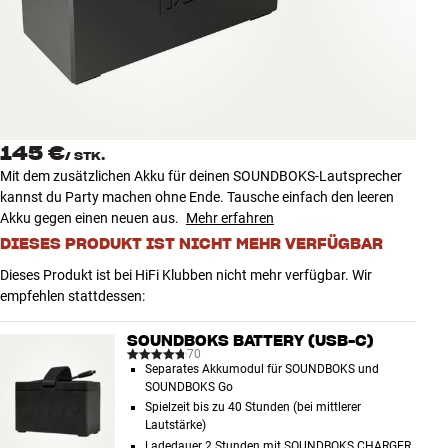
Zubehör
INSPIRATION
MARKEN
145 €
/
STK.
NEUHEITEN
Mit dem zusätzlichen Akku für deinen SOUNDBOKS-Lautsprecher
kannst du Party machen ohne Ende. Tausche einfach den leeren
ANGEBOTE
Akku gegen einen neuen aus.
Mehr erfahren
DIESES PRODUKT IST NICHT MEHR VERFÜGBAR
Store Finden
Dieses Produkt ist bei HiFi Klubben nicht mehr verfügbar. Wir
Kundendienst
empfehlen stattdessen:
Anmelden
Kundendienst
SOUNDBOKS BATTERY (USB-C)
Bauen mit Klang
70
Separates Akkumodul für SOUNDBOKS und
SOUNDBOKS Go
Spielzeit bis zu 40 Stunden (bei mittlerer
Lautstärke)
Ladedauer 2 Stunden mit SOUNDBOKS CHARGER