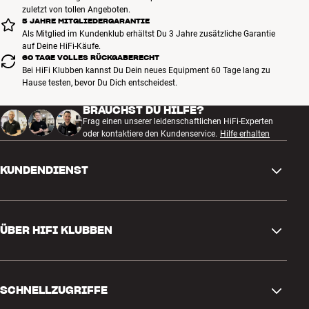
zuletzt von tollen Angeboten.
5 JAHRE MITGLIEDERGARANTIE
Als Mitglied im Kundenklub erhältst Du 3 Jahre zusätzliche Garantie
auf Deine HiFi-Käufe.
60 TAGE VOLLES RÜCKGABERECHT
Bei HiFi Klubben kannst Du Dein neues Equipment 60 Tage lang zu
Hause testen, bevor Du Dich entscheidest.
BRAUCHST DU HILFE?
Frag einen unserer leidenschaftlichen HiFi-Experten
oder kontaktiere den Kundenservice.
Hilfe erhalten
KUNDENDIENST
Kontakt
ÜBER HIFI KLUBBEN
Fragen und Antworten
Rückgabe und Reklamation
Store finden
Bestellung widerrufen
SCHNELLZUGRIFFE
Über uns