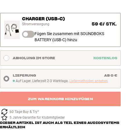
CHARGER (USB-C)
59 €
/
STK.
Stromversorgung
Fügen Sie zusammen mit SOUNDBOKS
BATTERY (USB-C) hinzu
ABHOLUNG IM STORE
KOSTENLOS
LIEFERUNG
AB 0 €
Auf Lager. Lieferzeit 2-3 Werktage.
Liefermethoden ansehen
Auf Lager. Lieferzeit 2-3 Werktage
ZUM WARENKORB HINZUFÜGEN
60 Tage Buy & Try*
5 Jahre Garantie für Klubmitglieder
DIESER ARTIKEL IST AUCH ALS TEIL EINES AUDIOSYSTEMS
ERHÄLTLICH