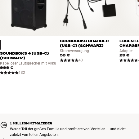
SOUNDBOKS CHARGER
ESSENTI
(USB-C) (SCHWARZ)
CHARGER
Stromversorgung
Adapter
SOUNDBOKS 4 (USB-C)
59 €
29 €
(SCHWARZ)
43
Kabelloser Lautsprecher mit Akku
999 €
132
1 MILLION MITGLIEDER
Werde Teil der großen Familie und profitiere von Vorteilen – und nicht
zuletzt von tollen Angeboten.