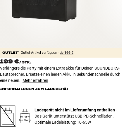
Zubehör
INSPIRATION
MARKEN
NEUHEITEN
OUTLET
1 Outlet-Artikel verfügbar -
ab 166 €
199 €
/
STK.
ANGEBOTE
Verlängere die Party mit einem Extraakku für Deinen SOUNDBOKS-
Lautsprecher. Ersetze einen leeren Akku in Sekundenschnelle durch
Store Finden
eine neuen.
Mehr erfahren
Kundendienst
INFORMATIONEN ZUM LADEGERÄT
Anmelden
Kundendienst
Bauen mit Klang
Ladegerät nicht im Lieferumfang enthalten
-
Das Gerät unterstützt USB PD-Schnellladen.
10 - 65W,
Fast Charge
Optimale Ladeleistung: 10-65W