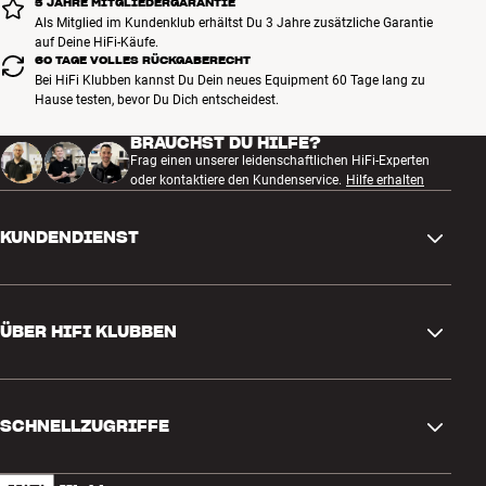
5 JAHRE MITGLIEDERGARANTIE
Als Mitglied im Kundenklub erhältst Du 3 Jahre zusätzliche Garantie
auf Deine HiFi-Käufe.
60 TAGE VOLLES RÜCKGABERECHT
Bei HiFi Klubben kannst Du Dein neues Equipment 60 Tage lang zu
Hause testen, bevor Du Dich entscheidest.
BRAUCHST DU HILFE?
Frag einen unserer leidenschaftlichen HiFi-Experten
oder kontaktiere den Kundenservice.
Hilfe erhalten
KUNDENDIENST
Kontakt
ÜBER HIFI KLUBBEN
Fragen und Antworten
Rückgabe und Reklamation
Store finden
Bestellung widerrufen
SCHNELLZUGRIFFE
Über uns
Lieferung
Kundenklub