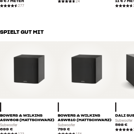
8 €
/ METER
11 €
/ ME
24
277
SPIELT GUT MIT
BOWERS & WILKINS
BOWERS & WILKINS
DALI SU
ASW608 (MATTSCHWARZ)
ASW610 (MATTSCHWARZ)
Subwoofer
598 €
Subwoofer
Subwoofer
699 €
799 €