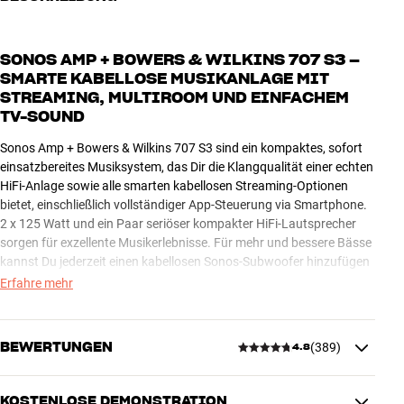
SONOS AMP + BOWERS & WILKINS 707 S3 –
SMARTE KABELLOSE MUSIKANLAGE MIT
STREAMING, MULTIROOM UND EINFACHEM
TV-SOUND
Sonos Amp + Bowers & Wilkins 707 S3 sind ein kompaktes, sofort
einsatzbereites Musiksystem, das Dir die Klangqualität einer echten
HiFi-Anlage sowie alle smarten kabellosen Streaming-Optionen
bietet, einschließlich vollständiger App-Steuerung via Smartphone.
2 x 125 Watt und ein Paar seriöser kompakter HiFi-Lautsprecher
sorgen für exzellente Musikerlebnisse. Für mehr und bessere Bässe
kannst Du jederzeit einen kabellosen Sonos-Subwoofer hinzufügen
(optional).
Erfahre mehr
MUSIKSTREAMING, SMARTER TV-SOUND UND EINFACHER
KABELLOSER SOUND IN ALLEN RÄUMEN
BEWERTUNGEN
(
389
)
4.8
Mit Sonos Amp kannst Du endlose Mengen an Musik von der
größten Liste integrierter Streaming-Dienste auf dem Markt
streamen, darunter Spotify, TIDAL, Deezer und viele mehr. Du
KOSTENLOSE DEMONSTRATION