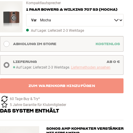
Kompaktlautsprecher
1 PAAR BOWERS & WILKINS 707 S3 (MOCHA)
Variant
Auf Lager. Lieferzeit 2-3 Werktage
ABHOLUNG IM STORE
KOSTENLOS
LIEFERUNG
AB 0 €
Auf Lager. Lieferzeit 2-3 Werktage.
Liefermethoden ansehen
Auf Lager. Lieferzeit 2-3 Werktage
ZUM WARENKORB HINZUFÜGEN
60 Tage Buy & Try*
5 Jahre Garantie für Klubmitglieder
DAS SYSTEM ENTHÄLT
SONOS AMP KOMPAKTER VERSTÄRKER
MIT STREAMING