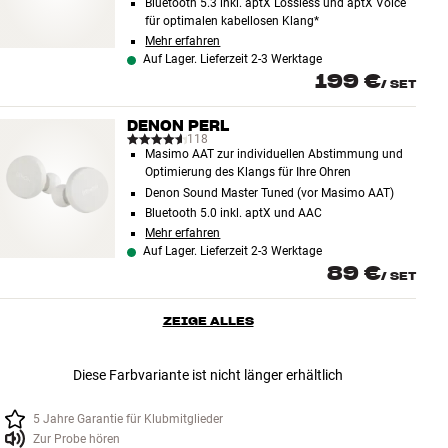
Bluetooth 5.3 inkl. aptX Lossless und aptX Voice
für optimalen kabellosen Klang*
Mehr erfahren
Auf Lager. Lieferzeit 2-3 Werktage
199 €
/
SET
DENON PERL
118
Masimo AAT zur individuellen Abstimmung und
Optimierung des Klangs für Ihre Ohren
Denon Sound Master Tuned (vor Masimo AAT)
Bluetooth 5.0 inkl. aptX und AAC
Mehr erfahren
Auf Lager. Lieferzeit 2-3 Werktage
89 €
/
SET
ZEIGE ALLES
Diese Farbvariante ist nicht länger erhältlich
5 Jahre Garantie für Klubmitglieder
Zur Probe hören