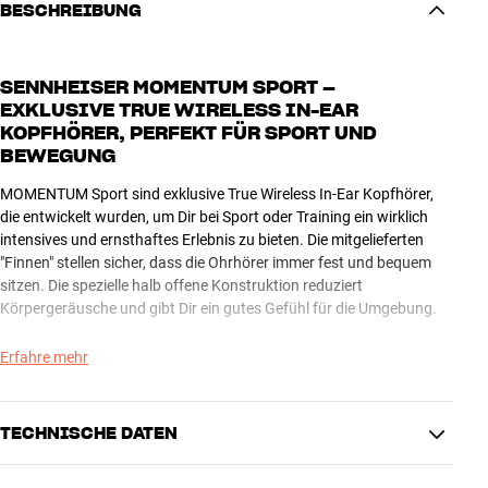
BESCHREIBUNG
SENNHEISER MOMENTUM SPORT –
EXKLUSIVE TRUE WIRELESS IN-EAR
KOPFHÖRER, PERFEKT FÜR SPORT UND
BEWEGUNG
MOMENTUM Sport sind exklusive True Wireless In-Ear Kopfhörer,
die entwickelt wurden, um Dir bei Sport oder Training ein wirklich
intensives und ernsthaftes Erlebnis zu bieten. Die mitgelieferten
"Finnen" stellen sicher, dass die Ohrhörer immer fest und bequem
sitzen. Die spezielle halb offene Konstruktion reduziert
Körpergeräusche und gibt Dir ein gutes Gefühl für die Umgebung.
MOMENTUM Sport sind robust konstruiert, so dass Du großartigen
Erfahre mehr
Sennheiser-Sound genießen kannst, egal, wie sehr Du sie beim
Training beanspruchst. Mit einer IP55-Zertifizierung sind sie sowohl
staub- als auch wasserdicht und können bei Bedarf auch unter dem
TECHNISCHE DATEN
Wasserhahn abgespült werden. MOMENTUM Sport sind zwar nicht
für den Swimmingpool geeignet, aber solange Du Dich über Wasser