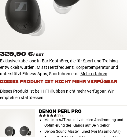
Zubehör
INSPIRATION
MARKEN
NEUHEITEN
329,90 €
/
SET
Exklusive kabellose In-Ear Kopfhörer, die für Sport und Training
ANGEBOTE
entwickelt wurden. Misst Herzfrequenz, Körpertemperatur und
unterstützt Fitness-Apps, Sportuhren etc.
Mehr erfahren
DIESES PRODUKT IST NICHT MEHR VERFÜGBAR
Store Finden
Kundendienst
Dieses Produkt ist bei HiFi Klubben nicht mehr verfügbar. Wir
Anmelden
empfehlen stattdessen:
Kundendienst
Bauen mit Klang
DENON PERL PRO
392
Masimo AAT zur individuellen Abstimmung und
Optimierung des Klangs auf Dein Gehör
Denon Sound Master Tuned (vor Masimo AAT)