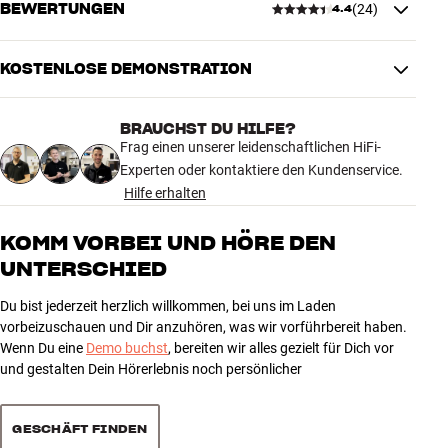
BEWERTUNGEN
(
24
)
4.4
MASSE UND DESIGN
Farbe
Weiß
Gewicht (kg)
0,34
KOSTENLOSE DEMONSTRATION
4.4
Gewicht der Verpackung (kg)
0,39
5,8 x 13,8 x 2,8 cm (breite x höhe
Maße (Verpackung)
BRAUCHST DU HILFE?
x tiefe)
24 anzeigen
Frag einen unserer leidenschaftlichen HiFi-
Experten oder kontaktiere den Kundenservice.
ALLGEMEINE MERKMALE
Hilfe erhalten
5
15
Reinigungsset zur Entfernung von Staub, Ohrenschmalz und
Schmutz von In-Ear-Kopfhörern und Ladeetuis
4
4
KOMM VORBEI UND HÖRE DEN
3-in-1-Werkzeug mit Metallspitze, Bürste und Schwamm
UNTERSCHIED
3
5
Reinigungsflüssigkeit enthalten
2
0
Du bist jederzeit herzlich willkommen, bei uns im Laden
1
0
vorbeizuschauen und Dir anzuhören, was wir vorführbereit haben.
Wenn Du eine
Demo buchst
, bereiten wir alles gezielt für Dich vor
und gestalten Dein Hörerlebnis noch persönlicher
Sortieren
GESCHÄFT FINDEN