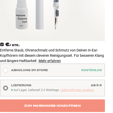
Zubehör
INSPIRATION
MARKEN
NEUHEITEN
8 €
/
STK.
Entferne Staub, Ohrenschmalz und Schmutz von Deinen In-Ear-
ANGEBOTE
Kopfhörern mit diesem cleveren Reinigungsset. Für besseren Klang
und längere Haltbarkeit.
Mehr erfahren
Store Finden
ABHOLUNG IM STORE
KOSTENLOS
Kundendienst
Anmelden
Kundendienst
LIEFERUNG
AB 5 €
Bauen mit Klang
Auf Lager. Lieferzeit 2-3 Werktage.
Liefermethoden ansehen
Auf Lager. Lieferzeit 2-3 Werktage
ZUM WARENKORB HINZUFÜGEN