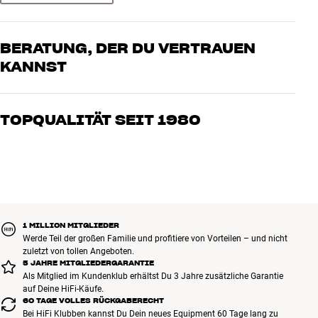
BERATUNG, DER DU VERTRAUEN
KANNST
Unsere Mitarbeiter sind echte Enthusiasten, die unsere Produkte
genau kennen und für großartigen Klang brennen – sei es für Musik
TOPQUALITÄT SEIT 1980
oder Heimkino. Erzähle uns, wovon Du träumst, und wir finden
gemeinsam die Lösung, die zu Deinen Bedürfnissen und Deinem
Alle Produkte von HiFi Klubben für Musik, Heimkino und TV sind
Budget passt
sorgfältig ausgewählt und auf eine lange Lebensdauer ausgelegt.
Gut für Deinen Geldbeutel und die Umwelt.
BUCHE EINEN EXPERTEN
1 MILLION MITGLIEDER
Werde Teil der großen Familie und profitiere von Vorteilen – und nicht
zuletzt von tollen Angeboten.
5 JAHRE MITGLIEDERGARANTIE
Als Mitglied im Kundenklub erhältst Du 3 Jahre zusätzliche Garantie
auf Deine HiFi-Käufe.
60 TAGE VOLLES RÜCKGABERECHT
Bei HiFi Klubben kannst Du Dein neues Equipment 60 Tage lang zu