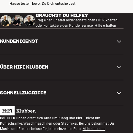
Hause testen, bevor Du Dich entscheidest.
BRAUCHST DU HILFE?
Frag einen unserer leidenschaftlichen HiFi-Experten
oder kontaktiere den Kundenservice.
Hilfe erhalten
KUNDENDIENST
Kontakt
ÜBER HIFI KLUBBEN
Fragen und Antworten
Rückgabe und Reklamation
Store finden
Bestellung widerrufen
SCHNELLZUGRIFFE
Über uns
Lieferung
Kundenklub
Geschenkkarte
AGB
Abend zum Zuhören
Bei HiFi Klubben dreht sich alles um Klang und Bild – nicht um
Bauen mit Klang
Kühlschränke, Waschmaschinen oder Stabmixer. Bei uns bekommst Du
Datenschutzerklärung
Wettbewerbe
Musik- und Filmerlebnisse für jeden einzelnen Euro.
Mehr über uns