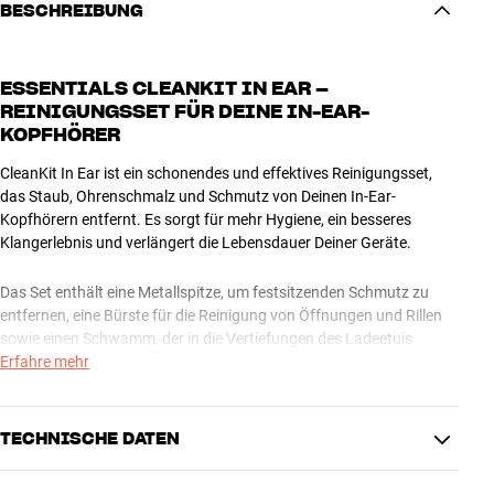
BESCHREIBUNG
ESSENTIALS CLEANKIT IN EAR –
REINIGUNGSSET FÜR DEINE IN-EAR-
KOPFHÖRER
CleanKit In Ear ist ein schonendes und effektives Reinigungsset,
das Staub, Ohrenschmalz und Schmutz von Deinen In-Ear-
Kopfhörern entfernt. Es sorgt für mehr Hygiene, ein besseres
Klangerlebnis und verlängert die Lebensdauer Deiner Geräte.
Das Set enthält eine Metallspitze, um festsitzenden Schmutz zu
entfernen, eine Bürste für die Reinigung von Öffnungen und Rillen
sowie einen Schwamm, der in die Vertiefungen des Ladeetuis
gelangt. Zusätzlich ist eine kleine Flasche Reinigungsflüssigkeit
Erfahre mehr
enthalten, die das Lösen und Entfernen von Schmutz erleichtert.
Hinweis: In-Ear-Kopfhörer sind empfindliche Geräte. Wir empfehlen
TECHNISCHE DATEN
daher, die Reinigung mit Ruhe und Vorsicht durchzuführen.
Mehr von Essentials