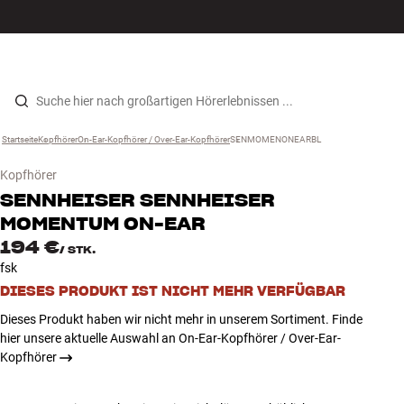
Hi-Fi
MENÜ
STORE FINDEN
ANMELDEN
WARENKORB
Lautsprecher
Zum Inhalt wechseln
Startseite
Kopfhörer
›
On-Ear-Kopfhörer / Over-Ear-Kopfhörer
›
SENMOMENONEARBL
›
Plattenspieler
Kopfhörer
Kopfhörer
SENNHEISER
SENNHEISER
MOMENTUM ON-EAR
Surround
194 €
/
STK.
fsk
TV
DIESES PRODUKT IST NICHT MEHR VERFÜGBAR
Dieses Produkt haben wir nicht mehr in unserem Sortiment. Finde
Systeme
hier unsere aktuelle Auswahl an On-Ear-Kopfhörer / Over-Ear-
Kopfhörer
Kabel