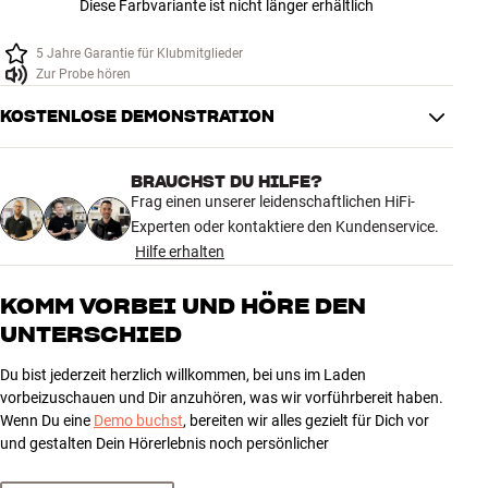
Diese Farbvariante ist nicht länger erhältlich
Zubehör
5 Jahre Garantie für Klubmitglieder
INSPIRATION
Zur Probe hören
KOSTENLOSE DEMONSTRATION
MARKEN
BRAUCHST DU HILFE?
NEUHEITEN
Frag einen unserer leidenschaftlichen HiFi-
Experten oder kontaktiere den Kundenservice.
ANGEBOTE
Hilfe erhalten
Store Finden
KOMM VORBEI UND HÖRE DEN
Kundendienst
UNTERSCHIED
Anmelden
Kundendienst
Du bist jederzeit herzlich willkommen, bei uns im Laden
Bauen mit Klang
vorbeizuschauen und Dir anzuhören, was wir vorführbereit haben.
Wenn Du eine
Demo buchst
, bereiten wir alles gezielt für Dich vor
und gestalten Dein Hörerlebnis noch persönlicher