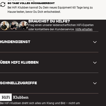
60 TAGE VOLLES RÜCKGABERECHT
Bei HiFi Klubben kannst Du Dein neues Equipment 60 Tage lang zu
Hause testen, bevor Du Dich entscheidest.
BRAUCHST DU HILFE?
Frag einen unserer leidenschaftlichen HiFi-Experten
oder kontaktiere den Kundenservice.
Hilfe erhalten
KUNDENDIENST
Kontakt
ÜBER HIFI KLUBBEN
Fragen und Antworten
Rückgabe und Reklamation
Store finden
Bestellung widerrufen
SCHNELLZUGRIFFE
Über uns
Lieferung
Kundenklub
Geschenkkarte
AGB
Abend zum Zuhören
Bei HiFi Klubben dreht sich alles um Klang und Bild – nicht um