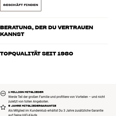
GESCHÄFT FINDEN
BERATUNG, DER DU VERTRAUEN
KANNST
Unsere Mitarbeiter sind echte Enthusiasten, die unsere Produkte
genau kennen und für großartigen Klang brennen – sei es für Musik
TOPQUALITÄT SEIT 1980
oder Heimkino. Erzähle uns, wovon Du träumst, und wir finden
gemeinsam die Lösung, die zu Deinen Bedürfnissen und Deinem
Alle Produkte von HiFi Klubben für Musik, Heimkino und TV sind
Budget passt
sorgfältig ausgewählt und auf eine lange Lebensdauer ausgelegt.
Gut für Deinen Geldbeutel und die Umwelt.
BUCHE EINEN EXPERTEN
1 MILLION MITGLIEDER
Werde Teil der großen Familie und profitiere von Vorteilen – und nicht
zuletzt von tollen Angeboten.
5 JAHRE MITGLIEDERGARANTIE
Als Mitglied im Kundenklub erhältst Du 3 Jahre zusätzliche Garantie
auf Deine HiFi-Käufe.