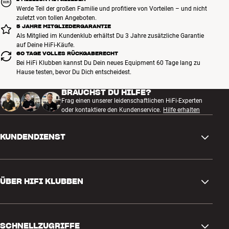
Werde Teil der großen Familie und profitiere von Vorteilen – und nicht
zuletzt von tollen Angeboten.
5 JAHRE MITGLIEDERGARANTIE
Als Mitglied im Kundenklub erhältst Du 3 Jahre zusätzliche Garantie
auf Deine HiFi-Käufe.
60 TAGE VOLLES RÜCKGABERECHT
Bei HiFi Klubben kannst Du Dein neues Equipment 60 Tage lang zu
Hause testen, bevor Du Dich entscheidest.
BRAUCHST DU HILFE?
Frag einen unserer leidenschaftlichen HiFi-Experten
oder kontaktiere den Kundenservice.
Hilfe erhalten
KUNDENDIENST
Kontakt
ÜBER HIFI KLUBBEN
Fragen und Antworten
Rückgabe und Reklamation
Store finden
Bestellung widerrufen
SCHNELLZUGRIFFE