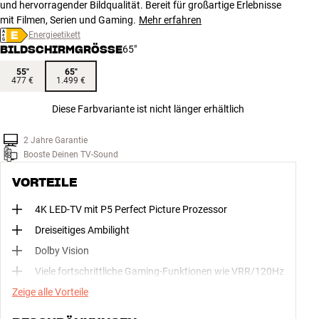
und hervorragender Bildqualität. Bereit für großartige Erlebnisse
mit Filmen, Serien und Gaming.
Mehr erfahren
Energieetikett
BILDSCHIRMGRÖSSE
65"
55"
65"
477 €
1.499 €
Diese Farbvariante ist nicht länger erhältlich
2 Jahre Garantie
Booste Deinen TV-Sound
VORTEILE
4K LED-TV mit P5 Perfect Picture Prozessor
Dreiseitiges Ambilight
Dolby Vision
Viele fortschrittliche Gaming-Funktionen wie VRR/120Hz
Zeige alle Vorteile