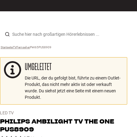
Hi-Fi
MENÜ
STORE FINDEN
ANMELDEN
WARENKORB
Lautsprecher
Zum Inhalt wechseln
Startseite
TV
›
Fernseher
›
PHI65PUS8909
›
Plattenspieler
UMGELEITET
Kopfhörer
Die URL, der du gefolgt bist, führte zu einem Outlet-
Surround
Produkt, das nicht mehr aktiv ist oder verkauft
wurde. Du siehst jetzt eine Seite mit einem neuen
TV
Produkt.
Systeme
LED TV
PHILIPS
AMBILIGHT TV THE ONE
Kabel
PUS8909