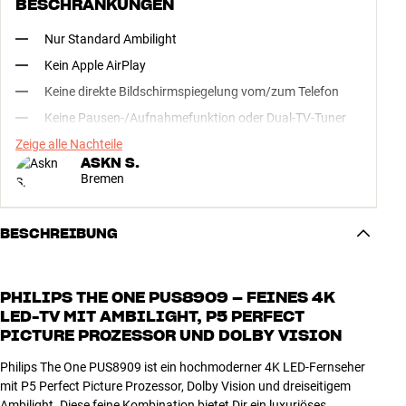
BESCHRÄNKUNGEN
Nur Standard Ambilight
Kein Apple AirPlay
Keine direkte Bildschirmspiegelung vom/zum Telefon
Keine Pausen-/Aufnahmefunktion oder Dual-TV-Tuner
Zeige alle Nachteile
ASKN S.
Bremen
BESCHREIBUNG
PHILIPS THE ONE PUS8909 – FEINES 4K
LED-TV MIT AMBILIGHT, P5 PERFECT
PICTURE PROZESSOR UND DOLBY VISION
Philips The One PUS8909 ist ein hochmoderner 4K LED-Fernseher
mit P5 Perfect Picture Prozessor, Dolby Vision und dreiseitigem
Ambilight. Diese feine Kombination bietet Dir ein luxuriöses