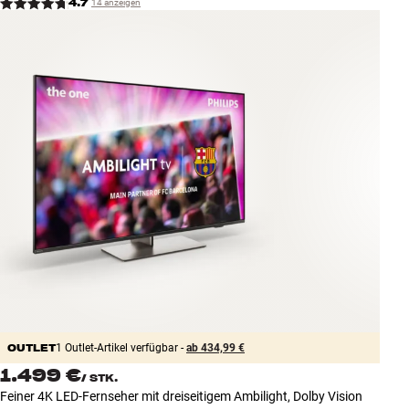
4.7
14 anzeigen
Zubehör
INSPIRATION
MARKEN
NEUHEITEN
ANGEBOTE
Store Finden
Kundendienst
Anmelden
Kundendienst
Bauen mit Klang
OUTLET
1 Outlet-Artikel verfügbar -
ab 434,99 €
1.499 €
/
STK.
Feiner 4K LED-Fernseher mit dreiseitigem Ambilight, Dolby Vision