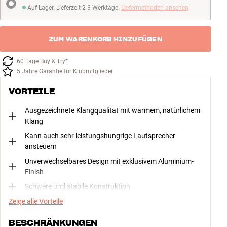
Auf Lager. Lieferzeit 2-3 Werktage.
Liefermethoden ansehen
Auf Lager. Lieferzeit 2-3 Werktage
ZUM WARENKORB HINZUFÜGEN
60 Tage Buy & Try*
5 Jahre Garantie für Klubmitglieder
VORTEILE
Ausgezeichnete Klangqualität mit warmem, natürlichem
Klang
Kann auch sehr leistungshungrige Lautsprecher
ansteuern
Unverwechselbares Design mit exklusivem Aluminium-
Finish
Schwere und stabile Konstruktion
Zeige alle Vorteile
BESCHRÄNKUNGEN