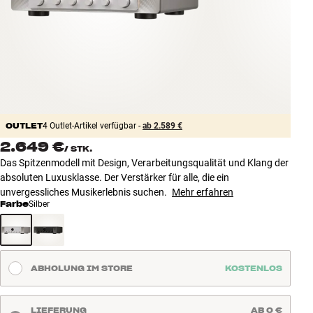
Zubehör
INSPIRATION
MARKEN
NEUHEITEN
OUTLET
4 Outlet-Artikel verfügbar -
ab 2.589 €
2.649 €
/
STK.
ANGEBOTE
Das Spitzenmodell mit Design, Verarbeitungsqualität und Klang der
absoluten Luxusklasse. Der Verstärker für alle, die ein
Store Finden
unvergessliches Musikerlebnis suchen.
Mehr erfahren
Kundendienst
Farbe
Silber
Anmelden
Kundendienst
Bauen mit Klang
ABHOLUNG IM STORE
KOSTENLOS
LIEFERUNG
AB 0 €