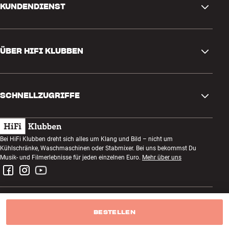
KUNDENDIENST
Kontakt
ÜBER HIFI KLUBBEN
Fragen und Antworten
Rückgabe und Reklamation
Store finden
Bestellung widerrufen
SCHNELLZUGRIFFE
Über uns
Lieferung
Kundenklub
Geschenkkarte
AGB
Abend zum Zuhören
Bei HiFi Klubben dreht sich alles um Klang und Bild – nicht um
Bauen mit Klang
Kühlschränke, Waschmaschinen oder Stabmixer. Bei uns bekommst Du
Datenschutzerklärung
Wettbewerbe
Musik- und Filmerlebnisse für jeden einzelnen Euro.
Mehr über uns
Montage und Installation
Impressum
Jobs bei HiFi Klubben
Miete dir eine SOUNDBOKS
Rückgabe von Elektroschrott
BESTELLEN
HiFi Klubben Deutschland GmbH
Produktbewertungen