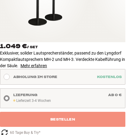
Zubehör
INSPIRATION
MARKEN
1.049 €
/
SET
NEUHEITEN
Exklusiver, solider Lautsprecherständer, passend zu den Lyngdorf
Kompaktlautsprechern MH-2 und MH-3. Verdeckte Kabelführung in
ANGEBOTE
der Säule.
Mehr erfahren
ABHOLUNG IM STORE
KOSTENLOS
Store Finden
Kundendienst
Anmelden
LIEFERUNG
AB 0 €
Kundendienst
Lieferzeit 3-4 Wochen
Lieferzeit 3-4 Wochen
Bauen mit Klang
BESTELLEN
60 Tage Buy & Try*