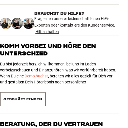
Farbe
Schwarz
BRAUCHST DU HILFE?
Gewicht (kg)
12,4
Frag einen unserer leidenschaftlichen HiFi-
Gewicht der Verpackung (kg)
15,8
Experten oder kontaktiere den Kundenservice.
36 x 38 x 115 cm (breite x höhe x
Maße (Verpackung)
Hilfe erhalten
tiefe)
30 x 30 x 106 cm (breite x höhe x
Maße (Produkt)
KOMM VORBEI UND HÖRE DEN
tiefe)
UNTERSCHIED
ALLGEMEINE MERKMALE
Du bist jederzeit herzlich willkommen, bei uns im Laden
Bodenständer für Lyngdorf MH-2 und MH-3 Lautsprecher
vorbeizuschauen und Dir anzuhören, was wir vorführbereit haben.
Verdeckte Kabelführung in der Säule
Wenn Du eine
Demo buchst
, bereiten wir alles gezielt für Dich vor
Hergestellt aus Aluminium und Stahl
und gestalten Dein Hörerlebnis noch persönlicher
Abmessungen: 30 x 30 x 106 cm (BxTxH)
Gewicht: 5,8 kg
GESCHÄFT FINDEN
Farbe: Schwarz (pulverbeschichtet)
Inklusive Schrauben für die Montage
BERATUNG, DER DU VERTRAUEN