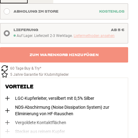
ABHOLUNG IM STORE
KOSTENLOS
LIEFERUNG
AB 5 €
Auf Lager. Lieferzeit 2-3 Werktage.
Liefermethoden ansehen
Auf Lager. Lieferzeit 2-3 Werktage
ZUM WARENKORB HINZUFÜGEN
60 Tage Buy & Try*
5 Jahre Garantie für Klubmitglieder
VORTEILE
LGC-Kupferleiter, versilbert mit 0,5% Silber
NDS-Abschirmung (Noise Dissipation System) zur
Eliminierung von HF-Rauschen
Vergoldete Kontaktflächen
Stecker aus reinem Kupfer