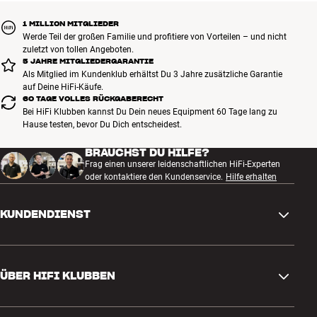
1 MILLION MITGLIEDER
Werde Teil der großen Familie und profitiere von Vorteilen – und nicht
zuletzt von tollen Angeboten.
5 JAHRE MITGLIEDERGARANTIE
Als Mitglied im Kundenklub erhältst Du 3 Jahre zusätzliche Garantie
auf Deine HiFi-Käufe.
60 TAGE VOLLES RÜCKGABERECHT
Bei HiFi Klubben kannst Du Dein neues Equipment 60 Tage lang zu
Hause testen, bevor Du Dich entscheidest.
BRAUCHST DU HILFE?
Frag einen unserer leidenschaftlichen HiFi-Experten
oder kontaktiere den Kundenservice.
Hilfe erhalten
KUNDENDIENST
Kontakt
ÜBER HIFI KLUBBEN
Fragen und Antworten
Rückgabe und Reklamation