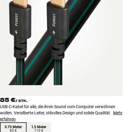
Zubehör
INSPIRATION
MARKEN
NEUHEITEN
ANGEBOTE
Store Finden
Kundendienst
Anmelden
85 €
Kundendienst
/
STK.
Bauen mit Klang
USB-C-Kabel für alle, die ihren Sound vom Computer verwöhnen
wollen. Versilberte Leiter, stilvolles Design und solide Qualität.
Mehr
erfahren
0.75 Meter
1.5 Meter
85 €
110 €