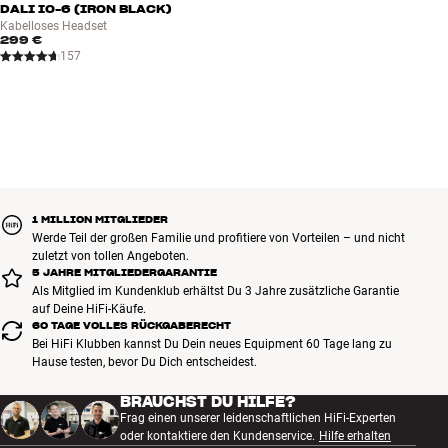
DALI IO-6 (IRON BLACK)
Tragetasche mitgeliefert
Kabelloses Headset
299 €
Schaltet sich automatisch ein und aus
157
Staub- und wasserabweisendes Design (IP52 zertifiziert)*
1 MILLION MITGLIEDER
Werde Teil der großen Familie und profitiere von Vorteilen – und nicht
zuletzt von tollen Angeboten.
5 JAHRE MITGLIEDERGARANTIE
Als Mitglied im Kundenklub erhältst Du 3 Jahre zusätzliche Garantie
auf Deine HiFi-Käufe.
60 TAGE VOLLES RÜCKGABERECHT
Bei HiFi Klubben kannst Du Dein neues Equipment 60 Tage lang zu
Hause testen, bevor Du Dich entscheidest.
BRAUCHST DU HILFE?
Frag einen unserer leidenschaftlichen HiFi-Experten
oder kontaktiere den Kundenservice.
Hilfe erhalten