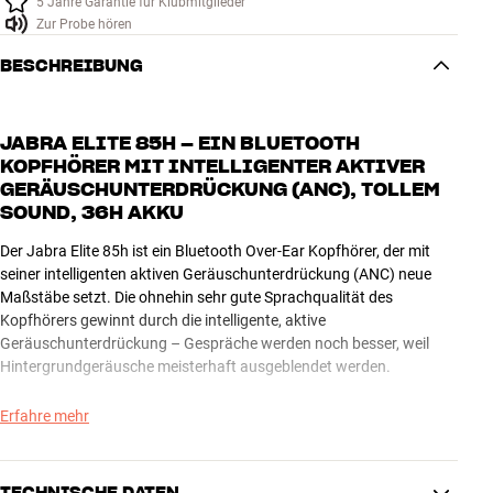
5 Jahre Garantie für Klubmitglieder
Zur Probe hören
BESCHREIBUNG
JABRA ELITE 85H – EIN BLUETOOTH
KOPFHÖRER MIT INTELLIGENTER AKTIVER
GERÄUSCHUNTERDRÜCKUNG (ANC), TOLLEM
SOUND, 36H AKKU
Der Jabra Elite 85h ist ein Bluetooth Over-Ear Kopfhörer, der mit
seiner intelligenten aktiven Geräuschunterdrückung (ANC) neue
Maßstäbe setzt. Die ohnehin sehr gute Sprachqualität des
Kopfhörers gewinnt durch die intelligente, aktive
Geräuschunterdrückung – Gespräche werden noch besser, weil
Hintergrundgeräusche meisterhaft ausgeblendet werden.
SMART NOISE CANCELLING
Erfahre mehr
Der Jabra Elite 85h erkennt automatisch deine Umgebung und
blendet sie aus, damit du deine Musik genießen kannst. Im Verkehr
TECHNISCHE DATEN