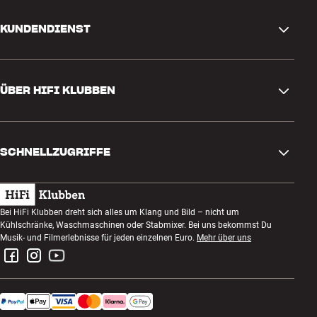
KUNDENDIENST
Kontakt
ÜBER HIFI KLUBBEN
Fragen und Antworten
Rückgabe und Reklamation
Store finden
Bestellung widerrufen
SCHNELLZUGRIFFE
Über uns
Lieferung
Kundenklub
Geschenkkarte
AGB
Abend zum Zuhören
Bei HiFi Klubben dreht sich alles um Klang und Bild – nicht um
Bauen mit Klang
Kühlschränke, Waschmaschinen oder Stabmixer. Bei uns bekommst Du
Datenschutzerklärung
Wettbewerbe
Musik- und Filmerlebnisse für jeden einzelnen Euro.
Mehr über uns
Montage und Installation
Impressum
Jobs bei HiFi Klubben
Miete dir eine SOUNDBOKS
Rückgabe von Elektroschrott