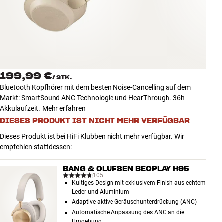
Zubehör
INSPIRATION
MARKEN
199,99 €
/
STK.
NEUHEITEN
Bluetooth Kopfhörer mit dem besten Noise-Cancelling auf dem
Markt: SmartSound ANC Technologie und HearThrough. 36h
ANGEBOTE
Akkulaufzeit.
Mehr erfahren
DIESES PRODUKT IST NICHT MEHR VERFÜGBAR
Store Finden
Dieses Produkt ist bei HiFi Klubben nicht mehr verfügbar. Wir
Kundendienst
empfehlen stattdessen:
Anmelden
Kundendienst
BANG & OLUFSEN BEOPLAY H95
Bauen mit Klang
105
Kultiges Design mit exklusivem Finish aus echtem
Leder und Aluminium
Adaptive aktive Geräuschunterdrückung (ANC)
Automatische Anpassung des ANC an die
Umgebung