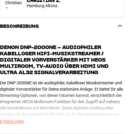
CHRISTIAN Z.
Hamburg Altona
BESCHREIBUNG
DENON DNP-2000NE – AUDIOPHILER
KABELLOSER HIFI-MUSIKSTREAMER /
DIGITALER VORVERSTÄRKER MIT HEOS
MULTIROOM, TV-AUDIO ÜBER HDMI UND
ULTRA AL32 SIGNALVERARBEITUNG
Der DNP-2000NE ist ein audiophiler, kabelloser Musikstreamer und
digitaler Vorverstärker für Deine stationäre Anlage. Er bietet Dir alle
Streaming-Optionen, von denen träumen kannst, einschließlich der
integrierten HEOS Multiroom-Funktion für den Zugriff auf nahezu
alle Musikdienste auf dem Markt. Deine digitalen Audioquellen
werden mit der üppigen 32 Bit Ultra AL32-Signalverarbeitung von
Denon verwöhnt, und über HDMI-ARC erhältst Du ganz einfach
Erfahre mehr
digitalen TV-Sound in Spitzenqualität. Alles in allem die perfekte
Ergänzung zu Deinem analogen Denon-Verstärker.