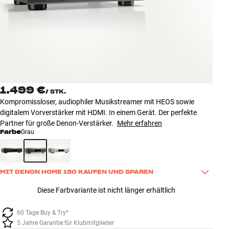
Zubehör
INSPIRATION
MARKEN
NEUHEITEN
1.499 €
/
STK.
Kompromissloser, audiophiler Musikstreamer mit HEOS sowie
ANGEBOTE
digitalem Vorverstärker mit HDMI. In einem Gerät. Der perfekte
Partner für große Denon-Verstärker.
Mehr erfahren
Farbe
Grau
Store Finden
Kundendienst
Anmelden
Kundendienst
MIT DENON HOME 150 KAUFEN UND SPAREN
Bauen mit Klang
Kaufe dieses Produkt zusammen mit einem Denon Home 150 und 
Diese Farbvariante ist nicht länger erhältlich
spare 100 €. So bringst Du guten Sound ganz einfach in einen 
weiteren Raum – zum Beispiel in die Küche, ins Büro oder ins 
60 Tage Buy & Try*
Schlafzimmer.
5 Jahre Garantie für Klubmitglieder