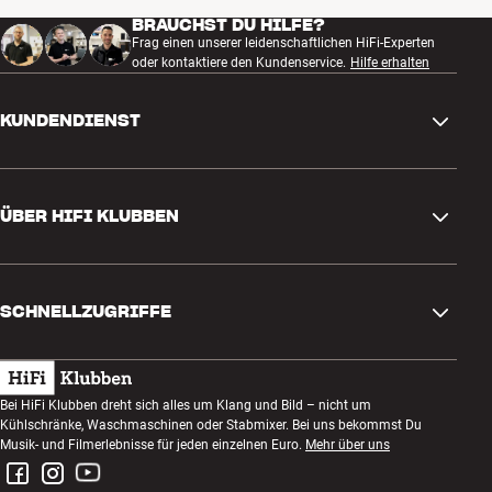
Wenn Du es Dir besonders einfach machen möchtest, kannst Du
BRAUCHST DU HILFE?
jederzeit auf Bluetooth zurückgreifen, z. B. wenn Deine Freunde
Frag einen unserer leidenschaftlichen HiFi-Experten
oder kontaktiere den Kundenservice.
Hilfe erhalten
einen Titel von ihrem Handy abspielen möchten. Mit Bluetooth
kannst Du auch Audio von YouTube, Netflix und unzähligen
anderen Apps abspielen, wenn Du kein iPhone für AirPlay 2 hast.
KUNDENDIENST
Mehr von Denon
Kontakt
ÜBER HIFI KLUBBEN
Fragen und Antworten
Rückgabe und Reklamation
Store finden
Bestellung widerrufen
SCHNELLZUGRIFFE
Über uns
Lieferung
Kundenklub
Geschenkkarte
AGB
Abend zum Zuhören
Bei HiFi Klubben dreht sich alles um Klang und Bild – nicht um
Bauen mit Klang
Kühlschränke, Waschmaschinen oder Stabmixer. Bei uns bekommst Du
Datenschutzerklärung
Wettbewerbe
Musik- und Filmerlebnisse für jeden einzelnen Euro.
Mehr über uns
Montage und Installation
Impressum
Jobs bei HiFi Klubben