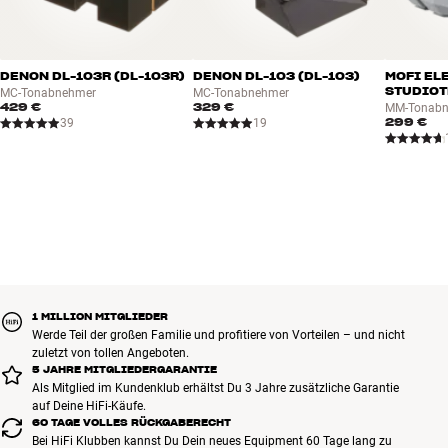
DENON DL-103R (DL-103R)
DENON DL-103 (DL-103)
MOFI EL
STUDIOT
MC-Tonabnehmer
MC-Tonabnehmer
429 €
329 €
MM-Tonab
299 €
39
19
1 MILLION MITGLIEDER
Werde Teil der großen Familie und profitiere von Vorteilen – und nicht
zuletzt von tollen Angeboten.
5 JAHRE MITGLIEDERGARANTIE
Als Mitglied im Kundenklub erhältst Du 3 Jahre zusätzliche Garantie
auf Deine HiFi-Käufe.
60 TAGE VOLLES RÜCKGABERECHT
Bei HiFi Klubben kannst Du Dein neues Equipment 60 Tage lang zu