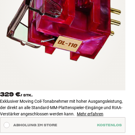
Zubehör
INSPIRATION
MARKEN
NEUHEITEN
ANGEBOTE
Store Finden
Kundendienst
329 €
Anmelden
/
STK.
Kundendienst
Exklusiver Moving Coil-Tonabnehmer mit hoher Ausgangsleistung,
Bauen mit Klang
der direkt an alle Standard-MM-Plattenspieler-Eingänge und RIAA-
Verstärker angeschlossen werden kann.
Mehr erfahren
ABHOLUNG IM STORE
KOSTENLOS