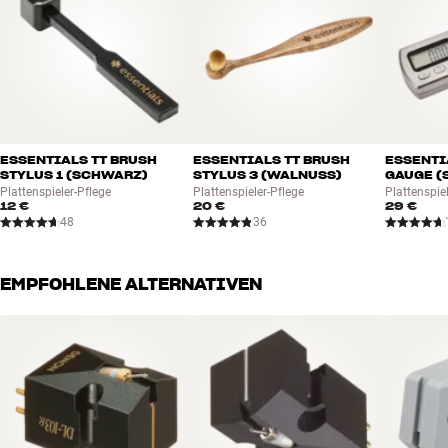
ESSENTIALS TT BRUSH
ESSENTIALS TT BRUSH
ESSENTI
STYLUS 1 (SCHWARZ)
STYLUS 3 (WALNUSS)
GAUGE (
Plattenspieler-Pflege
Plattenspieler-Pflege
Plattenspie
12 €
20 €
29 €
48
36
EMPFOHLENE ALTERNATIVEN