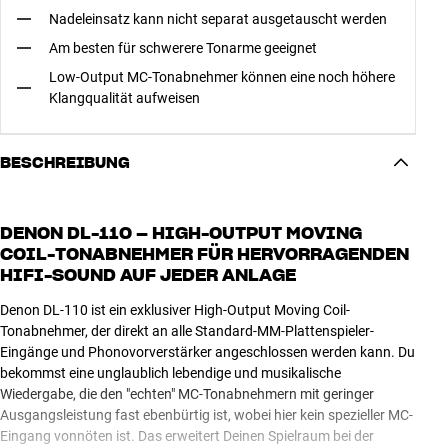
Nadeleinsatz kann nicht separat ausgetauscht werden
Am besten für schwerere Tonarme geeignet
Low-Output MC-Tonabnehmer können eine noch höhere
Klangqualität aufweisen
BESCHREIBUNG
DENON DL-110 – HIGH-OUTPUT MOVING
COIL-TONABNEHMER FÜR HERVORRAGENDEN
HIFI-SOUND AUF JEDER ANLAGE
Denon DL-110 ist ein exklusiver High-Output Moving Coil-
Tonabnehmer, der direkt an alle Standard-MM-Plattenspieler-
Eingänge und Phonovorverstärker angeschlossen werden kann. Du
bekommst eine unglaublich lebendige und musikalische
Wiedergabe, die den "echten" MC-Tonabnehmern mit geringer
Ausgangsleistung fast ebenbürtig ist, wobei hier kein spezieller MC-
Eingang vonnöten ist. Das erweitert Deinen Spielraum bei der