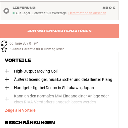
LIEFERUNG
AB 0 €
Auf Lager. Lieferzeit 2-3 Werktage.
Liefermethoden ansehen
Auf Lager. Lieferzeit 2-3 Werktage
ZUM WARENKORB HINZUFÜGEN
60 Tage Buy & Try*
5 Jahre Garantie für Klubmitglieder
VORTEILE
High-Output Moving Coil
Äußerst lebendiger, musikalischer und detaillierter Klang
Handgefertigt bei Denon in Shirakawa, Japan
Kann an den normalen MM-Eingang einer Anlage oder
eines RIAA-Verstärkers angeschlossen werden
Zeige alle Vorteile
BESCHRÄNKUNGEN