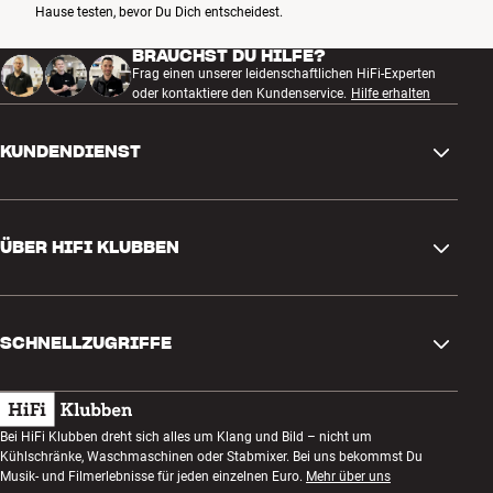
Hause testen, bevor Du Dich entscheidest.
BRAUCHST DU HILFE?
Frag einen unserer leidenschaftlichen HiFi-Experten
oder kontaktiere den Kundenservice.
Hilfe erhalten
KUNDENDIENST
Kontakt
ÜBER HIFI KLUBBEN
Fragen und Antworten
Rückgabe und Reklamation
Store finden
Bestellung widerrufen
SCHNELLZUGRIFFE
Über uns
Lieferung
Kundenklub
Geschenkkarte
AGB
Abend zum Zuhören
Bei HiFi Klubben dreht sich alles um Klang und Bild – nicht um
Bauen mit Klang
Kühlschränke, Waschmaschinen oder Stabmixer. Bei uns bekommst Du
Datenschutzerklärung
Wettbewerbe
Musik- und Filmerlebnisse für jeden einzelnen Euro.
Mehr über uns
Montage und Installation