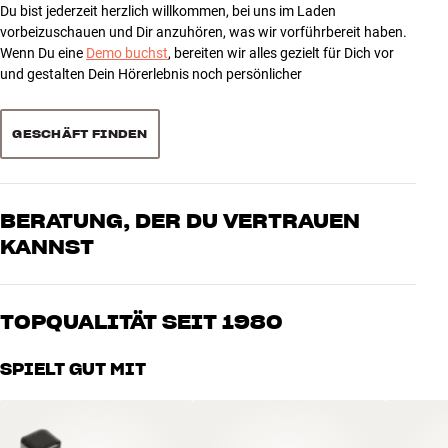
Gewicht (kg)
0,09
Du bist jederzeit herzlich willkommen, bei uns im Laden
1
0
vorbeizuschauen und Dir anzuhören, was wir vorführbereit haben.
Gewicht der Verpackung (kg)
0,09
Wenn Du eine
Demo buchst
, bereiten wir alles gezielt für Dich vor
Maße (Verpackung)
8 x 5 x 9 cm (breite x höhe x tiefe)
und gestalten Dein Hörerlebnis noch persönlicher
Sortieren
ALLGEMEINE MERKMALE
GESCHÄFT FINDEN
Elektrische Impedanz: 160 Ohm
BERATUNG, DER DU VERTRAUEN
KANNST
Unsere Mitarbeiter sind echte Enthusiasten, die unsere Produkte
genau kennen und für großartigen Klang brennen – sei es für Musik
TOPQUALITÄT SEIT 1980
oder Heimkino. Erzähle uns, wovon Du träumst, und wir finden
gemeinsam die Lösung, die zu Deinen Bedürfnissen und Deinem
Alle Produkte von HiFi Klubben für Musik, Heimkino und TV sind
SPIELT GUT MIT
Budget passt
sorgfältig ausgewählt und auf eine lange Lebensdauer ausgelegt.
Gut für Deinen Geldbeutel und die Umwelt.
BUCHE EINEN EXPERTEN