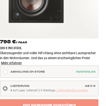
Zubehör
INSPIRATION
MARKEN
NEUHEITEN
798 €
/
PAAR
399 € PRO STÜCK.
ANGEBOTE
Überzeugender und voller HiFi-Klang ohne sichtbare Lautsprecher
in den Wohnräumen. Und das zu einem erschwinglichen Preis!
Mehr erfahren
Store Finden
Kundendienst
ABHOLUNG IM STORE
KOSTENLOS
Anmelden
Kundendienst
Bauen mit Klang
LIEFERUNG
AB 0 €
Auf Lager. Lieferzeit 2-3 Werktage.
Liefermethoden ansehen
Auf Lager. Lieferzeit 2-3 Werktage
ZUM WARENKORB HINZUFÜGEN