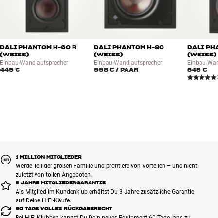
DALI PHANTOM H-60 R
DALI PHANTOM H-80
DALI PH
(WEISS)
(WEISS)
(WEISS)
Einbau-Wandlautsprecher
Einbau-Wandlautsprecher
Einbau-Wan
449 €
998 €
/ PAAR
549 €
1 MILLION MITGLIEDER
Werde Teil der großen Familie und profitiere von Vorteilen – und nicht
zuletzt von tollen Angeboten.
5 JAHRE MITGLIEDERGARANTIE
Als Mitglied im Kundenklub erhältst Du 3 Jahre zusätzliche Garantie
auf Deine HiFi-Käufe.
60 TAGE VOLLES RÜCKGABERECHT
Bei HiFi Klubben kannst Du Dein neues Equipment 60 Tage lang zu