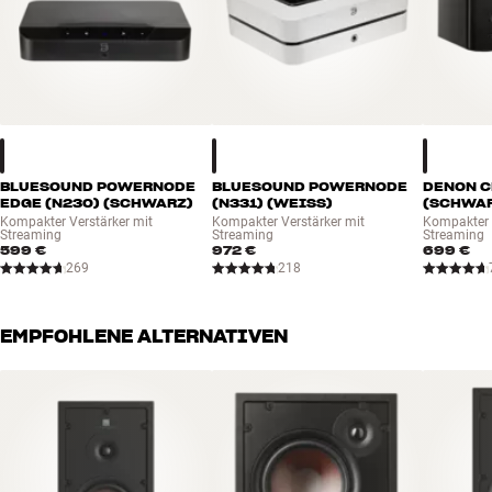
BLUESOUND POWERNODE
BLUESOUND POWERNODE
DENON C
EDGE (N230) (SCHWARZ)
(N331) (WEISS)
(SCHWA
Kompakter Verstärker mit
Kompakter Verstärker mit
Kompakter 
Streaming
Streaming
Streaming
599 €
972 €
699 €
269
218
EMPFOHLENE ALTERNATIVEN