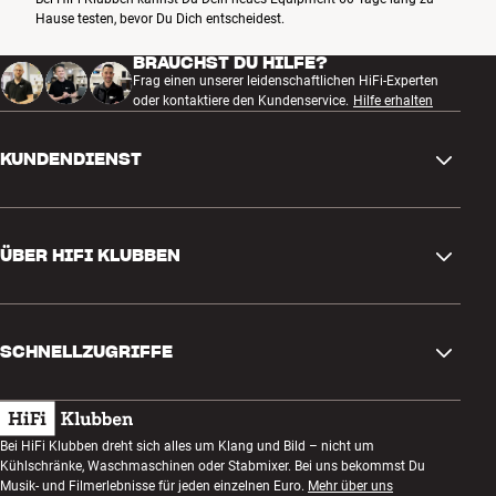
Hause testen, bevor Du Dich entscheidest.
BRAUCHST DU HILFE?
Frag einen unserer leidenschaftlichen HiFi-Experten
oder kontaktiere den Kundenservice.
Hilfe erhalten
KUNDENDIENST
Kontakt
ÜBER HIFI KLUBBEN
Fragen und Antworten
Rückgabe und Reklamation
Store finden
Bestellung widerrufen
SCHNELLZUGRIFFE
Über uns
Lieferung
Kundenklub
Geschenkkarte
AGB
Abend zum Zuhören
Bei HiFi Klubben dreht sich alles um Klang und Bild – nicht um
Bauen mit Klang
Kühlschränke, Waschmaschinen oder Stabmixer. Bei uns bekommst Du
Datenschutzerklärung
Wettbewerbe
Musik- und Filmerlebnisse für jeden einzelnen Euro.
Mehr über uns