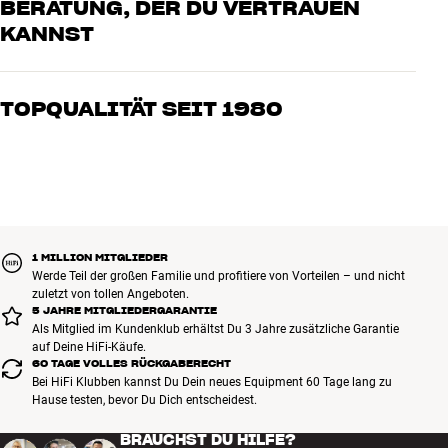
BERATUNG, DER DU VERTRAUEN
Empfindlichkeit : 85 dB
KANNST
Unsere Mitarbeiter sind echte Enthusiasten, die unsere Produkte
genau kennen und für großartigen Klang brennen – sei es für Musik
TOPQUALITÄT SEIT 1980
oder Heimkino. Erzähle uns, wovon Du träumst, und wir finden
gemeinsam die Lösung, die zu Deinen Bedürfnissen und Deinem
Alle Produkte von HiFi Klubben für Musik, Heimkino und TV sind
Budget passt
sorgfältig ausgewählt und auf eine lange Lebensdauer ausgelegt.
Gut für Deinen Geldbeutel und die Umwelt.
BUCHE EINEN EXPERTEN
1 MILLION MITGLIEDER
Werde Teil der großen Familie und profitiere von Vorteilen – und nicht
zuletzt von tollen Angeboten.
5 JAHRE MITGLIEDERGARANTIE
Als Mitglied im Kundenklub erhältst Du 3 Jahre zusätzliche Garantie
auf Deine HiFi-Käufe.
60 TAGE VOLLES RÜCKGABERECHT
Bei HiFi Klubben kannst Du Dein neues Equipment 60 Tage lang zu
Hause testen, bevor Du Dich entscheidest.
BRAUCHST DU HILFE?