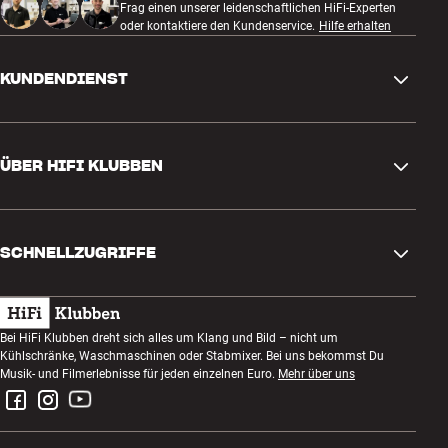
Frag einen unserer leidenschaftlichen HiFi-Experten
oder kontaktiere den Kundenservice.
Hilfe erhalten
KUNDENDIENST
Kontakt
ÜBER HIFI KLUBBEN
Fragen und Antworten
Rückgabe und Reklamation
Store finden
Bestellung widerrufen
SCHNELLZUGRIFFE
Über uns
Lieferung
Kundenklub
Geschenkkarte
AGB
Abend zum Zuhören
Bei HiFi Klubben dreht sich alles um Klang und Bild – nicht um
Bauen mit Klang
Kühlschränke, Waschmaschinen oder Stabmixer. Bei uns bekommst Du
Datenschutzerklärung
Wettbewerbe
Musik- und Filmerlebnisse für jeden einzelnen Euro.
Mehr über uns
Montage und Installation
Impressum
Jobs bei HiFi Klubben
Miete dir eine SOUNDBOKS