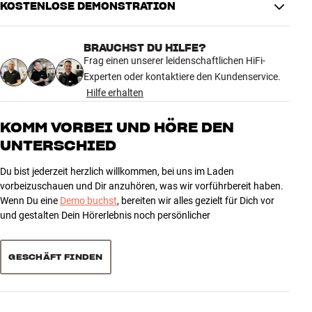
KOSTENLOSE DEMONSTRATION
MASSE UND DESIGN
Farbe
Holz
BRAUCHST DU HILFE?
Gewicht (kg)
3,5
Frag einen unserer leidenschaftlichen HiFi-
Gewicht der Verpackung (kg)
4,5
Experten oder kontaktiere den Kundenservice.
27,5 x 38 x 22,5 cm (breite x höhe
Maße (Verpackung)
Hilfe erhalten
x tiefe)
KOMM VORBEI UND HÖRE DEN
ALLGEMEINE MERKMALE
UNTERSCHIED
Kategorie : Kompaktlautsprecher
Gewicht : 4,1 kg
Du bist jederzeit herzlich willkommen, bei uns im Laden
Impedanz : 6 Ohm
vorbeizuschauen und Dir anzuhören, was wir vorführbereit haben.
Inkl. Wandaufhängung : Ja
Wenn Du eine
Demo buchst
, bereiten wir alles gezielt für Dich vor
Farbe : Walnuss Hell, Schwarz, Schwarz Hochglanz, Weiß
und gestalten Dein Hörerlebnis noch persönlicher
Hochglanz
Größe : 31,0 x 17,6 x 22,1 cm (H x B x T)
GESCHÄFT FINDEN
Tiefmitteltöner : 5"
Bi-Wiring : Nein
Hochtöner : 28 mm Softdome mit Neodym-Magnetsystem
Frequenzbereich (-3 dB) : 49–27.000 Hz