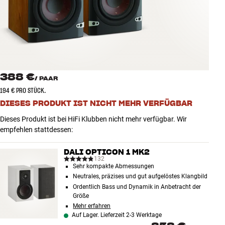
Zubehör
INSPIRATION
MARKEN
388 €
/
PAAR
NEUHEITEN
194 € PRO STÜCK.
DIESES PRODUKT IST NICHT MEHR VERFÜGBAR
ANGEBOTE
Dieses Produkt ist bei HiFi Klubben nicht mehr verfügbar. Wir
empfehlen stattdessen:
Store Finden
Kundendienst
DALI OPTICON 1 MK2
Anmelden
132
Sehr kompakte Abmessungen
Kundendienst
Neutrales, präzises und gut aufgelöstes Klangbild
Bauen mit Klang
Ordentlich Bass und Dynamik in Anbetracht der
Größe
Mehr erfahren
Auf Lager. Lieferzeit 2-3 Werktage