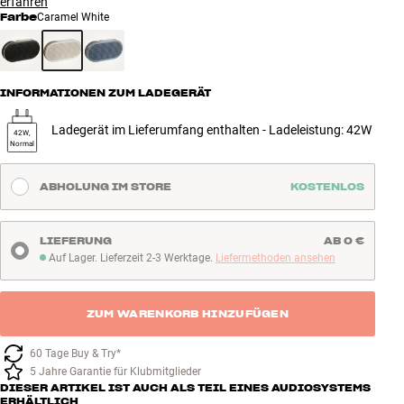
erfahren
Farbe
Caramel White
INFORMATIONEN ZUM LADEGERÄT
Ladegerät im Lieferumfang enthalten - Ladeleistung: 42W
42W,
Normal
ABHOLUNG IM STORE
KOSTENLOS
LIEFERUNG
AB 0 €
Auf Lager. Lieferzeit 2-3 Werktage.
Liefermethoden ansehen
Auf Lager. Lieferzeit 2-3 Werktage
ZUM WARENKORB HINZUFÜGEN
60 Tage Buy & Try*
5 Jahre Garantie für Klubmitglieder
DIESER ARTIKEL IST AUCH ALS TEIL EINES AUDIOSYSTEMS
ERHÄLTLICH