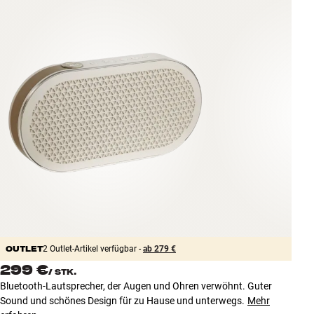
Zubehör
INSPIRATION
MARKEN
NEUHEITEN
ANGEBOTE
Store Finden
Kundendienst
Anmelden
Kundendienst
OUTLET
Bauen mit Klang
2 Outlet-Artikel verfügbar -
ab 279 €
299 €
/
STK.
Bluetooth-Lautsprecher, der Augen und Ohren verwöhnt. Guter
Sound und schönes Design für zu Hause und unterwegs.
Mehr