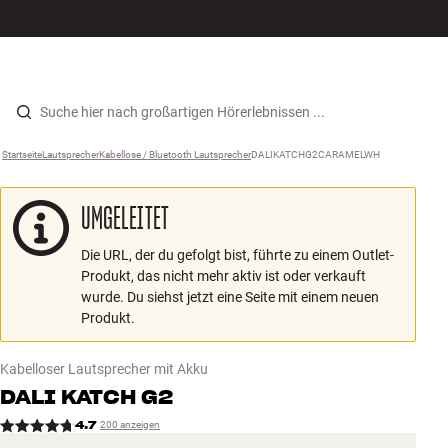
Hi-Fi
MENÜ
STORE FINDEN
ANMELDEN
WARENKORB
Lautsprecher
Zum Inhalt wechseln
Startseite
Lautsprecher
›
Kabellose / Bluetooth Lautsprecher
›
DALIKATCHG2CARAMELWH
›
Plattenspieler
UMGELEITET
Kopfhörer
Die URL, der du gefolgt bist, führte zu einem Outlet-
Surround
Produkt, das nicht mehr aktiv ist oder verkauft
wurde. Du siehst jetzt eine Seite mit einem neuen
TV
Produkt.
Systeme
Kabelloser Lautsprecher mit Akku
DALI
KATCH G2
Kabel
4.7
200 anzeigen