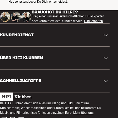
Hause testen, bevor Du Dich entscheidest.
BRAUCHST DU HILFE?
Frag einen unserer leidenschaftlichen HiFi-Experten
oder kontaktiere den Kundenservice.
Hilfe erhalten
KUNDENDIENST
Kontakt
ÜBER HIFI KLUBBEN
Fragen und Antworten
Rückgabe und Reklamation
Store finden
Bestellung widerrufen
SCHNELLZUGRIFFE
Über uns
Lieferung
Kundenklub
Geschenkkarte
AGB
Abend zum Zuhören
Bei HiFi Klubben dreht sich alles um Klang und Bild – nicht um
Bauen mit Klang
Kühlschränke, Waschmaschinen oder Stabmixer. Bei uns bekommst Du
Datenschutzerklärung
Wettbewerbe
Musik- und Filmerlebnisse für jeden einzelnen Euro.
Mehr über uns
Montage und Installation