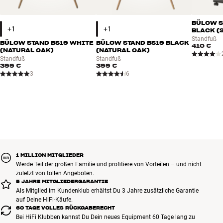
Farbe: Schwarz/Eiche
* HiFi Klubben empfiehlt max. 80” für BS24.
BÜLOW S
BLACK (
Standfuß
BÜLOW STAND BS19 WHITE
BÜLOW STAND BS19 BLACK
410 €
(NATURAL OAK)
(NATURAL OAK)
Standfuß
Standfuß
399 €
399 €
3
6
1 MILLION MITGLIEDER
Werde Teil der großen Familie und profitiere von Vorteilen – und nicht
zuletzt von tollen Angeboten.
5 JAHRE MITGLIEDERGARANTIE
Als Mitglied im Kundenklub erhältst Du 3 Jahre zusätzliche Garantie
auf Deine HiFi-Käufe.
60 TAGE VOLLES RÜCKGABERECHT
Bei HiFi Klubben kannst Du Dein neues Equipment 60 Tage lang zu