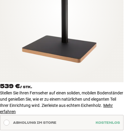
Zubehör
INSPIRATION
MARKEN
NEUHEITEN
ANGEBOTE
Store Finden
539 €
Kundendienst
/
STK.
Stellen Sie Ihren Fernseher auf einen soliden, mobilen Bodenständer
Anmelden
und genießen Sie, wie er zu einem natürlichen und eleganten Teil
Kundendienst
Ihrer Einrichtung wird. Zierleiste aus echtem Eichenholz.
Mehr
Bauen mit Klang
erfahren
ABHOLUNG IM STORE
KOSTENLOS