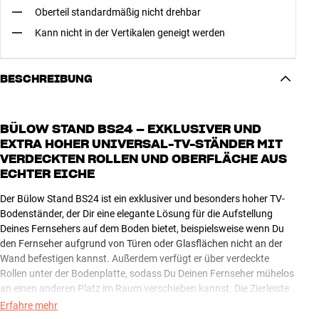
Oberteil standardmäßig nicht drehbar
Kann nicht in der Vertikalen geneigt werden
BESCHREIBUNG
BÜLOW STAND BS24 – EXKLUSIVER UND
EXTRA HOHER UNIVERSAL-TV-STÄNDER MIT
VERDECKTEN ROLLEN UND OBERFLÄCHE AUS
ECHTER EICHE
Der Bülow Stand BS24 ist ein exklusiver und besonders hoher TV-
Bodenständer, der Dir eine elegante Lösung für die Aufstellung
Deines Fernsehers auf dem Boden bietet, beispielsweise wenn Du
den Fernseher aufgrund von Türen oder Glasflächen nicht an der
Wand befestigen kannst. Außerdem verfügt er über verdeckte
Rollen unter der Bodenplatte, sodass Du Deinen Fernseher mühelos
an einen anderen Platz im Raum verschieben kannst. Die Zierleiste
an der Bodenplatte ist aus echter Eiche gefertigt und kann bei
Erfahre mehr
Bedarf mit feinem Schleifpapier nachbearbeitet werden.