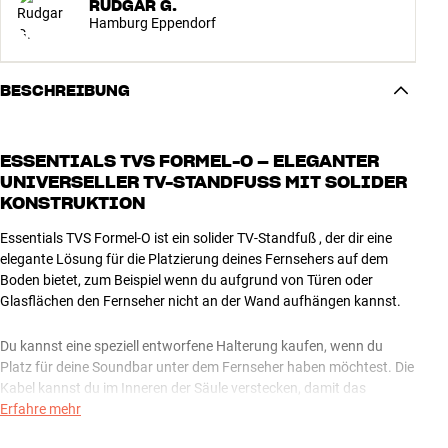
RUDGAR G.
Hamburg Eppendorf
BESCHREIBUNG
ESSENTIALS TVS FORMEL-O – ELEGANTER
UNIVERSELLER TV-STANDFUSS MIT SOLIDER K
ONSTRUKTION
Essentials TVS Formel-O ist ein solider TV-Standfuß , der dir eine
elegante Lösung für die Platzierung deines Fernsehers auf dem
Boden bietet, zum Beispiel wenn du aufgrund von Türen oder
Glasflächen den Fernseher nicht an der Wand aufhängen kannst.
Du kannst eine speziell entworfene Halterung kaufen, wenn du
Platz für deine Soundbar unter dem Fernseher haben möchtest. Die
Kabel kannst du im Inneren der Säule verstecken, damit das
elegante Erscheinungsbild nicht durch Kabelsalat gestört wird.
Erfahre mehr