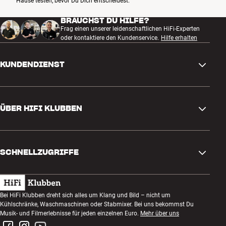
Hause testen, bevor Du Dich entscheidest.
BRAUCHST DU HILFE?
Frag einen unserer leidenschaftlichen HiFi-Experten
oder kontaktiere den Kundenservice.
Hilfe erhalten
KUNDENDIENST
Kontakt
ÜBER HIFI KLUBBEN
Fragen und Antworten
Rückgabe und Reklamation
Store finden
Bestellung widerrufen
SCHNELLZUGRIFFE
Über uns
Lieferung
Kundenklub
Geschenkkarte
AGB
Abend zum Zuhören
Bei HiFi Klubben dreht sich alles um Klang und Bild – nicht um
Bauen mit Klang
Kühlschränke, Waschmaschinen oder Stabmixer. Bei uns bekommst Du
Datenschutzerklärung
Wettbewerbe
Musik- und Filmerlebnisse für jeden einzelnen Euro.
Mehr über uns
Montage und Installation
Impressum