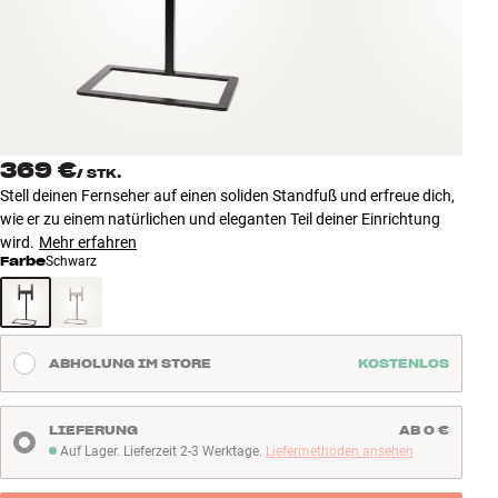
Zubehör
INSPIRATION
MARKEN
369 €
/
STK.
NEUHEITEN
Stell deinen Fernseher auf einen soliden Standfuß und erfreue dich,
wie er zu einem natürlichen und eleganten Teil deiner Einrichtung
ANGEBOTE
wird.
Mehr erfahren
Farbe
Schwarz
Store Finden
Kundendienst
Anmelden
ABHOLUNG IM STORE
KOSTENLOS
Kundendienst
Bauen mit Klang
LIEFERUNG
AB 0 €
Auf Lager. Lieferzeit 2-3 Werktage.
Liefermethoden ansehen
Auf Lager. Lieferzeit 2-3 Werktage