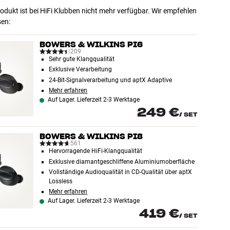
odukt ist bei HiFi Klubben nicht mehr verfügbar. Wir empfehlen
sen:
BOWERS & WILKINS PI6
209
Sehr gute Klangqualität
Exklusive Verarbeitung
24-Bit-Signalverarbeitung und aptX Adaptive
Mehr erfahren
Auf Lager. Lieferzeit 2-3 Werktage
249 €
/
SET
BOWERS & WILKINS PI8
561
Hervorragende HiFi-Klangqualität
Exklusive diamantgeschliffene Aluminiumoberfläche
Vollständige Audioqualität in CD-Qualität über aptX
Lossless
Mehr erfahren
Auf Lager. Lieferzeit 2-3 Werktage
419 €
/
SET