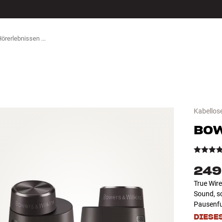
ZUBEHÖR
Kabellos
BOW
249
True Wire
Sound, s
Pausenfu
DIESE