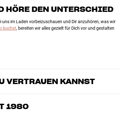
D HÖRE DEN UNTERSCHIED
bei uns im Laden vorbeizuschauen und Dir anzuhören, was wir
 buchst
, bereiten wir alles gezielt für Dich vor und gestalten
DU VERTRAUEN KANNST
sten, die unsere Produkte genau kennen und für großartigen
eimkino. Erzähle uns, wovon Du träumst, und wir finden
T 1980
edürfnissen und Deinem Budget passt
k, Heimkino und TV sind sorgfältig ausgewählt und auf eine
einen Geldbeutel und die Umwelt.