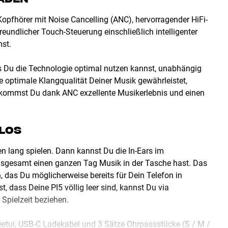
Kopfhörer mit Noise Cancelling (ANC), hervorragender HiFi-
undlicher Touch-Steuerung einschließlich intelligenter
st.
s Du die Technologie optimal nutzen kannst, unabhängig
e optimale Klangqualität Deiner Musik gewährleistet,
bekommst Du dank ANC exzellente Musikerlebnis und einen
.
LLOS
n lang spielen. Dann kannst Du die In-Ears im
 insgesamt einen ganzen Tag Musik in der Tasche hast. Das
, das Du möglicherweise bereits für Dein Telefon in
 dass Deine PI5 völlig leer sind, kannst Du via
Spielzeit beziehen.
deetui, USB-C Ladekabel und 3 Sätze Ohrpassstücke (S / M /