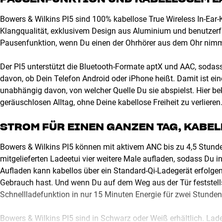
Bowers & Wilkins PI5 sind 100% kabellose True Wireless In-Ear-
Klangqualität, exklusivem Design aus Aluminium und benutzerfre
Pausenfunktion, wenn Du einen der Ohrhörer aus dem Ohr nimm
Der PI5 unterstützt die Bluetooth-Formate aptX und AAC, sodas
davon, ob Dein Telefon Android oder iPhone heißt. Damit ist ein
unabhängig davon, von welcher Quelle Du sie abspielst. Hier 
geräuschlosen Alltag, ohne Deine kabellose Freiheit zu verlieren
STROM FÜR EINEN GANZEN TAG, KABE
Bowers & Wilkins PI5 können mit aktivem ANC bis zu 4,5 Stunde
mitgelieferten Ladeetui vier weitere Male aufladen, sodass Du
Aufladen kann kabellos über ein Standard-Qi-Ladegerät erfolgen
Gebrauch hast. Und wenn Du auf dem Weg aus der Tür feststellst,
Schnellladefunktion in nur 15 Minuten Energie für zwei Stunden 
Bowers & Wilkins PI5 sind in Schwarz oder Weiß erhältlich. La