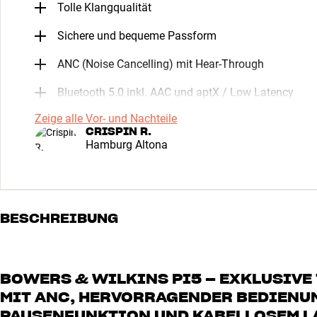
Tolle Klangqualität
Sichere und bequeme Passform
ANC (Noise Cancelling) mit Hear-Through
Bluetooth 5.0 inkl. AAC und aptX / Low Latency
Zeige alle Vor- und Nachteile
CRISPIN R.
Hamburg Altona
BESCHREIBUNG
BOWERS & WILKINS PI5 – EXKLUSIVE
MIT ANC, HERVORRAGENDER BEDIENUN
PAUSENFUNKTION UND KABELLOSEM L