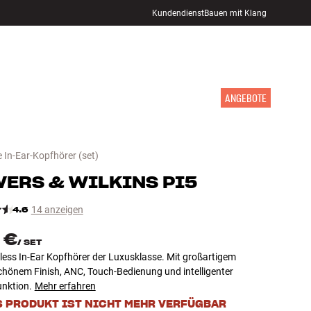
Kundendienst
Bauen mit Klang
STORE FINDEN
ANMELDEN
WARENKORB
INSPIRATION
MARKEN
NEUHEITEN
ANGEBOTE
e In-Ear-Kopfhörer
(set)
ERS & WILKINS
PI5
4.6
14 anzeigen
 €
/
SET
less In-Ear Kopfhörer der Luxusklasse. Mit großartigem
chönem Finish, ANC, Touch-Bedienung und intelligenter
nktion.
Mehr erfahren
S PRODUKT IST NICHT MEHR VERFÜGBAR