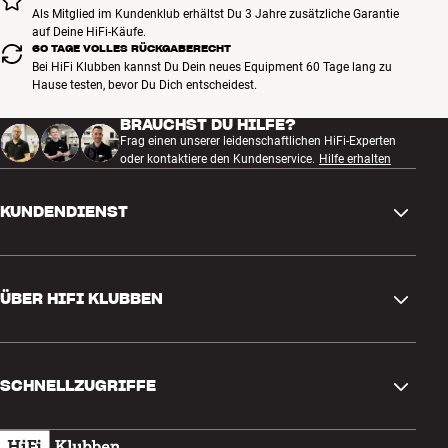
Als Mitglied im Kundenklub erhältst Du 3 Jahre zusätzliche Garantie
auf Deine HiFi-Käufe.
60 TAGE VOLLES RÜCKGABERECHT
Bei HiFi Klubben kannst Du Dein neues Equipment 60 Tage lang zu
Hause testen, bevor Du Dich entscheidest.
BRAUCHST DU HILFE?
Frag einen unserer leidenschaftlichen HiFi-Experten
oder kontaktiere den Kundenservice.
Hilfe erhalten
KUNDENDIENST
Kontakt
ÜBER HIFI KLUBBEN
Fragen und Antworten
Rückgabe und Reklamation
Store finden
Bestellung widerrufen
SCHNELLZUGRIFFE
Über uns
Lieferung
Kundenklub
Geschenkkarte