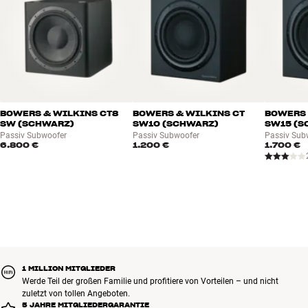
BOWERS & WILKINS CT8
BOWERS & WILKINS CT
BOWERS 
SW (SCHWARZ)
SW10 (SCHWARZ)
SW15 (S
Passiv Subwoofer
Passiv Subwoofer
Passiv Sub
6.800 €
1.200 €
1.700 €
1 MILLION MITGLIEDER
Werde Teil der großen Familie und profitiere von Vorteilen – und nicht
zuletzt von tollen Angeboten.
5 JAHRE MITGLIEDERGARANTIE