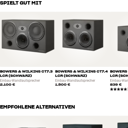
SPIELT GUT MIT
BOWERS & WILKINS CT7.3
BOWERS & WILKINS CT7.4
BOWERS 
LCR (SCHWARZ)
LCR (SCHWARZ)
LCR (SC
Einbau-Wandlautsprecher
Einbau-Wandlautsprecher
Einbau-Wan
2.100 €
1.500 €
839 €
EMPFOHLENE ALTERNATIVEN