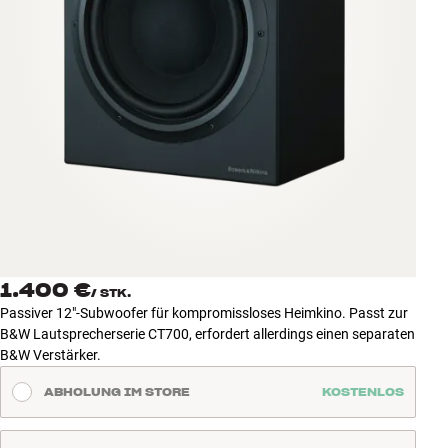
Zubehör
INSPIRATION
MARKEN
NEUHEITEN
ANGEBOTE
Store Finden
1.400 €
Kundendienst
/
STK.
Passiver 12"-Subwoofer für kompromissloses Heimkino. Passt zur
Anmelden
B&W Lautsprecherserie CT700, erfordert allerdings einen separaten
Kundendienst
B&W Verstärker.
Bauen mit Klang
ABHOLUNG IM STORE
KOSTENLOS