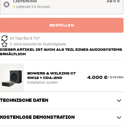
LIEFERUNG
AB 0 €
Lieferzeit 3-4 Wochen
Lieferzeit 3-4 Wochen
BESTELLEN
60 Tage Buy & Try*
5 Jahre Garantie für Klubmitglieder
DIESER ARTIKEL IST AUCH ALS TEIL EINES AUDIOSYSTEMS
ERHÄLTLICH
BOWERS & WILKINS CT
4.000 €
SW12 + CDA-2HD
/
SYSTEM
Installation system
TECHNISCHE DATEN
KOSTENLOSE DEMONSTRATION
LEISTUNG
Verstärker
1000 watt