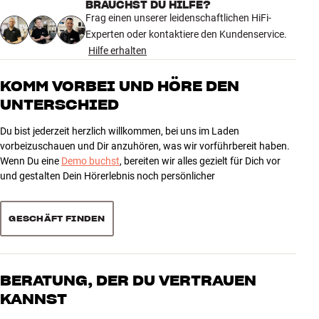
BRAUCHST DU HILFE?
Tieftönergröße
12"
Frag einen unserer leidenschaftlichen HiFi-
Gehäusebauart
Geschlossen
Experten oder kontaktiere den Kundenservice.
Hilfe erhalten
PRODUKTDATEN
Fernbedienung
Nein
KOMM VORBEI UND HÖRE DEN
Fase-Regulierung
Ja
UNTERSCHIED
MASSE UND DESIGN
Du bist jederzeit herzlich willkommen, bei uns im Laden
vorbeizuschauen und Dir anzuhören, was wir vorführbereit haben.
Farbe
Schwarz
Wenn Du eine
Demo buchst
, bereiten wir alles gezielt für Dich vor
Gewicht (kg)
28
und gestalten Dein Hörerlebnis noch persönlicher
Gewicht der Verpackung (kg)
29
44 x 59 x 52 cm (breite x höhe x
Maße (Verpackung)
tiefe)
GESCHÄFT FINDEN
39,6 x 46,5 x 29 cm (breite x höhe
Maße (Produkt)
x tiefe)
BERATUNG, DER DU VERTRAUEN
ALLGEMEINE MERKMALE
KANNST
Kategorie : Passiv subwoofer
Gewicht : 25 kg