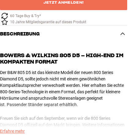
JETZT ANMELDEN!
60 Tage Buy & Try*
10 Jahre Mitgliedsgarantie auf dieses Produkt
BESCHREIBUNG
BOWERS & WILKINS 805 D5 – HIGH-END IM
KOMPAKTEN FORMAT
Der B&W 805 D5 ist das kleinste Modell der neuen 800 Series
Diamond D5, sollte jedoch nicht mit einem gewöhnlichen
Kompaktlautsprecher verwechselt werden. Hier erhalten Sie echte
800-Series-Technologie in einem Format, das perfekt für kleinere
Hörräume und anspruchsvolle Stereoanlagen geeignet
ist. Passender Ständer separat erhältlich.
Freuen Sie sich auf den September, wenn wir die 800 Series
Diamond D5 offiziell auf den Markt bringen. Weitere Informationen
folgen in Kürze.
Erfahre mehr