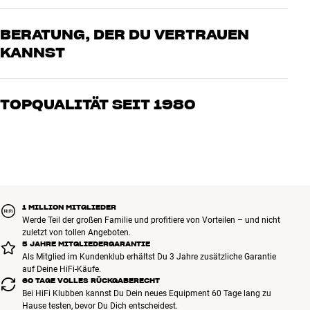
BERATUNG, DER DU VERTRAUEN
KANNST
Unsere Mitarbeiter sind echte Enthusiasten, die unsere Produkte
genau kennen und für großartigen Klang brennen – sei es für Musik
TOPQUALITÄT SEIT 1980
oder Heimkino. Erzähle uns, wovon Du träumst, und wir finden
gemeinsam die Lösung, die zu Deinen Bedürfnissen und Deinem
Alle Produkte von HiFi Klubben für Musik, Heimkino und TV sind
Budget passt
sorgfältig ausgewählt und auf eine lange Lebensdauer ausgelegt.
Gut für Deinen Geldbeutel und die Umwelt.
BUCHE EINEN EXPERTEN
1 MILLION MITGLIEDER
Werde Teil der großen Familie und profitiere von Vorteilen – und nicht
zuletzt von tollen Angeboten.
5 JAHRE MITGLIEDERGARANTIE
Als Mitglied im Kundenklub erhältst Du 3 Jahre zusätzliche Garantie
auf Deine HiFi-Käufe.
60 TAGE VOLLES RÜCKGABERECHT
Bei HiFi Klubben kannst Du Dein neues Equipment 60 Tage lang zu
Hause testen, bevor Du Dich entscheidest.