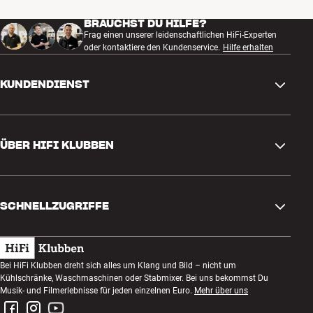
BRAUCHST DU HILFE?
Frag einen unserer leidenschaftlichen HiFi-Experten
oder kontaktiere den Kundenservice.
Hilfe erhalten
KUNDENDIENST
Kontakt
ÜBER HIFI KLUBBEN
Fragen und Antworten
Rückgabe und Reklamation
Store finden
Bestellung widerrufen
SCHNELLZUGRIFFE
Über uns
Lieferung
Kundenklub
Geschenkkarte
AGB
Abend zum Zuhören
Bei HiFi Klubben dreht sich alles um Klang und Bild – nicht um
Bauen mit Klang
Kühlschränke, Waschmaschinen oder Stabmixer. Bei uns bekommst Du
Datenschutzerklärung
Wettbewerbe
Musik- und Filmerlebnisse für jeden einzelnen Euro.
Mehr über uns
Montage und Installation
Impressum