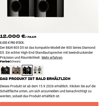
Zubehör
INSPIRATION
MARKEN
12.000 €
/
PAAR
NEUHEITEN
6.000 € PRO STÜCK.
Der B&W 805 D5 ist das kompakte Modell der 800 Series Diamond
ANGEBOTE
D5. Ein echter High-End-Standlautsprecher mit beeindruckender
Präzision und Räumlichkeit.
Mehr erfahren
Farbe
Schwarz
Store Finden
Kundendienst
Anmelden
DAS PRODUKT IST BALD ERHÄLTLICH
Kundendienst
Bauen mit Klang
Dieses Produkt ist ab dem 15.9.2026 erhältlich. Klicken Sie auf die
Schaltfläche unten, um sich anzumelden und benachrichtigt zu
werden, sobald das Produkt erhältlich ist.