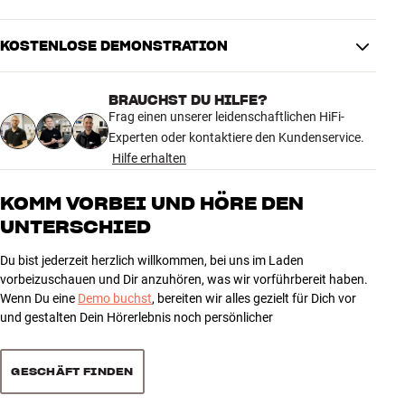
NOCH KLARER, FREIER UND PRÄZISER
KOSTENLOSE DEMONSTRATION
Die größte Neuerung der D5-Generation ist ein spezielles
Aluminiumgehäuse für den Continuum-FST-Mitteltöner. Dies verleiht
der Mitteltöner-Einheit eine stabilere und resonanzärmere
BRAUCHST DU HILFE?
Arbeitsumgebung, sodass Stimmen und Instrumente noch klarer
Frag einen unserer leidenschaftlichen HiFi-
und präziser im Klangbild zur Geltung kommen.
Experten oder kontaktiere den Kundenservice.
Hilfe erhalten
Gleichzeitig profitieren Sie von einer verbesserten Matrix-
Versteifung, einem optimierten Sockel mit besserer Dämpfung,
KOMM VORBEI UND HÖRE DEN
einem Diamond-Dome-Hochtöner und zwei Aerofoil-Tieftönern in
UNTERSCHIED
einem schlanken Reverse-Wrap-Gehäuse. Kurz gesagt: Der 804 D5
ist ein ernstzunehmender High-End-Standlautsprecher für alle, die
Du bist jederzeit herzlich willkommen, bei uns im Laden
Referenzqualität ohne die größten Gehäuse wünschen.
vorbeizuschauen und Dir anzuhören, was wir vorführbereit haben.
Wenn Du eine
Demo buchst
, bereiten wir alles gezielt für Dich vor
Die neuen Modelle der 800 Series Diamond D5 können ab dem 15.
und gestalten Dein Hörerlebnis noch persönlicher
September in den folgenden Filialen von HiFi Klubben erlebt werden:
Hamburg Stadthausbrücke | München | Essen | Frankfurt | Berlin
GESCHÄFT FINDEN
Charlottenburg
Mehr von Bowers & Wilkins