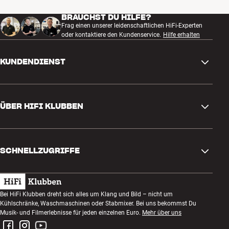
BRAUCHST DU HILFE?
Frag einen unserer leidenschaftlichen HiFi-Experten
oder kontaktiere den Kundenservice.
Hilfe erhalten
KUNDENDIENST
Kontakt
ÜBER HIFI KLUBBEN
Fragen und Antworten
Rückgabe und Reklamation
Store finden
Bestellung widerrufen
SCHNELLZUGRIFFE
Über uns
Lieferung
Kundenklub
Geschenkkarte
AGB
Abend zum Zuhören
Bei HiFi Klubben dreht sich alles um Klang und Bild – nicht um
Bauen mit Klang
Kühlschränke, Waschmaschinen oder Stabmixer. Bei uns bekommst Du
Datenschutzerklärung
Wettbewerbe
Musik- und Filmerlebnisse für jeden einzelnen Euro.
Mehr über uns
Montage und Installation
Impressum