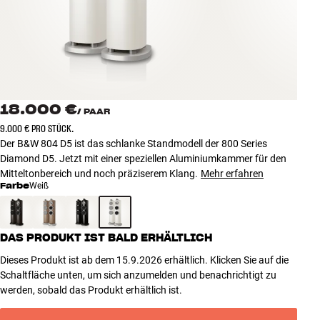
Zubehör
INSPIRATION
MARKEN
18.000 €
/
PAAR
NEUHEITEN
9.000 € PRO STÜCK.
Der B&W 804 D5 ist das schlanke Standmodell der 800 Series
ANGEBOTE
Diamond D5. Jetzt mit einer speziellen Aluminiumkammer für den
Mitteltonbereich und noch präziserem Klang.
Mehr erfahren
Farbe
Weiß
Store Finden
Kundendienst
Anmelden
DAS PRODUKT IST BALD ERHÄLTLICH
Kundendienst
Bauen mit Klang
Dieses Produkt ist ab dem 15.9.2026 erhältlich. Klicken Sie auf die
Schaltfläche unten, um sich anzumelden und benachrichtigt zu
werden, sobald das Produkt erhältlich ist.