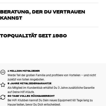
BERATUNG, DER DU VERTRAUEN
KANNST
Unsere Mitarbeiter sind echte Enthusiasten, die unsere Produkte
genau kennen und für großartigen Klang brennen – sei es für Musik
TOPQUALITÄT SEIT 1980
oder Heimkino. Erzähle uns, wovon Du träumst, und wir finden
gemeinsam die Lösung, die zu Deinen Bedürfnissen und Deinem
Alle Produkte von HiFi Klubben für Musik, Heimkino und TV sind
Budget passt
sorgfältig ausgewählt und auf eine lange Lebensdauer ausgelegt.
Gut für Deinen Geldbeutel und die Umwelt.
BUCHE EINEN EXPERTEN
1 MILLION MITGLIEDER
Werde Teil der großen Familie und profitiere von Vorteilen – und nicht
zuletzt von tollen Angeboten.
5 JAHRE MITGLIEDERGARANTIE
Als Mitglied im Kundenklub erhältst Du 3 Jahre zusätzliche Garantie
auf Deine HiFi-Käufe.
60 TAGE VOLLES RÜCKGABERECHT
Bei HiFi Klubben kannst Du Dein neues Equipment 60 Tage lang zu
Hause testen, bevor Du Dich entscheidest.