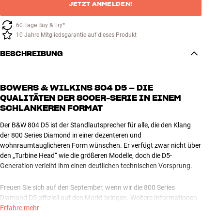
JETZT ANMELDEN!
60 Tage Buy & Try*
10 Jahre Mitgliedsgarantie auf dieses Produkt
BESCHREIBUNG
BOWERS & WILKINS 804 D5 – DIE
QUALITÄTEN DER 800ER-SERIE IN EINEM
SCHLANKEREN FORMAT
Der B&W 804 D5 ist der Standlautsprecher für alle, die den Klang
der 800 Series Diamond in einer dezenteren und
wohnraumtauglicheren Form wünschen. Er verfügt zwar nicht über
den „Turbine Head“ wie die größeren Modelle, doch die D5-
Generation verleiht ihm einen deutlichen technischen Vorsprung.
Freuen Sie sich auf den September, wenn wir die 800 Series
Diamond D5 offiziell auf den Markt bringen. Weitere Informationen
folgen in Kürze.
Erfahre mehr