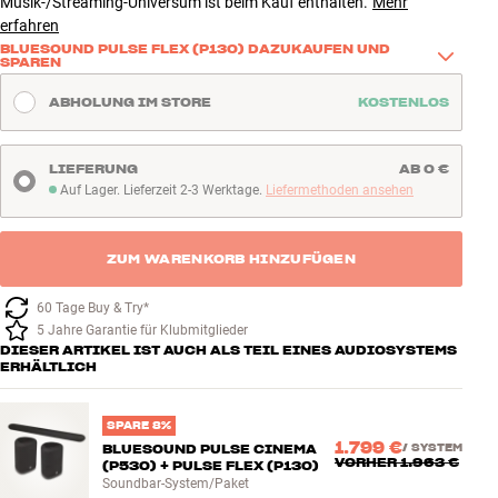
Musik-/Streaming-Universum ist beim Kauf enthalten.
Mehr
erfahren
BLUESOUND PULSE FLEX (P130) DAZUKAUFEN UND
SPAREN
Kaufe dieses Produkt zusammen mit einer Bluesound PULSE FLEX 
ABHOLUNG IM STORE
KOSTENLOS
(P130) und erweitere Dein System ganz einfach. Mit einer PULSE 
FLEX bringst Du Musik in einen weiteren Raum und sparst 82 €. Mit 
zwei Lautsprechern sparst Du 164 € und kannst sie für Multiroom 
LIEFERUNG
AB 0 €
oder als kabellose Rücklautsprecher nutzen.
Auf Lager. Lieferzeit 2-3 Werktage.
Liefermethoden ansehen
Auf Lager. Lieferzeit 2-3 Werktage
Mehr erfahren
ZUM WARENKORB HINZUFÜGEN
60 Tage Buy & Try*
5 Jahre Garantie für Klubmitglieder
DIESER ARTIKEL IST AUCH ALS TEIL EINES AUDIOSYSTEMS
ERHÄLTLICH
SPARE 8%
1.799 €
BLUESOUND PULSE CINEMA
/
SYSTEM
VORHER
1.963 €
(P530) + PULSE FLEX (P130)
Soundbar-System/Paket