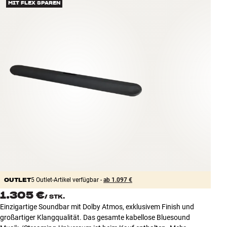
MIT FLEX SPAREN
Zubehör
INSPIRATION
MARKEN
NEUHEITEN
ANGEBOTE
Store Finden
Kundendienst
Anmelden
Kundendienst
OUTLET
Bauen mit Klang
5 Outlet-Artikel verfügbar -
ab 1.097 €
1.305 €
/
STK.
Einzigartige Soundbar mit Dolby Atmos, exklusivem Finish und
großartiger Klangqualität. Das gesamte kabellose Bluesound