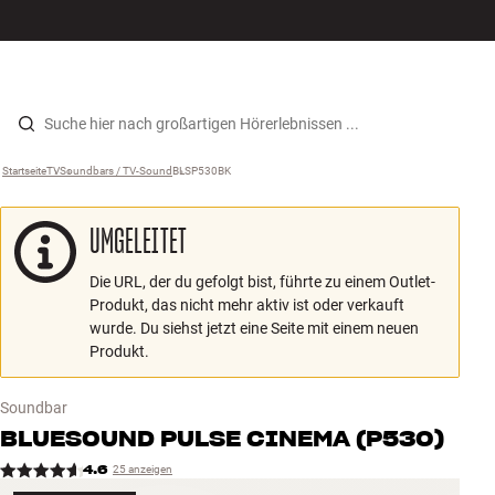
Hi-Fi
MENÜ
STORE FINDEN
ANMELDEN
WARENKORB
Lautsprecher
Zum Inhalt wechseln
Startseite
TV
›
Soundbars / TV-Sound
›
BLSP530BK
›
Plattenspieler
UMGELEITET
Kopfhörer
Die URL, der du gefolgt bist, führte zu einem Outlet-
Surround
Produkt, das nicht mehr aktiv ist oder verkauft
wurde. Du siehst jetzt eine Seite mit einem neuen
TV
Produkt.
Systeme
Soundbar
BLUESOUND
PULSE CINEMA (P530)
Kabel
4.6
25 anzeigen