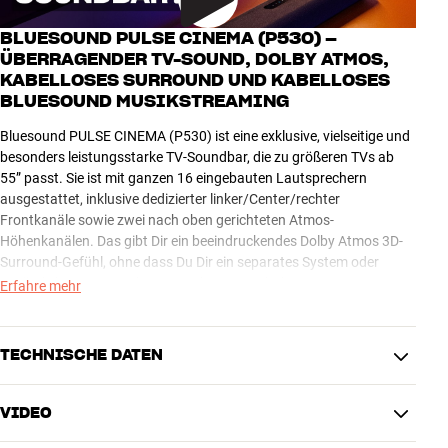
BLUESOUND PULSE CINEMA (P530) –
ÜBERRAGENDER TV-SOUND, DOLBY ATMOS,
KABELLOSES SURROUND UND KABELLOSES
BLUESOUND MUSIKSTREAMING
Bluesound PULSE CINEMA (P530) ist eine exklusive, vielseitige und
besonders leistungsstarke TV-Soundbar, die zu größeren TVs ab
55” passt. Sie ist mit ganzen 16 eingebauten Lautsprechern
ausgestattet, inklusive dedizierter linker/Center/rechter
Frontkanäle sowie zwei nach oben gerichteten Atmos-
Höhenkanälen. Das gibt Dir ein beeindruckendes Dolby Atmos 3D-
Surround-Gefühl, ohne dass Du Dir ein separates System oder
zusätzliche Lautsprecher ins Wohnzimmer holen musst.
Erfahre mehr
Mit PULSE CINEMA erhältst Du Zugang zum gesamten kabellosen
Bluesound Streaming-Universum mit unzähligen
TECHNISCHE DATEN
Musikmöglichkeiten direkt unter Deinen Fingerspitzen auf dem
Smartphone. Bluesound wurde von den legendären HiFi-
VIDEO
Spezialisten von NAD entwickelt, daher ist selbstverständlich auch
VERBINDUNGEN
sichergestellt, dass Deine Musik in erstklassiger Qualität