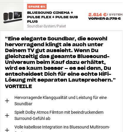
SPARE 6%
BLUESOUND CINEMA +
2.614 €
/
SYSTEM
PULSE FLEX + PULSE SUB
VORHER
2.778 €
PLUS
Soundbar-System/Paket
“
Eine elegante Soundbar, die sowohl
hervorragend klingt als auch unter
Deinem TV gut aussieht. Wenn Du
gleichzeitig das gesamte Bluesound-
Universum beim Kauf dazu erhältst,
wird es kaum besser – es sei denn, Du
entscheidest Dich für eine echte HiFi-
Lösung mit separaten Lautsprechern.
”
VORTEILE
Hervorragende Klangqualität und Leistung für eine
Soundbar
Spielt Dolby Atmos Filmton mit beeindruckendem
Surround-Gefühl ab
Volle kabellose Integration ins Bluesound Multiroom-