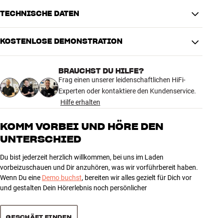
Heimnetzwerk. Z. B. zur Übertragung von Mediendateien zwischen
Netzwerkspeicher (NAS) oder PC und Blu-ray-Player oder Surround-
TECHNISCHE DATEN
Receiver. In verschiedenen Längen erhältlich.
KOSTENLOSE DEMONSTRATION
PRODUKTDATEN
Cat 7 kompatibel
Nein
BRAUCHST DU HILFE?
Kabellänge (m)
10
Frag einen unserer leidenschaftlichen HiFi-
Experten oder kontaktiere den Kundenservice.
MASSE UND DESIGN
Hilfe erhalten
Farbe
Weiß
Modell / Variante
10 Meter
KOMM VORBEI UND HÖRE DEN
Gewicht (kg)
0,42
UNTERSCHIED
Gewicht der Verpackung (kg)
0,42
18 x 6 x 22 cm (breite x höhe x
Du bist jederzeit herzlich willkommen, bei uns im Laden
Maße (Verpackung)
tiefe)
vorbeizuschauen und Dir anzuhören, was wir vorführbereit haben.
Wenn Du eine
Demo buchst
, bereiten wir alles gezielt für Dich vor
und gestalten Dein Hörerlebnis noch persönlicher
GESCHÄFT FINDEN