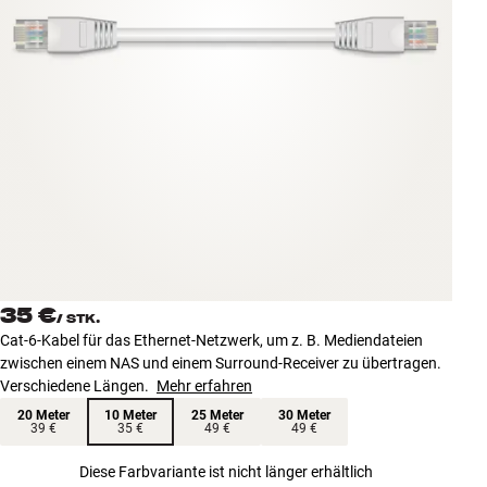
Zubehör
INSPIRATION
MARKEN
NEUHEITEN
ANGEBOTE
Store Finden
35 €
Kundendienst
/
STK.
Cat-6-Kabel für das Ethernet-Netzwerk, um z. B. Mediendateien
Anmelden
zwischen einem NAS und einem Surround-Receiver zu übertragen.
Kundendienst
Verschiedene Längen.
Mehr erfahren
Bauen mit Klang
20 Meter
10 Meter
25 Meter
30 Meter
39 €
35 €
49 €
49 €
Diese Farbvariante ist nicht länger erhältlich