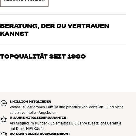
BERATUNG, DER DU VERTRAUEN
KANNST
Unsere Mitarbeiter sind echte Enthusiasten, die unsere Produkte
genau kennen und für großartigen Klang brennen – sei es für Musik
TOPQUALITÄT SEIT 1980
oder Heimkino. Erzähle uns, wovon Du träumst, und wir finden
gemeinsam die Lösung, die zu Deinen Bedürfnissen und Deinem
Alle Produkte von HiFi Klubben für Musik, Heimkino und TV sind
Budget passt
sorgfältig ausgewählt und auf eine lange Lebensdauer ausgelegt.
Gut für Deinen Geldbeutel und die Umwelt.
BUCHE EINEN EXPERTEN
1 MILLION MITGLIEDER
Werde Teil der großen Familie und profitiere von Vorteilen – und nicht
zuletzt von tollen Angeboten.
5 JAHRE MITGLIEDERGARANTIE
Als Mitglied im Kundenklub erhältst Du 3 Jahre zusätzliche Garantie
auf Deine HiFi-Käufe.
60 TAGE VOLLES RÜCKGABERECHT