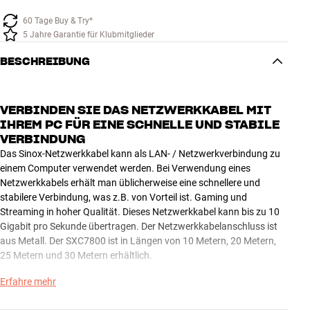
60 Tage Buy & Try*
5 Jahre Garantie für Klubmitglieder
BESCHREIBUNG
VERBINDEN SIE DAS NETZWERKKABEL MIT
IHREM PC FÜR EINE SCHNELLE UND STABILE
VERBINDUNG
Das Sinox-Netzwerkkabel kann als LAN- / Netzwerkverbindung zu
einem Computer verwendet werden. Bei Verwendung eines
Netzwerkkabels erhält man üblicherweise eine schnellere und
stabilere Verbindung, was z.B. von Vorteil ist. Gaming und
Streaming in hoher Qualität. Dieses Netzwerkkabel kann bis zu 10
Gigabit pro Sekunde übertragen. Der Netzwerkkabelanschluss ist
aus Metall. Der SXC7800 ist in Längen von 10 Metern, 20 Metern,
25 Metern und 30 Metern erhältlich.
Erfahre mehr
Sinox SXC7801 – Cat6-Netzwerkkabel
Das Sinox SXC7801 ist ein Cat6-Ethernet-Netzwerkkabel für das