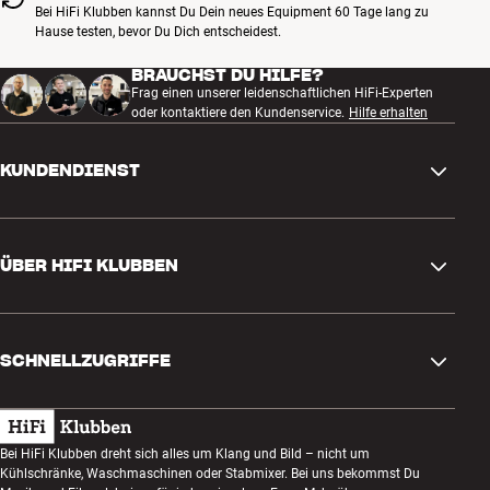
Bei HiFi Klubben kannst Du Dein neues Equipment 60 Tage lang zu
Hause testen, bevor Du Dich entscheidest.
BRAUCHST DU HILFE?
Frag einen unserer leidenschaftlichen HiFi-Experten
oder kontaktiere den Kundenservice.
Hilfe erhalten
KUNDENDIENST
Kontakt
ÜBER HIFI KLUBBEN
Fragen und Antworten
Rückgabe und Reklamation
Store finden
Bestellung widerrufen
SCHNELLZUGRIFFE
Über uns
Lieferung
Kundenklub
Geschenkkarte
AGB
Abend zum Zuhören
Bei HiFi Klubben dreht sich alles um Klang und Bild – nicht um
Bauen mit Klang
Kühlschränke, Waschmaschinen oder Stabmixer. Bei uns bekommst Du
Datenschutzerklärung