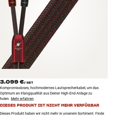
Zubehör
INSPIRATION
MARKEN
NEUHEITEN
ANGEBOTE
Store Finden
Kundendienst
3.099 €
Anmelden
/
SET
Kundendienst
Kompromissloses, hochmodernes Lautsprecherkabel, um das
Bauen mit Klang
Optimum an Klangqualität aus Deiner High-End Anlage zu
holen.
Mehr erfahren
DIESES PRODUKT IST NICHT MEHR VERFÜGBAR
Dieses Produkt haben wir nicht mehr in unserem Sortiment. Finde