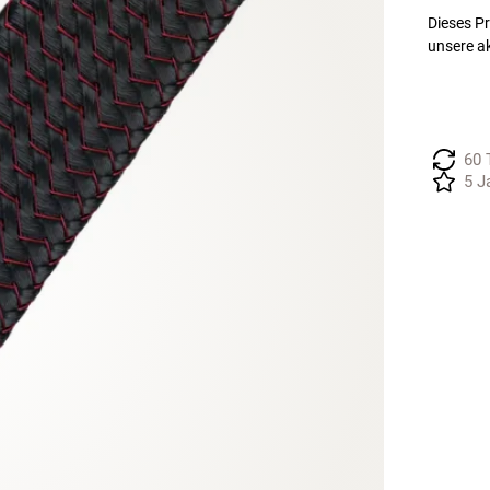
Dieses Pr
unsere a
60 
5 J