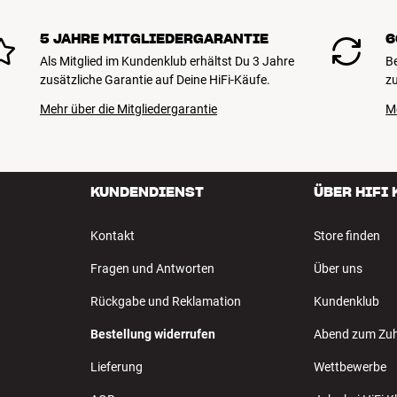
5 JAHRE MITGLIEDERGARANTIE
6
Als Mitglied im Kundenklub erhältst Du 3 Jahre
B
e Konfigurationen und Längen sind auf Bestellung erhältlich.
zusätzliche Garantie auf Deine HiFi-Käufe.
zu
Mehr über die Mitgliedergarantie
M
KUNDENDIENST
ÜBER HIFI
Kontakt
Store finden
Fragen und Antworten
Über uns
Rückgabe und Reklamation
Kundenklub
Bestellung widerrufen
Abend zum Zu
Lieferung
Wettbewerbe