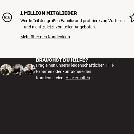
Leiterquerschnitt: 2 x 2,62 mm2 (13 AWG)
DBS (Dielectric-Bias System)
1 MILLION MITGLIEDER
Kohlenstoffbasiertes NDS (Noise-Dissipation System)
Werde Teil der großen Familie und profitiere von Vorteilen
Serienmäßig in Single-Wire-Ausführung (2 x Banane > 2 x Banane). Ander
– und nicht zuletzt von tollen Angeboten.
Mehr über den Kundenklub
BRAUCHST DU HILFE?
Frag einen unserer leidenschaftlichen HiFi-
Experten oder kontaktiere den
Kundenservice.
Hilfe erhalten