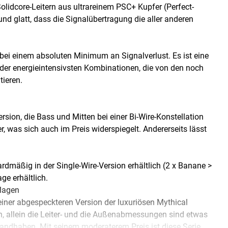
olidcore-Leitern aus ultrareinem PSC+ Kupfer (Perfect-
 und glatt, dass die Signalübertragung die aller anderen
bei einem absoluten Minimum an Signalverlust. Es ist eine
der energieintensivsten Kombinationen, die von den noch
tieren.
rsion, die Bass und Mitten bei einer Bi-Wire-Konstellation
, was sich auch im Preis widerspiegelt. Andererseits lässt
dmäßig in der Single-Wire-Version erhältlich (2 x Banane >
ge erhältlich.
nlagen
einer abgespeckteren Version der luxuriösen Mythical
n, allein die Leiter- und die Außenabmessungen sind etwas
andhaben. Mit seinem moderaterem Preis ist diese Serie