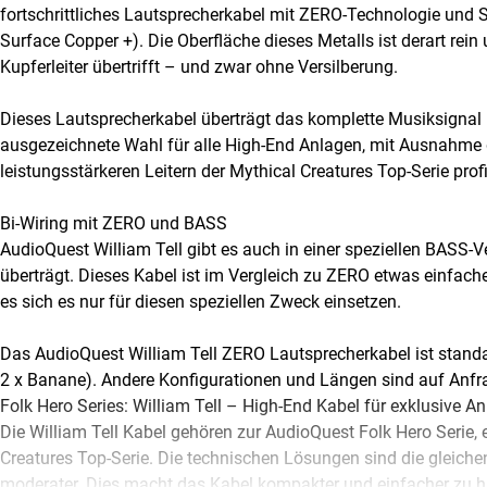
fortschrittliches Lautsprecherkabel mit ZERO-Technologie und S
Surface Copper +). Die Oberfläche dieses Metalls ist derart rein
Kupferleiter übertrifft – und zwar ohne Versilberung.
Dieses Lautsprecherkabel überträgt das komplette Musiksignal 
ausgezeichnete Wahl für alle High-End Anlagen, mit Ausnahme 
leistungsstärkeren Leitern der Mythical Creatures Top-Serie profi
Bi-Wiring mit ZERO und BASS
AudioQuest William Tell gibt es auch in einer speziellen BASS-Ve
überträgt. Dieses Kabel ist im Vergleich zu ZERO etwas einfacher
es sich es nur für diesen speziellen Zweck einsetzen.
Das AudioQuest William Tell ZERO Lautsprecherkabel ist standar
2 x Banane). Andere Konfigurationen und Längen sind auf Anfra
Folk Hero Series: William Tell – High-End Kabel für exklusive A
Die William Tell Kabel gehören zur AudioQuest Folk Hero Serie, 
Creatures Top-Serie. Die technischen Lösungen sind die gleiche
moderater. Dies macht das Kabel kompakter und einfacher zu h