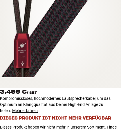
Zubehör
INSPIRATION
MARKEN
NEUHEITEN
ANGEBOTE
Store Finden
Kundendienst
3.499 €
Anmelden
/
SET
Kundendienst
Kompromissloses, hochmodernes Lautsprecherkabel, um das
Bauen mit Klang
Optimum an Klangqualität aus Deiner High-End Anlage zu
holen.
Mehr erfahren
DIESES PRODUKT IST NICHT MEHR VERFÜGBAR
Dieses Produkt haben wir nicht mehr in unserem Sortiment. Finde