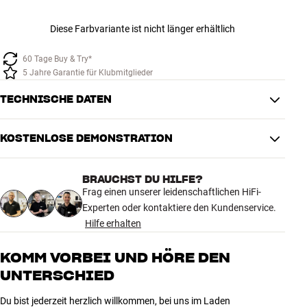
Diese Farbvariante ist nicht länger erhältlich
60 Tage Buy & Try*
5 Jahre Garantie für Klubmitglieder
TECHNISCHE DATEN
KOSTENLOSE DEMONSTRATION
PRODUKTDATEN
Kabellänge (m)
1,5
BRAUCHST DU HILFE?
Frag einen unserer leidenschaftlichen HiFi-
MASSE UND DESIGN
Experten oder kontaktiere den Kundenservice.
Farbe
Grün
Hilfe erhalten
Modell / Variante
1,5 Meter
Gewicht (kg)
0,12
KOMM VORBEI UND HÖRE DEN
Gewicht der Verpackung (kg)
0,12
UNTERSCHIED
3 x 21 x 16 cm (breite x höhe x
Maße (Verpackung)
tiefe)
Du bist jederzeit herzlich willkommen, bei uns im Laden