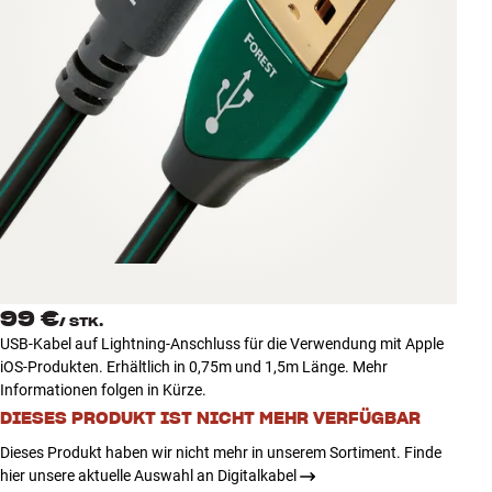
Zubehör
INSPIRATION
MARKEN
NEUHEITEN
ANGEBOTE
Store Finden
99 €
Kundendienst
/
STK.
USB-Kabel auf Lightning-Anschluss für die Verwendung mit Apple
Anmelden
iOS-Produkten. Erhältlich in 0,75m und 1,5m Länge. Mehr
Kundendienst
Informationen folgen in Kürze.
Bauen mit Klang
DIESES PRODUKT IST NICHT MEHR VERFÜGBAR
Dieses Produkt haben wir nicht mehr in unserem Sortiment. Finde
hier unsere aktuelle Auswahl an Digitalkabel