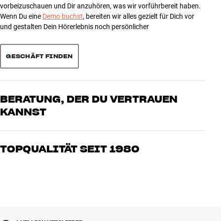
vorbeizuschauen und Dir anzuhören, was wir vorführbereit haben.
Wenn Du eine
Demo buchst
, bereiten wir alles gezielt für Dich vor
ALLGEMEINE MERKMALE
und gestalten Dein Hörerlebnis noch persönlicher
Farbe :
Anschlüsse :
Leitermaterial :
GESCHÄFT FINDEN
Schirmung :
Kabellänge :
Typ :
BERATUNG, DER DU VERTRAUEN
KANNST
Unsere Mitarbeiter sind echte Enthusiasten, die unsere Produkte
genau kennen und für großartigen Klang brennen – sei es für Musik
TOPQUALITÄT SEIT 1980
oder Heimkino. Erzähle uns, wovon Du träumst, und wir finden
gemeinsam die Lösung, die zu Deinen Bedürfnissen und Deinem
Alle Produkte von HiFi Klubben für Musik, Heimkino und TV sind
Budget passt
sorgfältig ausgewählt und auf eine lange Lebensdauer ausgelegt.
Gut für Deinen Geldbeutel und die Umwelt.
BUCHE EINEN EXPERTEN