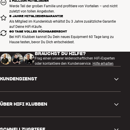
1 MILLION MITGLIEDER
Werde Teil der großen Familie und profitiere von Vorteilen – und nicht
zuletzt von tollen Angeboten.
5 JAHRE MITGLIEDERGARANTIE
Als Mitglied im Kundenklub erhältst Du 3 Jahre zusätzliche Garantie
auf Deine HiFi-Käufe.
60 TAGE VOLLES RÜCKGABERECHT
Bei HiFi Klubben kannst Du Dein neues Equipment 60 Tage lang zu
Hause testen, bevor Du Dich entscheidest.
BRAUCHST DU HILFE?
Frag einen unserer leidenschaftlichen HiFi-Experten
oder kontaktiere den Kundenservice.
Hilfe erhalten
KUNDENDIENST
Kontakt
ÜBER HIFI KLUBBEN
Fragen und Antworten
Rückgabe und Reklamation
Store finden
Bestellung widerrufen
SCHNELLZUGRIFFE