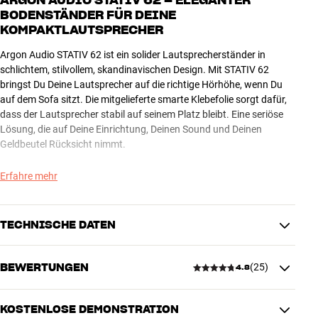
BODENSTÄNDER FÜR DEINE
KOMPAKTLAUTSPRECHER
Argon Audio STATIV 62 ist ein solider Lautsprecherständer in
schlichtem, stilvollem, skandinavischen Design. Mit STATIV 62
bringst Du Deine Lautsprecher auf die richtige Hörhöhe, wenn Du
auf dem Sofa sitzt. Die mitgelieferte smarte Klebefolie sorgt dafür,
dass der Lautsprecher stabil auf seinem Platz bleibt. Eine seriöse
Lösung, die auf Deine Einrichtung, Deinen Sound und Deinen
Geldbeutel Rücksicht nimmt.
Argon Audio STATIV 62 ist robust pulverbeschichtet in Schwarz und
Erfahre mehr
verfügt über eine elegante Vorderseite aus gebürstetem Aluminium,
die Du verwenden kannst, wenn Du diesen Look magst. Wenn Du
reines Schwarz bevorzugst, lässt Du sie einfach im Karton. Die
TECHNISCHE DATEN
Kabel lassen sich in der Säule verbergen.
BEWERTUNGEN
(
25
)
Argon Audio STAND 62 ist in Schwarz pulverbeschichtet erhältlich
4.8
MASSE UND DESIGN
und wird paarweise verkauft.
Farbe
Schwarz
Mehr von Argon Audio
Gewicht (kg)
8,8
KOSTENLOSE DEMONSTRATION