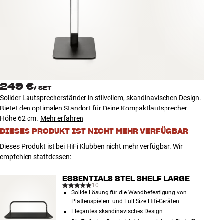
Zubehör
INSPIRATION
MARKEN
NEUHEITEN
249 €
/
SET
Solider Lautsprecherständer in stilvollem, skandinavischen Design.
ANGEBOTE
Bietet den optimalen Standort für Deine Kompaktlautsprecher.
Höhe 62 cm.
Mehr erfahren
DIESES PRODUKT IST NICHT MEHR VERFÜGBAR
Store Finden
Kundendienst
Dieses Produkt ist bei HiFi Klubben nicht mehr verfügbar. Wir
Anmelden
empfehlen stattdessen:
Kundendienst
Bauen mit Klang
ESSENTIALS STEL SHELF LARGE
10
Solide Lösung für die Wandbefestigung von
Plattenspielern und Full Size Hifi-Geräten
Elegantes skandinavisches Design