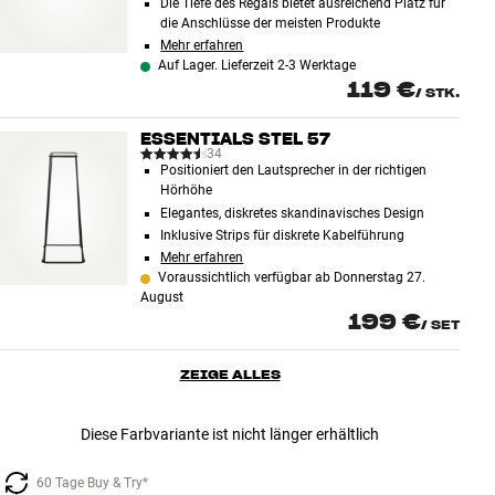
Die Tiefe des Regals bietet ausreichend Platz für
die Anschlüsse der meisten Produkte
Mehr erfahren
Auf Lager. Lieferzeit 2-3 Werktage
119 €
/
STK.
ESSENTIALS STEL 57
34
Positioniert den Lautsprecher in der richtigen
Hörhöhe
Elegantes, diskretes skandinavisches Design
Inklusive Strips für diskrete Kabelführung
Mehr erfahren
Voraussichtlich verfügbar ab Donnerstag 27.
August
199 €
/
SET
ZEIGE ALLES
Diese Farbvariante ist nicht länger erhältlich
60 Tage Buy & Try*