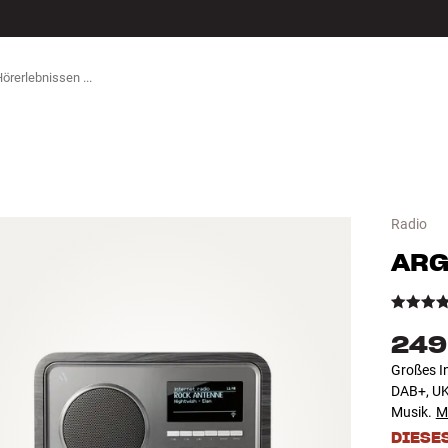
ZUBEHÖR
Radio
ARG
249
Großes I
DAB+, UK
Musik.
M
DIESE