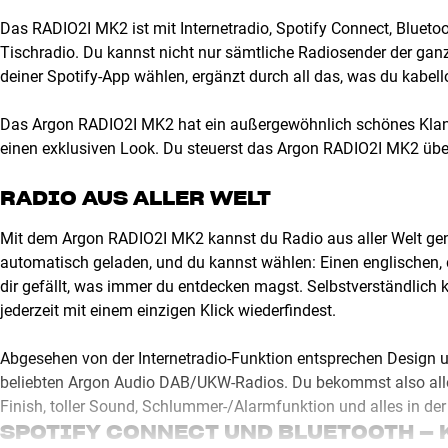
Das RADIO2I MK2 ist mit Internetradio, Spotify Connect, Bluet
Tischradio. Du kannst nicht nur sämtliche Radiosender der gan
deiner Spotify-App wählen, ergänzt durch all das, was du kabe
Das Argon RADIO2I MK2 hat ein außergewöhnlich schönes Klangb
einen exklusiven Look. Du steuerst das Argon RADIO2I MK2 übe
RADIO AUS ALLER WELT
Mit dem Argon RADIO2I MK2 kannst du Radio aus aller Welt ge
automatisch geladen, und du kannst wählen: Einen englischen,
dir gefällt, was immer du entdecken magst. Selbstverständlich 
jederzeit mit einem einzigen Klick wiederfindest.
Abgesehen von der Internetradio-Funktion entsprechen Desig
beliebten Argon Audio DAB/UKW-Radios. Du bekommst also alle
Finish, toller Sound, Schlummer-/Alarmfunktion und alles in de
SPOTIFY CONNECT UND BLUETOOTH – 