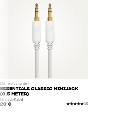
Senderspeicher : 10 (DAB), 10 (FM), 10 (Internet)
Integriertes Wi-Fi mit Musik-Streaming über Spotify Connect
Deutsches Bedien-Menü
Fernbedienung via gratis App für iOS/Android (UNDOK)
Lautsprecher: 3” Volltöner
Systemanforderungen für Internetradio / Streaming vom Computer: Dra
oder höher
Systemanforderungen für Netzwerke: Unterstützung für 802.11b oder 
Unterstützt 64-Bit WEP-Verschlüsselung im drahtlosen Netzwerk (keine 
Externe Stromversorgung
Mehrere Varianten
ESSENTIALS CLASSIC MINIJACK
(0.5 METER)
Minijack-Kabel
20 €
35