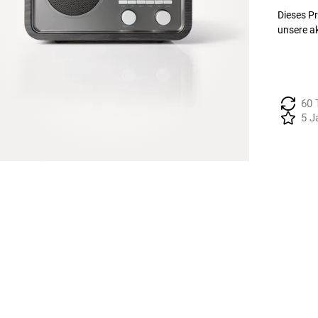
Dieses Pr
unsere a
60 
5 J