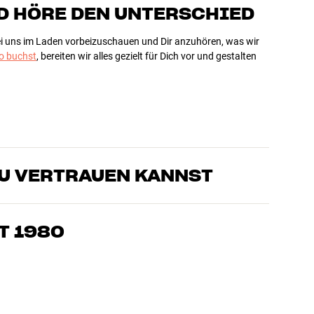
D HÖRE DEN UNTERSCHIED
bei uns im Laden vorbeizuschauen und Dir anzuhören, was wir
 buchst
, bereiten wir alles gezielt für Dich vor und gestalten
DU VERTRAUEN KANNST
sten, die unsere Produkte genau kennen und für großartigen
eimkino. Erzähle uns, wovon Du träumst, und wir finden
T 1980
edürfnissen und Deinem Budget passt
k, Heimkino und TV sind sorgfältig ausgewählt und auf eine
einen Geldbeutel und die Umwelt.