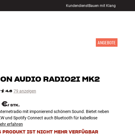
Kundendienst
Bauen mit Klang
STORE FINDEN
ANMELDEN
WARENKORB
INSPIRATION
MARKEN
NEUHEITEN
ANGEBOTE
ON AUDIO
RADIO2I MK2
4.6
79 anzeigen
 €
/
STK.
nternetradio mit imponierend schönem Sound. Bietet neben
W und Spotify Connect auch Bluetooth für kabellose
ehr erfahren
S PRODUKT IST NICHT MEHR VERFÜGBAR