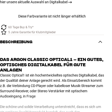
hier unsere aktuelle Auswahl an Digitalkabel
Diese Farbvariante ist nicht länger erhältlich
60 Tage Buy & Try*
5 Jahre Garantie für Klubmitglieder
BESCHREIBUNG
DAS ARGON CLASSIC OPTICAL1 – EIN GUTES,
OPTISCHES DIGITALKABEL FÜR GUTE
ANLAGEN
Classic Optical1 ist ein hochentwickeltes optisches Digitalkabel, das
der Qualität deiner Anlage gerecht wird. Als Einsatzbereich kommt
z.B. die Verbindung CD-Player oder kabelloser Musik-Streamer zum
Surround-Receiver, oder Stereo Verstärker mit optischem
Audioeingang, in Frage
Die schöne und solide Verarbeitung unterstreicht, dass es sich um
ein seriöses Qualitätsprodukt handelt, das auch den