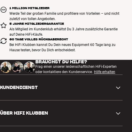
1 MILLION MITGLIEDER
Werde Teil der großen Familie und profitiere von Vorteilen – und nicht
zuletzt von tollen Angeboten.
5 JAHRE MITGLIEDERGARANTIE
Als Mitglied im Kundenklub erhältst Du 3 Jahre zusätzliche Garantie
auf Deine HiFi-Käufe.
60 TAGE VOLLES RÜCKGABERECHT
Bei HiFi Klubben kannst Du Dein neues Equipment 60 Tage lang zu
Hause testen, bevor Du Dich entscheidest.
BRAUCHST DU HILFE?
Frag einen unserer leidenschaftlichen HiFi-Experten
oder kontaktiere den Kundenservice.
Hilfe erhalten
KUNDENDIENST
Kontakt
ÜBER HIFI KLUBBEN
Fragen und Antworten
Rückgabe und Reklamation
Store finden