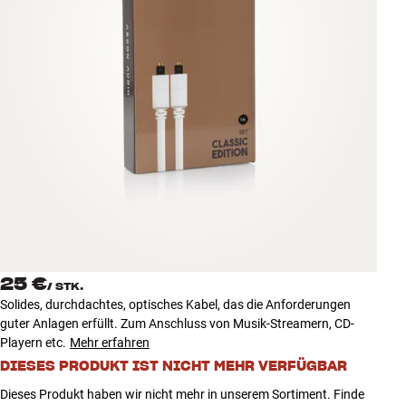
Zubehör
INSPIRATION
MARKEN
NEUHEITEN
ANGEBOTE
Store Finden
Kundendienst
25 €
Anmelden
/
STK.
Kundendienst
Solides, durchdachtes, optisches Kabel, das die Anforderungen
Bauen mit Klang
guter Anlagen erfüllt. Zum Anschluss von Musik-Streamern, CD-
Playern etc.
Mehr erfahren
DIESES PRODUKT IST NICHT MEHR VERFÜGBAR
Dieses Produkt haben wir nicht mehr in unserem Sortiment. Finde