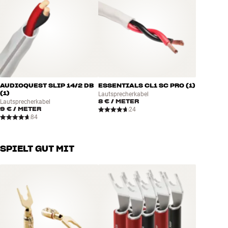
AUDIOQUEST SLIP 14/2 DB
ESSENTIALS CL1 SC PRO (1)
(1)
Lautsprecherkabel
8 €
/ METER
Lautsprecherkabel
9 €
/ METER
24
84
SPIELT GUT MIT