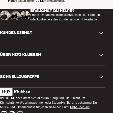
Hause testen, bevor Du Dich entscheidest.
BRAUCHST DU HILFE?
Frag einen unserer leidenschaftlichen HiFi-Experten
oder kontaktiere den Kundenservice.
Hilfe erhalten
KUNDENDIENST
Kontakt
ÜBER HIFI KLUBBEN
Fragen und Antworten
Rückgabe und Reklamation
Store finden
Bestellung widerrufen
SCHNELLZUGRIFFE
Über uns
Lieferung
Kundenklub
Geschenkkarte
AGB
Abend zum Zuhören
Bei HiFi Klubben dreht sich alles um Klang und Bild – nicht um
Bauen mit Klang
Kühlschränke, Waschmaschinen oder Stabmixer. Bei uns bekommst Du
Datenschutzerklärung
Wettbewerbe
Musik- und Filmerlebnisse für jeden einzelnen Euro.
Mehr über uns
Montage und Installation