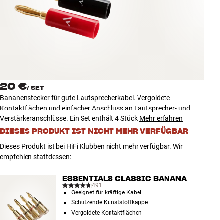
Zubehör
INSPIRATION
MARKEN
NEUHEITEN
20 €
/
SET
Bananenstecker für gute Lautsprecherkabel. Vergoldete
ANGEBOTE
Kontaktflächen und einfacher Anschluss an Lautsprecher- und
Verstärkeranschlüsse. Ein Set enthält 4 Stück
Mehr erfahren
DIESES PRODUKT IST NICHT MEHR VERFÜGBAR
Store Finden
Kundendienst
Dieses Produkt ist bei HiFi Klubben nicht mehr verfügbar. Wir
Anmelden
empfehlen stattdessen:
Kundendienst
Bauen mit Klang
ESSENTIALS CLASSIC BANANA
491
Geeignet für kräftige Kabel
Schützende Kunststoffkappe
Vergoldete Kontaktflächen