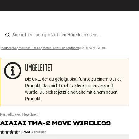
Hi-Fi
MENÜ
STORE FINDEN
ANMELDEN
WARENKORB
Lautsprecher
Zum Inhalt wechseln
Startseite
Kopfhörer
›
On-Ear-Kopfhörer / Over-Ear-Kopfhörer
›
AIATMA2MOWLBK
›
Plattenspieler
UMGELEITET
Kopfhörer
Die URL, der du gefolgt bist, führte zu einem Outlet-
Surround
Produkt, das nicht mehr aktiv ist oder verkauft
wurde. Du siehst jetzt eine Seite mit einem neuen
TV
Produkt.
Systeme
Kabelloses Headset
AIAIAI
TMA-2 MOVE WIRELESS
Kabel
4.3
3 anzeigen