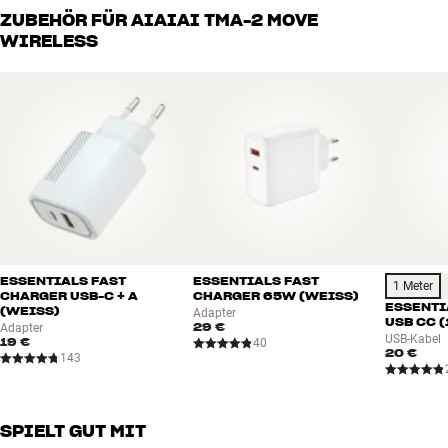
Alle Produkte von HiFi Klubben für Musik, Heimkino und TV sind
ZUBEHÖR FÜR AIAIAI TMA-2 MOVE
Budget passt
sorgfältig ausgewählt und auf eine lange Lebensdauer ausgelegt.
WIRELESS
Gut für Deinen Geldbeutel und die Umwelt.
BUCHE EINEN EXPERTEN
ESSENTIALS FAST
ESSENTIALS FAST
1 Meter
CHARGER USB-C + A
CHARGER 65W (WEISS)
ESSENTI
(WEISS)
Adapter
USB CC (
29 €
Adapter
USB-Kabel
19 €
40
20 €
143
SPIELT GUT MIT