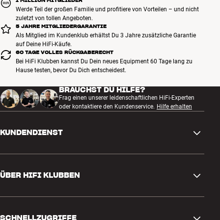
1 MILLION MITGLIEDER
Werde Teil der großen Familie und profitiere von Vorteilen – und nicht
zuletzt von tollen Angeboten.
5 JAHRE MITGLIEDERGARANTIE
Als Mitglied im Kundenklub erhältst Du 3 Jahre zusätzliche Garantie
auf Deine HiFi-Käufe.
60 TAGE VOLLES RÜCKGABERECHT
Bei HiFi Klubben kannst Du Dein neues Equipment 60 Tage lang zu
Hause testen, bevor Du Dich entscheidest.
BRAUCHST DU HILFE?
Frag einen unserer leidenschaftlichen HiFi-Experten
oder kontaktiere den Kundenservice.
Hilfe erhalten
KUNDENDIENST
Kontakt
ÜBER HIFI KLUBBEN
Fragen und Antworten
Rückgabe und Reklamation
Store finden
Bestellung widerrufen
SCHNELLZUGRIFFE