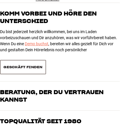
5
1
40 mm Treiber (dynamisch)
Bio-Zellulose-Membranen
4
2
KOMM VORBEI UND HÖRE DEN
Kabellose Signalübertragung: Bluetooth 5.0
UNTERSCHIED
3
0
2 eingebaute Mikrofone für Telefonate
2
0
Ohrpolster aus veganem Kunstleder
Du bist jederzeit herzlich willkommen, bei uns im Laden
1
0
Wiedergabe über Kabel bei leerem Akku möglich
vorbeizuschauen und Dir anzuhören, was wir vorführbereit haben.
Wenn Du eine
Demo buchst
, bereiten wir alles gezielt für Dich vor
Firmware-Update über App möglich
und gestalten Dein Hörerlebnis noch persönlicher
Mitgeliefertes Zubehör: Audiokabel (3,5 mm Miniklinke, 1,2 m),
Sortieren
Transportetui
GESCHÄFT FINDEN
BERATUNG, DER DU VERTRAUEN
KANNST
Unsere Mitarbeiter sind echte Enthusiasten, die unsere Produkte
genau kennen und für großartigen Klang brennen – sei es für Musik
TOPQUALITÄT SEIT 1980
oder Heimkino. Erzähle uns, wovon Du träumst, und wir finden
gemeinsam die Lösung, die zu Deinen Bedürfnissen und Deinem