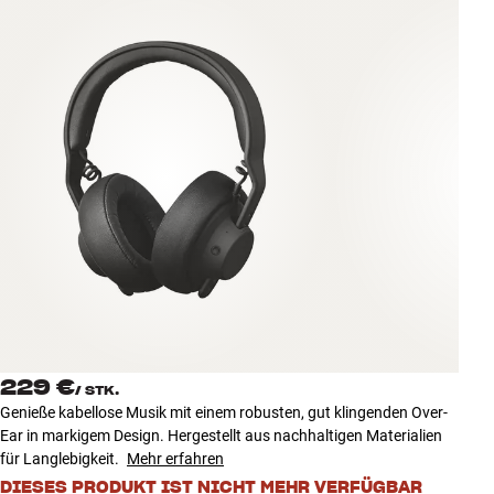
Zubehör
INSPIRATION
MARKEN
NEUHEITEN
ANGEBOTE
Store Finden
Kundendienst
Anmelden
Kundendienst
229 €
/
STK.
Bauen mit Klang
Genieße kabellose Musik mit einem robusten, gut klingenden Over-
Ear in markigem Design. Hergestellt aus nachhaltigen Materialien
für Langlebigkeit.
Mehr erfahren
DIESES PRODUKT IST NICHT MEHR VERFÜGBAR