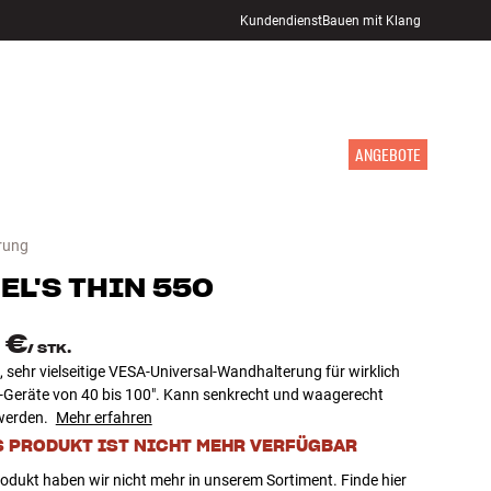
Kundendienst
Bauen mit Klang
STORE FINDEN
ANMELDEN
WARENKORB
INSPIRATION
MARKEN
NEUHEITEN
ANGEBOTE
rung
EL'S
THIN 550
 €
/
STK.
 sehr vielseitige VESA-Universal-Wandhalterung für wirklich
-Geräte von 40 bis 100". Kann senkrecht und waagerecht
werden.
Mehr erfahren
S PRODUKT IST NICHT MEHR VERFÜGBAR
odukt haben wir nicht mehr in unserem Sortiment. Finde hier