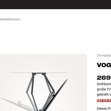
ZUBEHÖR
TV-Halte
VOG
269
Drehbare,
große TV
gedreht 
DIESE
Dieses Pr