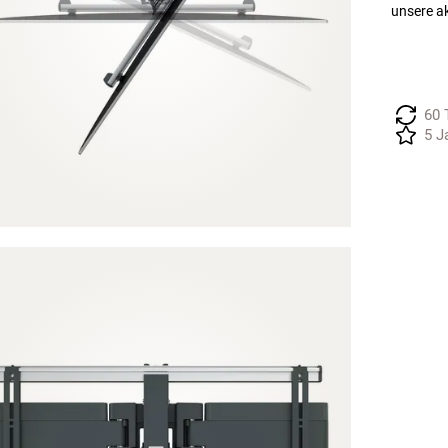
unsere a
60 
5 J