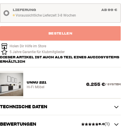
LIEFERUNG
AB 99 €
Voraussichtliche Lieferzeit 3-8 Wochen
Voraussichtliche Lieferzeit 3-8 Wochen
BESTELLEN
Holen Dir Hilfe im Store
5 Jahre Garantie für Klubmitglieder
DIESER ARTIKEL IST AUCH ALS TEIL EINES AUDIOSYSTEMS
ERHÄLTLICH
UNNU 221
6.255 €
/
SYSTEM
Hi-Fi Möbel
TECHNISCHE DATEN
BEWERTUNGEN
(
1
)
5.0
PRODUKTDATEN