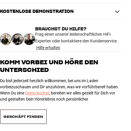
Abschnitte
2
Regale enthalten
2
KOSTENLOSE DEMONSTRATION
5.0
Innenhöhe (cm)
32,2 cm
Innenbreite (cm)
48,2 cm
BRAUCHST DU HILFE?
Innentiefe mit Rückwand (cm)
37,8 cm
1 anzeigen
Frag einen unserer leidenschaftlichen HiFi-
Innentiefe ohne Rückwand (cm)
43 cm
Experten oder kontaktiere den Kundenservice.
Hilfe erhalten
5
1
MASSE UND DESIGN
4
Farbe
Weiß
0
KOMM VORBEI UND HÖRE DEN
Modell / Variante
Weiß
UNTERSCHIED
3
0
Gewicht (kg)
26,6
2
0
Gewicht der Verpackung (kg)
27,6
Du bist jederzeit herzlich willkommen, bei uns im Laden
1
0
vorbeizuschauen und Dir anzuhören, was wir vorführbereit haben.
56 x 47 x 114 cm (breite x höhe x
Maße (Verpackung)
Wenn Du eine
Demo buchst
, bereiten wir alles gezielt für Dich vor
tiefe)
und gestalten Dein Hörerlebnis noch persönlicher
103,1 x 35,4 x 45 cm (breite x
Maße (Produkt)
Sortieren
höhe x tiefe)
GESCHÄFT FINDEN