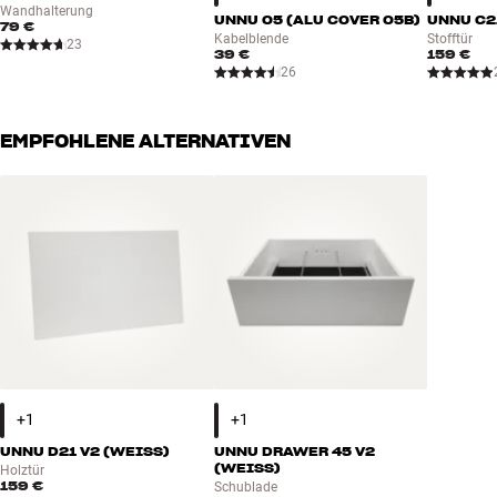
Wandhalterung
UNNU 05 (ALU COVER 05B)
UNNU C2
79 €
Kabelblende
Stofftür
23
39 €
159 €
26
EMPFOHLENE ALTERNATIVEN
UNNU D21 V2 (WEISS)
UNNU DRAWER 45 V2
(WEISS)
Holztür
159 €
Schublade