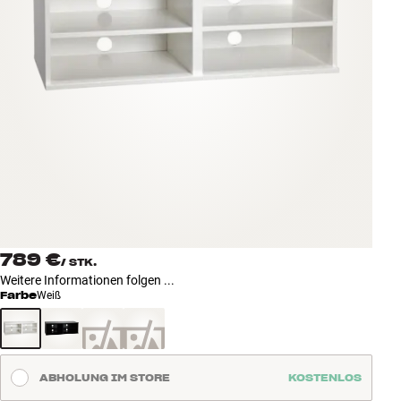
Zubehör
INSPIRATION
MARKEN
NEUHEITEN
ANGEBOTE
Store Finden
789 €
Kundendienst
/
STK.
Weitere Informationen folgen ...
Anmelden
Farbe
Weiß
Kundendienst
Bauen mit Klang
ABHOLUNG IM STORE
KOSTENLOS