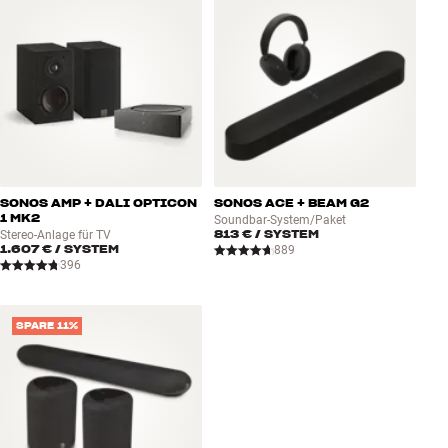
SONOS AMP + DALI OPTICON
SONOS ACE + BEAM G2
1 MK2
Soundbar-System/Paket
813 €
/ SYSTEM
Stereo-Anlage für TV
1.607 €
/ SYSTEM
889
396
SPARE 11%