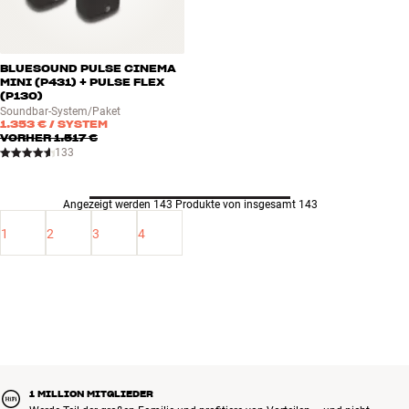
BLUESOUND PULSE CINEMA
MINI (P431) + PULSE FLEX
(P130)
Soundbar-System/Paket
1.353 €
/ SYSTEM
VORHER
1.517 €
133
Angezeigt werden 143 Produkte von insgesamt 143
1
2
3
4
1 MILLION MITGLIEDER