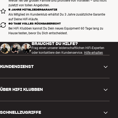
Werde Teil der großen Familie und profitiere von Vorteilen – und nicht
zuletzt von tollen Angeboten.
5 JAHRE MITGLIEDERGARANTIE
Als Mitglied im Kundenklub erhältst Du 3 Jahre zusätzliche Garantie
auf Deine HiFi-Käufe.
60 TAGE VOLLES RÜCKGABERECHT
Bei HiFi Klubben kannst Du Dein neues Equipment 60 Tage lang zu
Hause testen, bevor Du Dich entscheidest.
BRAUCHST DU HILFE?
Frag einen unserer leidenschaftlichen HiFi-Experten
oder kontaktiere den Kundenservice.
Hilfe erhalten
KUNDENDIENST
Kontakt
ÜBER HIFI KLUBBEN
Fragen und Antworten
Rückgabe und Reklamation
Store finden
Bestellung widerrufen
SCHNELLZUGRIFFE
Über uns