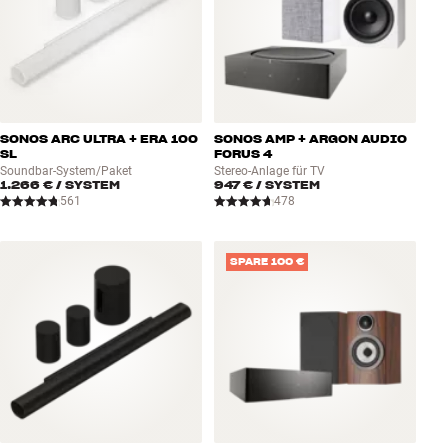
SONOS ARC ULTRA + ERA 100
SONOS AMP + ARGON AUDIO
SL
FORUS 4
Soundbar-System/Paket
Stereo-Anlage für TV
1.266 €
/ SYSTEM
947 €
/ SYSTEM
561
478
SPARE 100 €