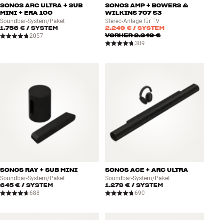
SONOS ARC ULTRA + SUB
SONOS AMP + BOWERS &
MINI + ERA 100
WILKINS 707 S3
Soundbar-System/Paket
Stereo-Anlage für TV
1.756 €
/ SYSTEM
2.249 €
/ SYSTEM
VORHER
2.349 €
2057
389
SONOS RAY + SUB MINI
SONOS ACE + ARC ULTRA
Soundbar-System/Paket
Soundbar-System/Paket
645 €
/ SYSTEM
1.279 €
/ SYSTEM
688
690