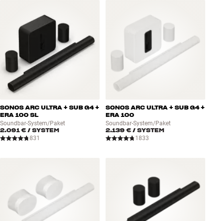
Zubehör
INSPIRATION
MARKEN
NEUHEITEN
SONOS ARC ULTRA + SUB G4 +
SONOS ARC ULTRA + SUB G4 +
ANGEBOTE
ERA 100 SL
ERA 100
Soundbar-System/Paket
Soundbar-System/Paket
2.091 €
/ SYSTEM
2.139 €
/ SYSTEM
Store Finden
831
1833
Kundendienst
Anmelden
Kundendienst
Bauen mit Klang