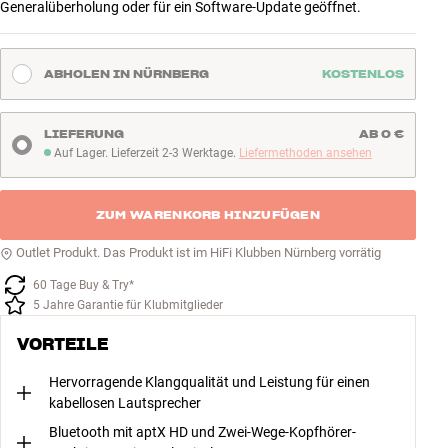
Generalüberholung oder für ein Software-Update geöffnet.
ABHOLEN IN NÜRNBERG
KOSTENLOS
LIEFERUNG
AB 0 €
Auf Lager. Lieferzeit 2-3 Werktage.
Liefermethoden ansehen
Auf Lager. Lieferzeit 2-3 Werktage
ZUM WARENKORB HINZUFÜGEN
Outlet Produkt. Das Produkt ist im HiFi Klubben Nürnberg vorrätig
60 Tage Buy & Try*
5 Jahre Garantie für Klubmitglieder
VORTEILE
Hervorragende Klangqualität und Leistung für einen
kabellosen Lautsprecher
Bluetooth mit aptX HD und Zwei-Wege-Kopfhörer-