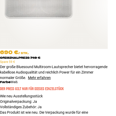
Zubehör
INSPIRATION
MARKEN
NEUHEITEN
690 €
/
STK.
ANGEBOTE
ORIGINALPREIS
749 €
Spare
59 €
Der große Bluesound Multiroom-Lautsprecher bietet hervorragende
Store Finden
kabellose Audioqualität und reichlich Power für ein Zimmer
Kundendienst
normaler Größe.
Mehr erfahren
Anmelden
Farbe
Weiß
Kundendienst
DER PREIS GILT NUR FÜR DIESES EINZELSTÜCK
Bauen mit Klang
Wie neu Ausstellungsstück
Originalverpackung
:
Ja
Vollständiges Zubehör
:
Ja
Das Produkt ist wie neu. Die Verpackung wurde für eine