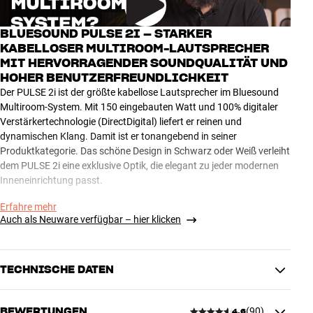
BLUESOUND PULSE 2I – STARKER
KABELLOSER MULTIROOM-LAUTSPRECHER
MIT HERVORRAGENDER SOUNDQUALITÄT UND
HOHER BENUTZERFREUNDLICHKEIT
Der PULSE 2i ist der größte kabellose Lautsprecher im Bluesound
Multiroom-System. Mit 150 eingebauten Watt und 100% digitaler
Verstärkertechnologie (DirectDigital) liefert er reinen und
dynamischen Klang. Damit ist er tonangebend in seiner
Produktkategorie. Das schöne Design in Schwarz oder Weiß verleiht
dem PULSE 2i eine exklusive Optik, die elegant zu jeder modernen
Inneneinrichtung passt.
Erfahre mehr
Die Bluesound App gibt dir einen perfekten Überblick über deine
Auch als Neuware verfügbar – hier klicken
Musik inkl. Albumcover und weiteren Infos. Der Zugriff auf TIDAL,
Spotify Connect, Deezer und weitere (ebenso kostenpflichtige)
Streaming-Dienste ist kinderleicht. Hochauflösende Audio-Formate
bis 24-Bit HD werden unterstützt. Wenn du Musik lokal auf deinem
TECHNISCHE DATEN
Smartphone oder Tablet gespeichert hast, kannst du sie drahtlos
und in hoher Qualität über Wi-Fi oder Bluetooth wiedergeben.
BEWERTUNGEN
(
90
)
4.6
Selbstverständlich ist auch ein Internetradio eingebaut.