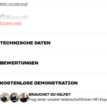
Mehr von Marshall
Erfahre mehr
TECHNISCHE DATEN
BEWERTUNGEN
VERBINDUNGEN
Audioeingang
LFE
Kabellose Übertragung
Bluetooth-Empfang, Bluetoo
KOSTENLOSE DEMONSTRATION
5
LEISTUNG
4
Frequenzbereich Hz (-3dB)
30-150
BRAUCHST DU HILFE?
Frag einen unserer leidenschaftlichen HiFi-Exp
Verstärker
120 watt
3
Tieftönergröße
5.25"