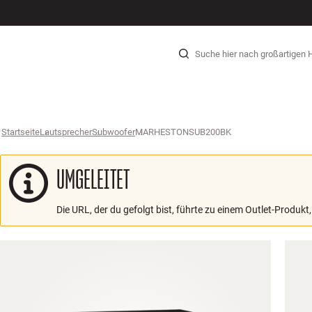
HI-FI
LAUTSPRECHER
PLATTENSPIELER
KOPFHÖRER
SURROUND
TV
SYSTEME
KABEL
Zum Inhalt wechseln
Startseite
Lautsprecher
›
Subwoofer
›
MARHESTONSUB200BK
›
UMGELEITET
Die URL, der du gefolgt bist, führte zu einem Outlet-Produkt,