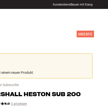
Kundendienst
Bauen mit Klang
STORE FINDEN
ANMELDEN
WARENKORB
INSPIRATION
MARKEN
NEUHEITEN
ANGEBOTE
mit einem neuen Produkt.
er Subwoofer
SHALL
HESTON SUB 200
5.0
3 anzeigen