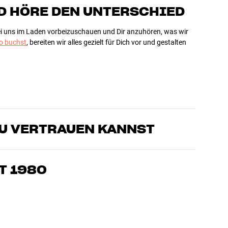
D HÖRE DEN UNTERSCHIED
bei uns im Laden vorbeizuschauen und Dir anzuhören, was wir
 buchst
, bereiten wir alles gezielt für Dich vor und gestalten
DU VERTRAUEN KANNST
sten, die unsere Produkte genau kennen und für großartigen
eimkino. Erzähle uns, wovon Du träumst, und wir finden
T 1980
edürfnissen und Deinem Budget passt
k, Heimkino und TV sind sorgfältig ausgewählt und auf eine
einen Geldbeutel und die Umwelt.