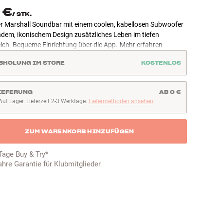
 €
/
STK.
er Marshall Soundbar mit einem coolen, kabellosen Subwoofer
ndem, ikonischem Design zusätzliches Leben im tiefen
ich. Bequeme Einrichtung über die App.
Mehr erfahren
BHOLUNG IM STORE
KOSTENLOS
IEFERUNG
AB 0 €
Auf Lager. Lieferzeit 2-3 Werktage.
Liefermethoden ansehen
uf Lager. Lieferzeit 2-3 Werktage
ZUM WARENKORB HINZUFÜGEN
Tage Buy & Try*
ahre Garantie für Klubmitglieder