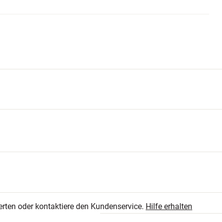
th-Ausgabe
3
5.0
0
erten oder kontaktiere den Kundenservice.
Hilfe erhalten
0