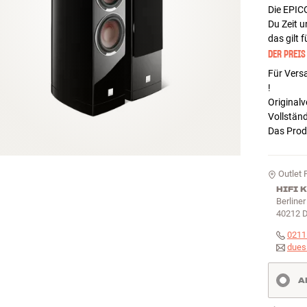
Die EPICO
Du Zeit u
das gilt 
DER PREIS
Für Versa
!
Original
Vollstän
Das Prod
Outlet 
HIFI 
Berliner
40212
D
0211
dues
A