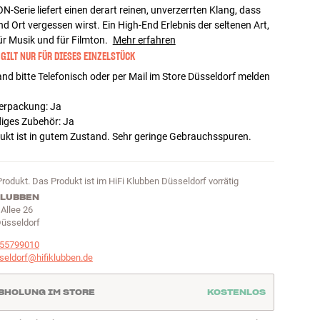
N-Serie liefert einen derart reinen, unverzerrten Klang, dass
nd Ort vergessen wirst. Ein High-End Erlebnis der seltenen Art,
für Musik und für Filmton.
Mehr erfahren
 GILT NUR FÜR DIESES EINZELSTÜCK
nd bitte Telefonisch oder per Mail im Store Düsseldorf melden
verpackung
:
Ja
diges Zubehör
:
Ja
ukt ist in gutem Zustand. Sehr geringe Gebrauchsspuren.
Produkt. Das Produkt ist im HiFi Klubben Düsseldorf vorrätig
KLUBBEN
 Allee 26
üsseldorf
55799010
seldorf@hifiklubben.de
BHOLUNG IM STORE
KOSTENLOS