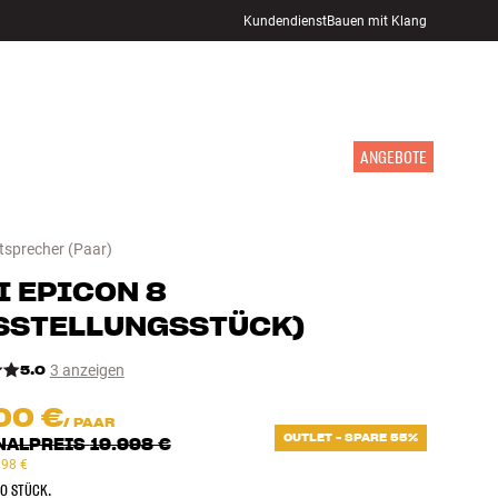
Kundendienst
Bauen mit Klang
STORE FINDEN
ANMELDEN
WARENKORB
INSPIRATION
MARKEN
NEUHEITEN
ANGEBOTE
tsprecher
(Paar)
I
EPICON 8
SSTELLUNGSSTÜCK
)
5.0
3 anzeigen
00 €
/
PAAR
OUTLET - SPARE 55%
NALPREIS
19.998 €
998 €
O STÜCK.