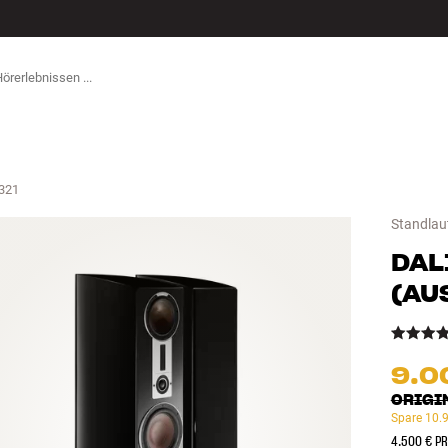
ZUBEHÖR
321
Standlau
DAL
(
AU
9.0
ORIGI
Spare
10.
4.500 € PR