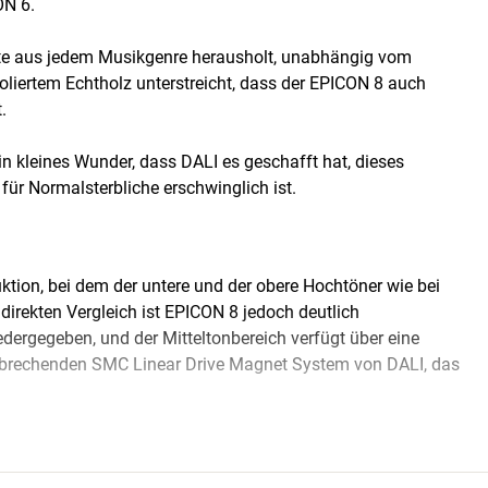
ON 6.
este aus jedem Musikgenre herausholt, unabhängig vom
oliertem Echtholz unterstreicht, dass der EPICON 8 auch
.
ein kleines Wunder, dass DALI es geschafft hat, dieses
 für Normalsterbliche erschwinglich ist.
tion, bei dem der untere und der obere Hochtöner wie bei
direkten Vergleich ist EPICON 8 jedoch deutlich
edergegeben, und der Mitteltonbereich verfügt über eine
bahnbrechenden SMC Linear Drive Magnet System von DALI, das
spruch an ein hervorragend aufgelöstes Klangbild auch
itzt. Im Vergleich zu vielen Alternativen der gehobenen