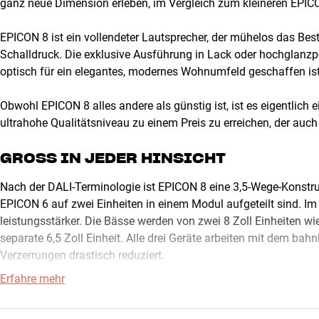
ganz neue Dimension erleben, im Vergleich zum kleineren EPIC
EPICON 8 ist ein vollendeter Lautsprecher, der mühelos das B
Schalldruck. Die exklusive Ausführung in Lack oder hochglanzp
optisch für ein elegantes, modernes Wohnumfeld geschaffen ist
Obwohl EPICON 8 alles andere als günstig ist, ist es eigentlich 
ultrahohe Qualitätsniveau zu einem Preis zu erreichen, der auch
GROSS IN JEDER HINSICHT
Nach der DALI-Terminologie ist EPICON 8 eine 3,5-Wege-Konstruk
EPICON 6 auf zwei Einheiten in einem Modul aufgeteilt sind. Im 
leistungsstärker. Die Bässe werden von zwei 8 Zoll Einheiten wi
separate 6,5 Zoll Einheit. Alle drei Geräte arbeiten mit dem 
Verzerrungen drastisch reduziert.
Erfahre mehr
Das exklusive Kalotten-/Band-Hochtönermodul erfüllt DALIs An
dann, wenn man nicht genau mittig zwischen den Lautsprechern s